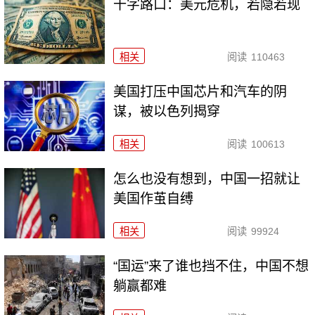
十字路口：美元危机，若隐若现
相关
阅读
110463
美国打压中国芯片和汽车的阴
谋，被以色列揭穿
相关
阅读
100613
怎么也没有想到，中国一招就让
美国作茧自缚
相关
阅读
99924
“国运”来了谁也挡不住，中国不想
躺赢都难