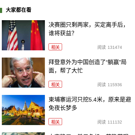
大家都在看
决赛圈只剩两家，买定离手后，
谁将获益？
相关
阅读
131474
拜登意外为中国创造了“躺赢”局
面，帮了大忙
相关
阅读
115936
柬埔寨运河只挖5.4米，原来是避
免夜长梦多
相关
阅读
111132