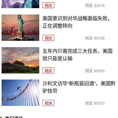
相关
阅读
82479
美国意识到对华战略面临失败，
正在调整转向
相关
阅读
80749
五年内只需完成三大任务，美国
就只能是认输
相关
阅读
80595
沙利文访华“新瓶装旧酒”，美国黔
驴技穷
相关
阅读
80373