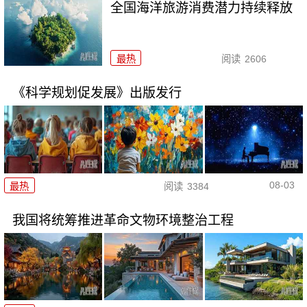
全国海洋旅游消费潜力持续释放
最热
阅读
2606
《科学规划促发展》出版发行
08-03
最热
阅读
3384
我国将统筹推进革命文物环境整治工程