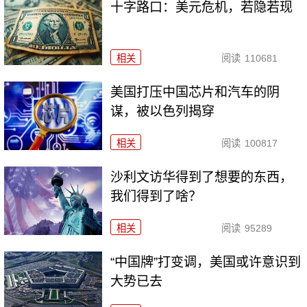
十字路口：美元危机，若隐若现
相关
阅读
110681
美国打压中国芯片和汽车的阴
谋，被以色列揭穿
相关
阅读
100817
沙利文访华得到了想要的东西，
我们得到了啥？
相关
阅读
95289
“中国牌”打变调，美国或许意识到
大势已去