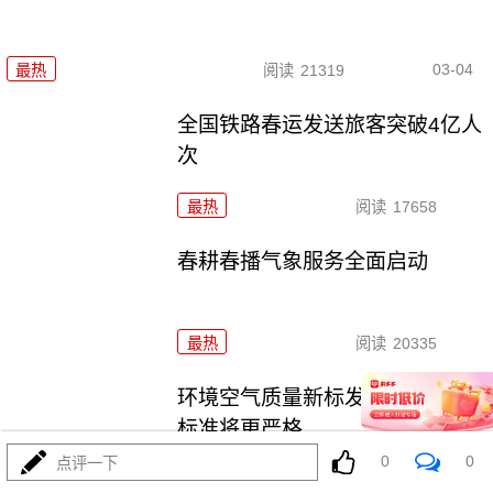
03-04
最热
阅读
21319
全国铁路春运发送旅客突破4亿人
次
最热
阅读
17658
春耕春播气象服务全面启动
最热
阅读
20335
环境空气质量新标发布 “好天气”
标准将更严格
0
0
点评一下
最热
阅读
25781