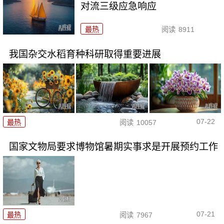
对流三级应急响应
最热
阅读
8911
我国杂交水稻育种科研取得重要进展
07-22
最热
阅读
10057
国家文物局要求博物馆暑期实事求是开展预约工作
07-21
最热
阅读
7967