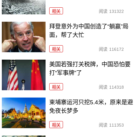
相关
阅读
131322
拜登意外为中国创造了“躺赢”局
面，帮了大忙
相关
阅读
116172
美国若强打关税牌，中国恐怕要
打“军事牌”了
相关
阅读
114318
柬埔寨运河只挖5.4米，原来是避
免夜长梦多
相关
阅读
111353