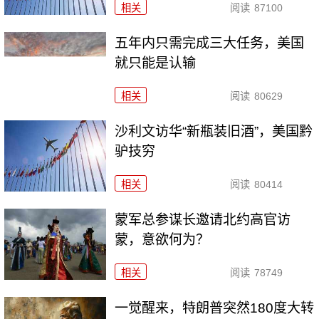
相关
阅读
87100
五年内只需完成三大任务，美国
就只能是认输
相关
阅读
80629
沙利文访华“新瓶装旧酒”，美国黔
驴技穷
相关
阅读
80414
​蒙军总参谋长邀请北约高官访
蒙，意欲何为？
相关
阅读
78749
一觉醒来，特朗普突然180度大转