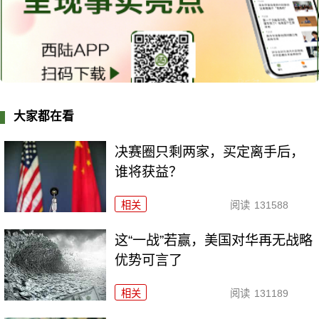
大家都在看
决赛圈只剩两家，买定离手后，
谁将获益？
相关
阅读
131588
这“一战”若赢，美国对华再无战略
优势可言了
相关
阅读
131189