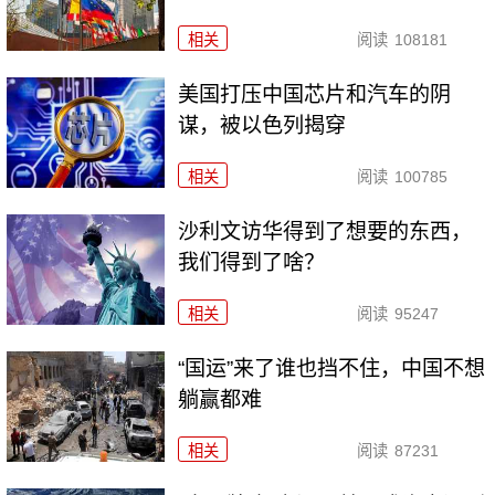
相关
阅读
108181
美国打压中国芯片和汽车的阴
谋，被以色列揭穿
相关
阅读
100785
沙利文访华得到了想要的东西，
我们得到了啥？
相关
阅读
95247
“国运”来了谁也挡不住，中国不想
躺赢都难
相关
阅读
87231