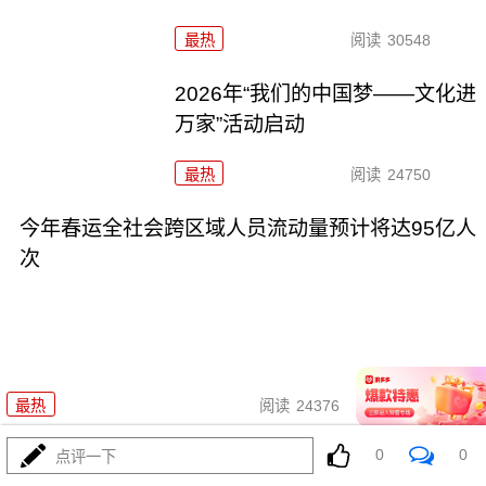
最热
阅读
30548
2026年“我们的中国梦——文化进
万家”活动启动
最热
阅读
24750
今年春运全社会跨区域人员流动量预计将达95亿人
次
01-30
最热
阅读
24376
0
0
两部门：全面推行急难事项“小额
点评一下