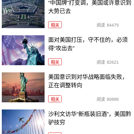
“中国牌”打变调，美国或许意识到
大势已去
相关
阅读
84479
面对美国打压，守不住的，必须
得“攻出去”
相关
阅读
82621
美国意识到对华战略面临失败，
正在调整转向
相关
阅读
80888
沙利文访华“新瓶装旧酒”，美国黔
驴技穷