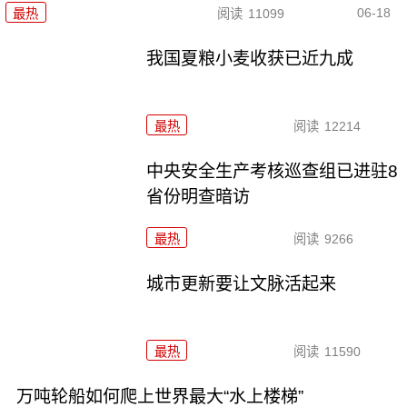
06-18
最热
阅读
11099
我国夏粮小麦收获已近九成
最热
阅读
12214
中央安全生产考核巡查组已进驻8
省份明查暗访
最热
阅读
9266
城市更新要让文脉活起来
最热
阅读
11590
万吨轮船如何爬上世界最大“水上楼梯”