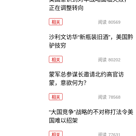
正在调整转向
相关
阅读
80569
沙利文访华“新瓶装旧酒”，美国黔
驴技穷
相关
阅读
80202
​蒙军总参谋长邀请北约高官访
蒙，意欲何为？
相关
阅读
78568
“大国竞争”战略的不对称打法令美
国难以招架
相关
阅读
77631