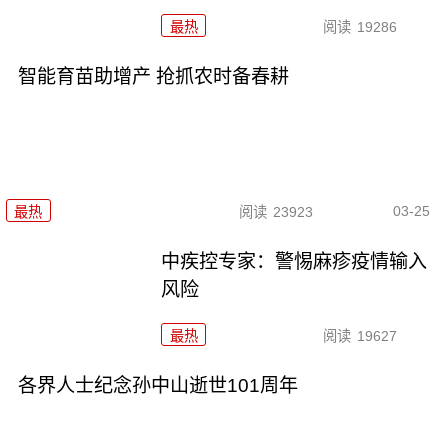
最热
阅读
19286
智能育苗助增产 抢抓农时备春耕
03-25
最热
阅读
23923
中疾控专家：警惕麻疹疫情输入
风险
最热
阅读
19627
各界人士纪念孙中山逝世101周年