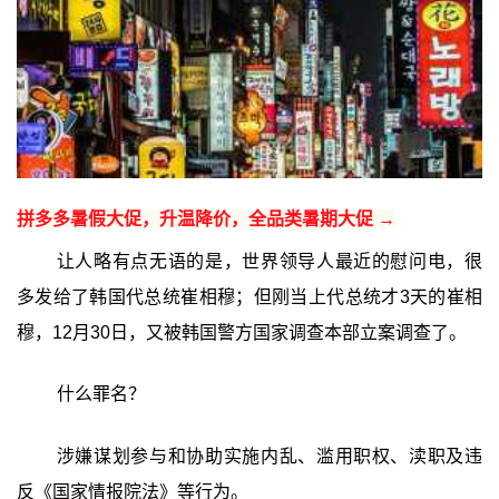
拼多多暑假大促，升温降价，全品类暑期大促 →
让人略有点无语的是，世界领导人最近的慰问电，很
多发给了韩国代总统崔相穆；但刚当上代总统才3天的崔相
穆，12月30日，又被韩国警方国家调查本部立案调查了。
什么罪名？
涉嫌谋划参与和协助实施内乱、滥用职权、渎职及违
反《国家情报院法》等行为。