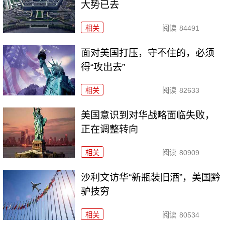
大势已去
相关
阅读
84491
面对美国打压，守不住的，必须
得“攻出去”
相关
阅读
82633
美国意识到对华战略面临失败，
正在调整转向
相关
阅读
80909
沙利文访华“新瓶装旧酒”，美国黔
驴技穷
相关
阅读
80534