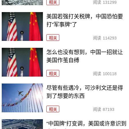
相关
阅读
131299
美国若强打关税牌，中国恐怕要
打“军事牌”了
相关
阅读
114293
怎么也没有想到，中国一招就让
美国作茧自缚
相关
阅读
100118
尽管有些遇冷，可沙利文还是得
到了想要的东西
相关
阅读
87193
“中国牌”打变调，美国或许意识到