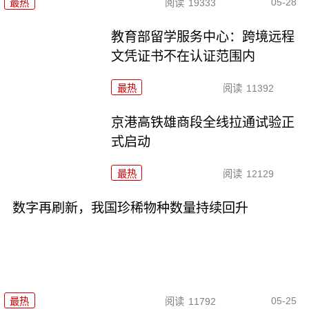
05-28
最热
阅读
19333
教育部留学服务中心：跨境远程
文凭证书不在认证范围内
最热
阅读
11392
京港高铁雄商段全线拉通试验正
式启动
最热
阅读
12129
数字再刷新，我国珍稀物种数量持续回升
05-25
最热
阅读
11792