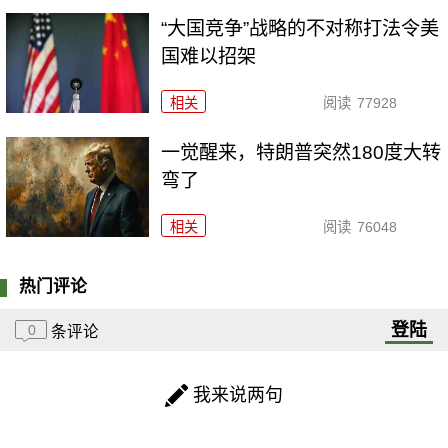
“大国竞争”战略的不对称打法令美
国难以招架
相关
阅读
77928
一觉醒来，特朗普突然180度大转
弯了
相关
阅读
76048
热门评论
登陆
0
条评论
我来说两句