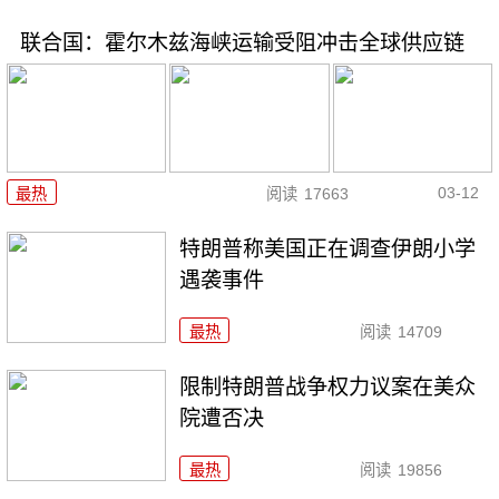
联合国：霍尔木兹海峡运输受阻冲击全球供应链
03-12
最热
阅读
17663
特朗普称美国正在调查伊朗小学
遇袭事件
最热
阅读
14709
限制特朗普战争权力议案在美众
院遭否决
最热
阅读
19856