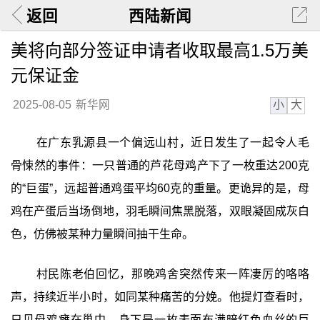
返回
西陆新闻
美将向部分签证申请者收取最高1.5万美
元保证金
小
大
2025-08-05
新华网
在广东乳源县一个偏远山村，近日发生了一起令人毛
骨悚然的事件：一只普通的芦花母鸡产下了一枚重达200克
的“巨蛋”，远超普通鸡蛋平均60克的重量。更诡异的是，母
鸡在产蛋后当场倒地，羽毛瞬间焦黑脱落，双眼凝固成灰白
色，仿佛被某种力量瞬间抽干生命。
村民陈老伯回忆，那晚鸡舍突然传来一阵凄厉的咯咯
声，持续近半小时，如同某种痛苦的分娩。他提灯查看时，
只见母鸡瘫在巢中，身下是一枚表面布满暗红色血丝的巨