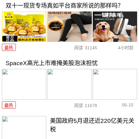
双十一现货专场真如平台商家所说的那样吗？
最热
阅读
31145
4小时前
SpaceX高光上市难掩美股泡沫担忧
06-15
最热
阅读
11678
美国政府5月退还近220亿美元关
税