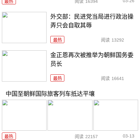
03-26
最热
阅读
16394
外交部：民进党当局进行政治操
弄只会自取其辱
最热
阅读
13292
金正恩再次被推举为朝鲜国务委
员长
最热
阅读
16641
中国至朝鲜国际旅客列车抵达平壤
03-13
最热
阅读
22157