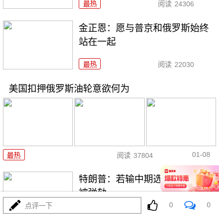
最热
阅读
24306
金正恩：愿与普京和俄罗斯始终
站在一起
最热
阅读
22030
美国扣押俄罗斯油轮意欲何为
01-08
最热
阅读
37804
特朗普：若输中期选举，我可能
被弹劾
0
0
点评一下
最热
阅读
19486