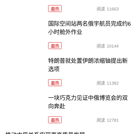
最热
阅读
11663
国际空间站两名俄宇航员完成约6
小时舱外作业
最热
阅读
10144
特朗普就处置伊朗浓缩铀提出新
选项
最热
阅读
11382
一块巧克力见证中俄博览会的双
向奔赴
最热
阅读
12781