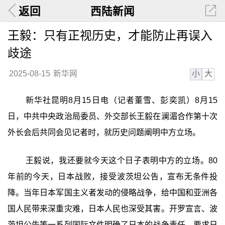
返回
西陆新闻
王毅：只有正视历史，才能防止再误入
歧途
小
大
2025-08-15
新华网
新华社昆明8月15日电（记者董雪、彭奕凯）8月15
日，中共中央政治局委员、外交部长王毅在澜湄合作第十次
外长会后共同会见记者时，就历史问题阐明中方立场。
王毅说，我还要就今天这个日子表明中方的立场。80
年前的今天，日本战败，接受波茨坦公告，宣布无条件投
降。当年日本军国主义者发动的侵略战争，给中国和亚洲各
国人民带来深重灾难，日本人民也深受其害。开罗宣言、波
茨坦公告等一系列国际文件明确了日本的战争责任，要求日