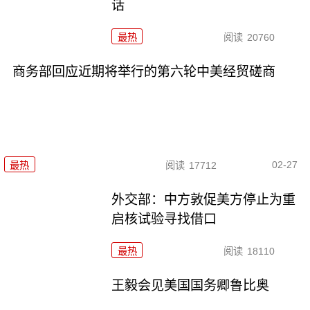
话
最热
阅读
20760
商务部回应近期将举行的第六轮中美经贸磋商
02-27
最热
阅读
17712
外交部：中方敦促美方停止为重
启核试验寻找借口
最热
阅读
18110
王毅会见美国国务卿鲁比奥