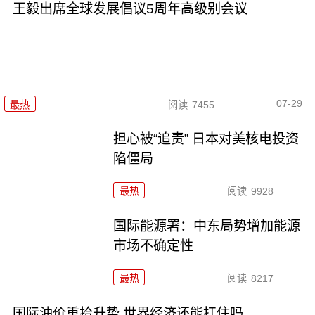
王毅出席全球发展倡议5周年高级别会议
07-29
最热
阅读
7455
担心被“追责” 日本对美核电投资
陷僵局
最热
阅读
9928
国际能源署：中东局势增加能源
市场不确定性
最热
阅读
8217
国际油价重拾升势 世界经济还能扛住吗