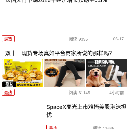
法国央行下调2026年经济增长预期至0.5%
06-17
最热
阅读
9395
双十一现货专场真如平台商家所说的那样吗？
最热
阅读
31145
4小时前
SpaceX高光上市难掩美股泡沫担
忧
最热
阅读
11645