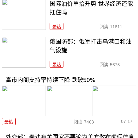
国际油价重拾升势 世界经济还能
扛住吗
最热
阅读
11811
俄国防部：俄军打击乌港口和油
气设施
最热
阅读
5675
高市内阁支持率持续下降 跌破50%
07-17
最热
阅读
7463
外交部：奉劝有关国家不要沦为美方散布虚假信息