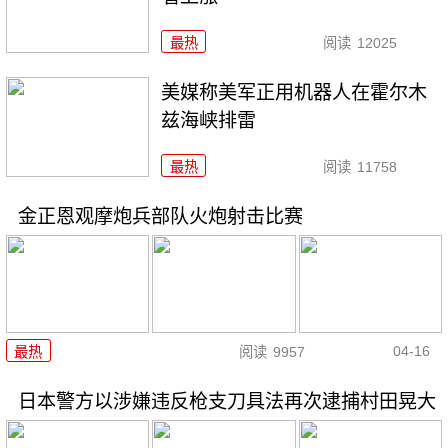
最热
阅读
12025
美媒称美军正用机器人在霍尔木
兹海峡排雷
最热
阅读
11758
金正恩观摩炮兵部队火炮射击比赛
04-16
最热
阅读
9957
日本警方以涉嫌违反枪支刀具法再次逮捕村田晃大