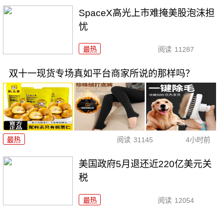
SpaceX高光上市难掩美股泡沫担
忧
最热
阅读
11287
双十一现货专场真如平台商家所说的那样吗？
最热
阅读
31145
4小时前
美国政府5月退还近220亿美元关
税
最热
阅读
12054