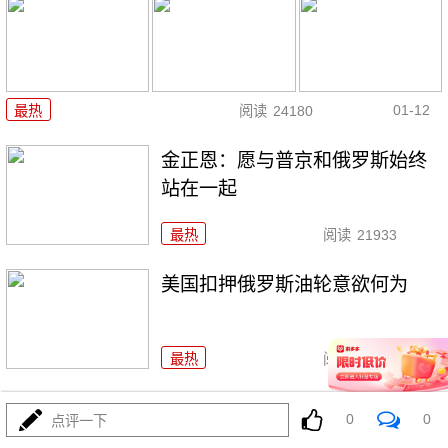
01-12
最热
阅读
24180
金正恩：愿与普京和俄罗斯始终
站在一起
最热
阅读
21933
美国扣押俄罗斯油轮意欲何为
最热
阅读
37543
特朗普：若输中期选举，我可能
0
0
点评一下
被弹劾