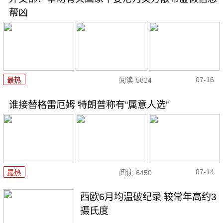
帮凶
07-16
最热
阅读
5824
谁接替格雷厄姆 特朗普称有“属意人选”
07-14
最热
阅读
6450
西欧6月均温破纪录 较常年高约3
摄氏度