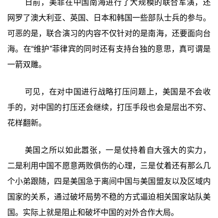
日前，美菲在中国南海进行了大规模的联合军演，还
网罗了澳大利亚、英国、日本和韩国一些部队士兵的参与。
可恶的是，联合演习的内容不仅针对的是南海，还要面向台
海。在“维护”菲律宾的同时还有支持台独的意思，真可谓是
一箭双雕。
可见，在对中国进行战略打压问题上，美国是不会收
手的，对中国的打压还会继续，打压手段也会是层出不穷、
花样翻新。
美国之所以如此嚣张，一是仗持着自大强大的实力，
二是利用中国不愿意两败俱伤的心理，三是仗着还有那么几
个小弟跟随，四是美国急于离间中国与美国盟友以及区域内
国家的关系，通过破坏局势不稳的方式逼迫相关国家站队美
国。实际上就是阻止和破坏中国的对外合作大局。