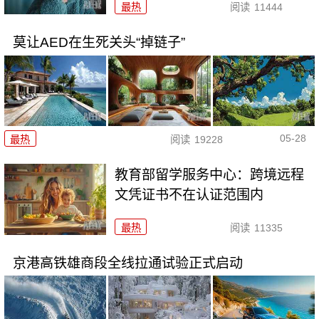
最热
阅读
11444
莫让AED在生死关头“掉链子”
05-28
最热
阅读
19228
教育部留学服务中心：跨境远程
文凭证书不在认证范围内
最热
阅读
11335
京港高铁雄商段全线拉通试验正式启动