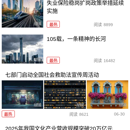
失业保险稳岗扩岗政策举措延续
实施
最热
阅读
8899
105载，一条精神的长河
最热
阅读
16482
七部门启动全国社会救助法宣传周活动
06-30
最热
阅读
8621
2025年我国文化产业营收规模突破20万亿元