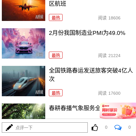
区航班
最热
阅读
18606
2月份我国制造业PMI为49.0%
最热
阅读
21224
全国铁路春运发送旅客突破4亿人
次
最热
阅读
17600
春耕春播气象服务全面启动
0
0
点评一下
最热
阅读
20261