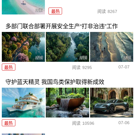
最热
阅读
8267
多部门联合部署开展安全生产“打非治违”工作
07-07
最热
阅读
9295
守护蓝天精灵 我国鸟类保护取得新成效
07-06
最热
阅读
10596