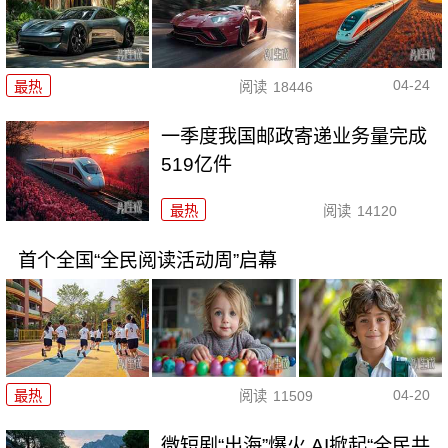
04-24
最热
阅读
18446
一季度我国邮政寄递业务量完成
519亿件
最热
阅读
14120
首个全国“全民阅读活动周”启幕
04-20
最热
阅读
11509
微短剧“出海”爆火 AI掀起“全民共