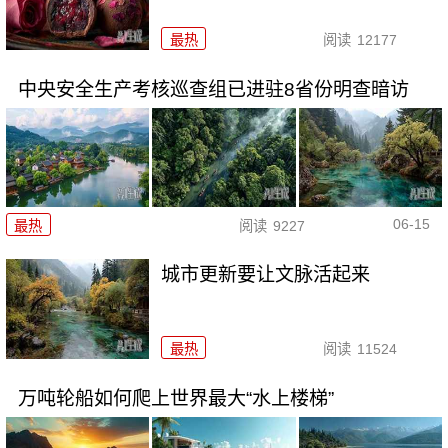
最热
阅读
12177
中央安全生产考核巡查组已进驻8省份明查暗访
06-15
最热
阅读
9227
城市更新要让文脉活起来
最热
阅读
11524
万吨轮船如何爬上世界最大“水上楼梯”