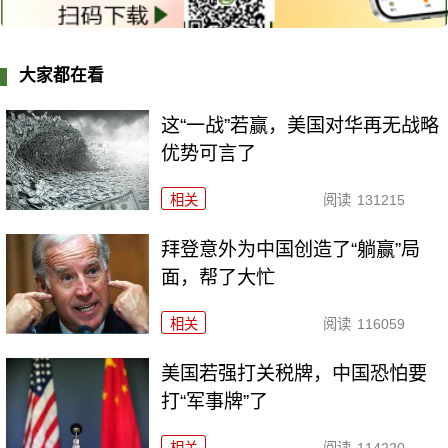
大家都在看
这“一战”若赢，美国对华再无战略
优势可言了
相关
阅读
131215
拜登意外为中国创造了“躺赢”局
面，帮了大忙
相关
阅读
116059
美国若强打关税牌，中国恐怕要
打“军事牌”了
相关
阅读
114220