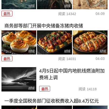
04-09
最热
阅读
14342
商务部等部门开展中央储备冻猪肉收储
04-03
最热
阅读
14031
4月5日起中国内地航线燃油附加
费将上调
最热
阅读
14118
一季度全国税务部门征收税费收入超8.4万亿元