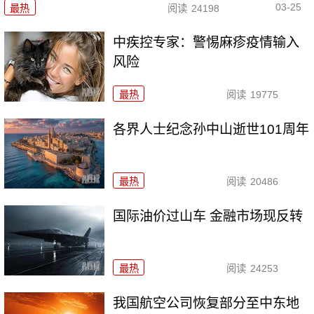
03-25
最热
阅读
24198
中疾控专家：警惕麻疹疫情输入
风险
最热
阅读
19775
各界人士纪念孙中山逝世101周年
最热
阅读
20486
国际油价过山车 金融市场现反转
最热
阅读
24253
我国航空公司恢复部分至中东地