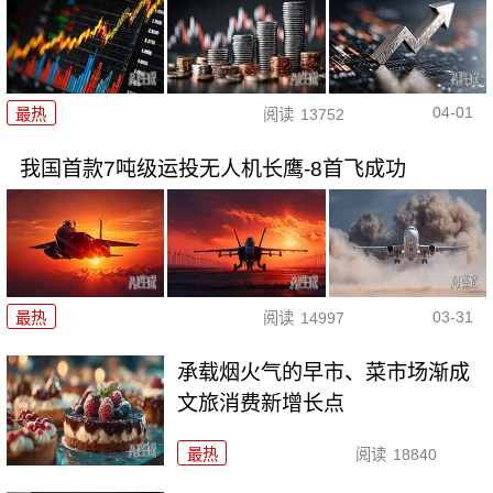
04-01
最热
阅读
13752
我国首款7吨级运投无人机长鹰-8首飞成功
03-31
最热
阅读
14997
承载烟火气的早市、菜市场渐成
文旅消费新增长点
最热
阅读
18840