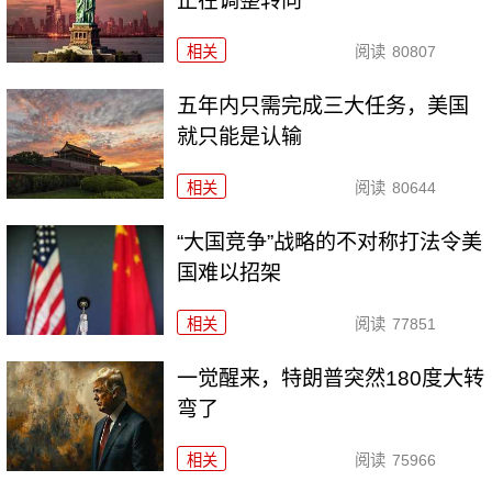
正在调整转向
相关
阅读
80807
五年内只需完成三大任务，美国
就只能是认输
相关
阅读
80644
“大国竞争”战略的不对称打法令美
国难以招架
相关
阅读
77851
一觉醒来，特朗普突然180度大转
弯了
相关
阅读
75966