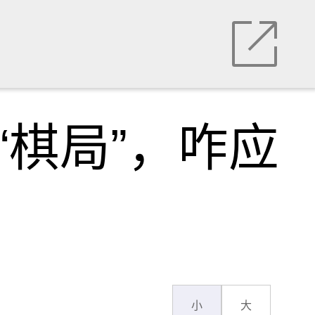
“棋局”，咋应
小
大