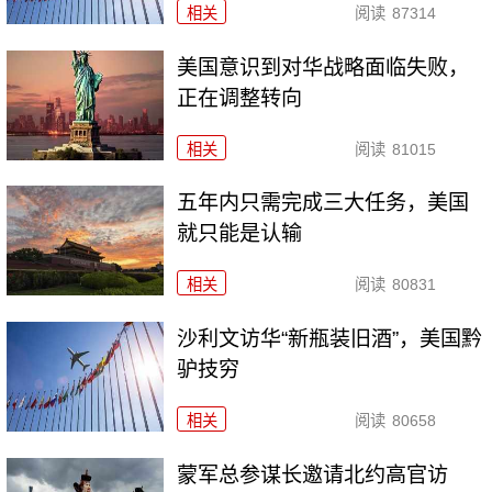
相关
阅读
87314
美国意识到对华战略面临失败，
正在调整转向
相关
阅读
81015
五年内只需完成三大任务，美国
就只能是认输
相关
阅读
80831
沙利文访华“新瓶装旧酒”，美国黔
驴技穷
相关
阅读
80658
​蒙军总参谋长邀请北约高官访