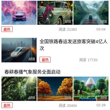
03-04
最热
阅读
21383
全国铁路春运发送旅客突破4亿人
次
最热
阅读
17720
春耕春播气象服务全面启动
02-28
最热
阅读
20404