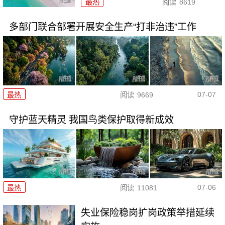
最热
阅读
8619
多部门联合部署开展安全生产“打非治违”工作
07-07
最热
阅读
9669
守护蓝天精灵 我国鸟类保护取得新成效
07-06
最热
阅读
11081
失业保险稳岗扩岗政策举措延续