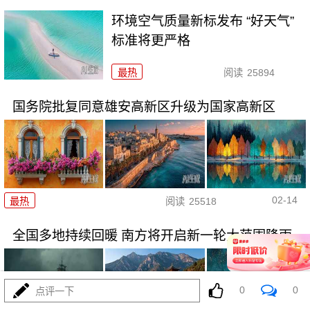
环境空气质量新标发布 “好天气”
标准将更严格
最热
阅读
25894
国务院批复同意雄安高新区升级为国家高新区
02-14
最热
阅读
25518
全国多地持续回暖 南方将开启新一轮大范围降雨
0
0
点评一下