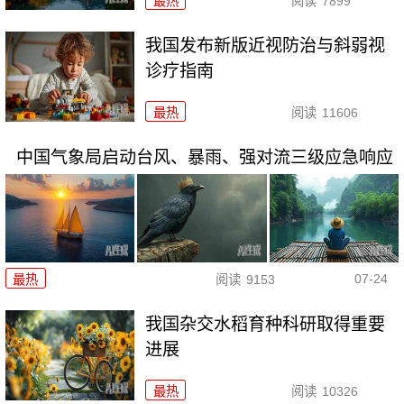
最热
阅读
7899
我国发布新版近视防治与斜弱视
诊疗指南
最热
阅读
11606
中国气象局启动台风、暴雨、强对流三级应急响应
07-24
最热
阅读
9153
我国杂交水稻育种科研取得重要
进展
最热
阅读
10326