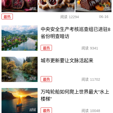
06-16
最热
阅读
12294
中央安全生产考核巡查组已进驻8
省份明查暗访
最热
阅读
9341
城市更新要让文脉活起来
最热
阅读
11702
万吨轮船如何爬上世界最大“水上
楼梯”
最热
阅读
10048