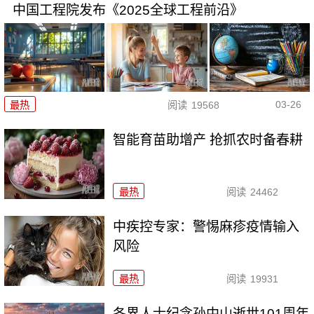
中国工程院发布《2025全球工程前沿》
03-26
最热
阅读
19568
智能育苗助增产 抢抓农时备春耕
最热
阅读
24462
中疾控专家：警惕麻疹疫情输入
风险
最热
阅读
19931
各界人士纪念孙中山逝世101周年