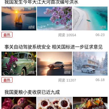
我国发生今年大江大河首次编号洪水
06-23
最热
阅读
10554
事关自动驾驶系统安全 相关国标进一步征求意见
06-18
最热
阅读
11207
我国夏粮小麦收获已近九成