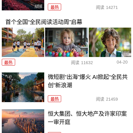
最热
阅读
14271
首个全国“全民阅读活动周”启幕
04-20
最热
阅读
11632
微短剧“出海”爆火 AI掀起“全民共
创”新浪潮
最热
阅读
21459
恒大集团、恒大地产及许家印案
一审开庭