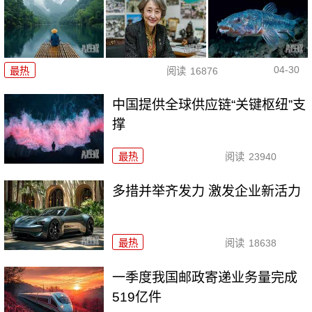
04-30
最热
阅读
16876
中国提供全球供应链“关键枢纽”支
撑
最热
阅读
23940
多措并举齐发力 激发企业新活力
最热
阅读
18638
一季度我国邮政寄递业务量完成
519亿件