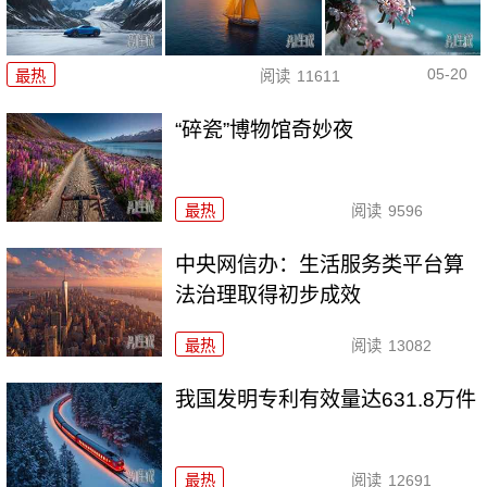
05-20
最热
阅读
11611
“碎瓷”博物馆奇妙夜
最热
阅读
9596
中央网信办：生活服务类平台算
法治理取得初步成效
最热
阅读
13082
我国发明专利有效量达631.8万件
最热
阅读
12691