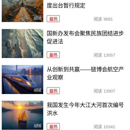
度出台暂行规定
最热
阅读
9681
国新办发布会聚焦民族团结进步
促进法
最热
阅读
13057
从创新到共赢——链博会航空产
业观察
最热
阅读
13907
我国发生今年大江大河首次编号
洪水
最热
阅读
10342