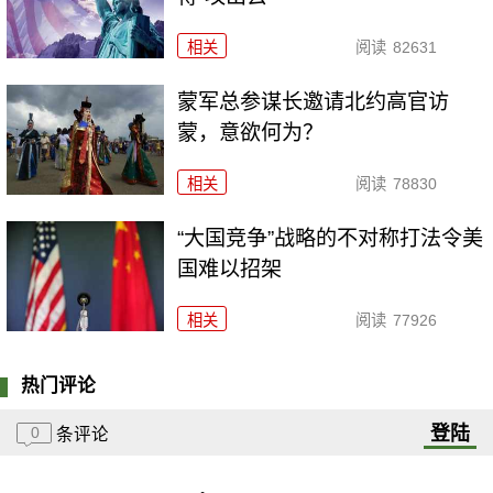
相关
阅读
82631
​蒙军总参谋长邀请北约高官访
蒙，意欲何为？
相关
阅读
78830
“大国竞争”战略的不对称打法令美
国难以招架
相关
阅读
77926
热门评论
登陆
0
条评论