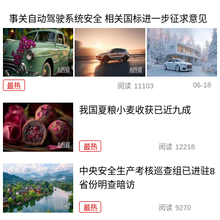
事关自动驾驶系统安全 相关国标进一步征求意见
06-18
最热
阅读
11103
我国夏粮小麦收获已近九成
最热
阅读
12218
中央安全生产考核巡查组已进驻8
省份明查暗访
最热
阅读
9270