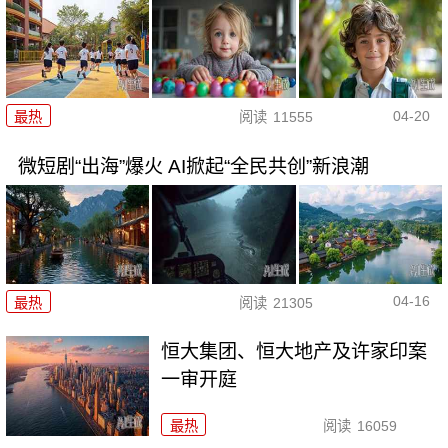
04-20
最热
阅读
11555
微短剧“出海”爆火 AI掀起“全民共创”新浪潮
04-16
最热
阅读
21305
恒大集团、恒大地产及许家印案
一审开庭
最热
阅读
16059