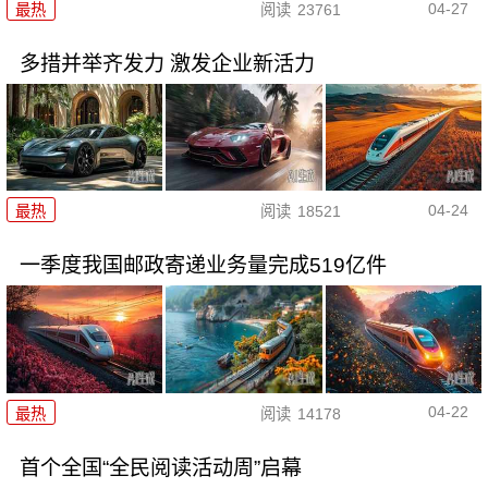
04-27
最热
阅读
23761
多措并举齐发力 激发企业新活力
04-24
最热
阅读
18521
一季度我国邮政寄递业务量完成519亿件
04-22
最热
阅读
14178
首个全国“全民阅读活动周”启幕