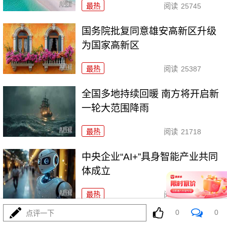
最热
阅读
25745
国务院批复同意雄安高新区升级
为国家高新区
最热
阅读
25387
全国多地持续回暖 南方将开启新
一轮大范围降雨
最热
阅读
21718
中央企业“AI+”具身智能产业共同
体成立
最热
阅读
25524
0
0
点评一下
最高检：持续深化检校合作育人