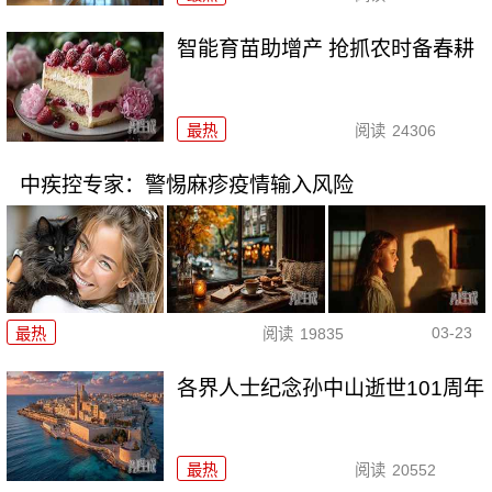
智能育苗助增产 抢抓农时备春耕
最热
阅读
24306
中疾控专家：警惕麻疹疫情输入风险
03-23
最热
阅读
19835
各界人士纪念孙中山逝世101周年
最热
阅读
20552