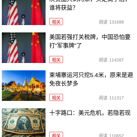
谁将获益？
相关
阅读
131688
美国若强打关税牌，中国恐怕要
打“军事牌”了
相关
阅读
114287
柬埔寨运河只挖5.4米，原来是避
免夜长梦多
相关
阅读
111317
十字路口：美元危机，若隐若现
相关
阅读
110652