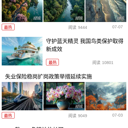
07-07
最热
阅读
9444
守护蓝天精灵 我国鸟类保护取得
新成效
最热
阅读
10801
失业保险稳岗扩岗政策举措延续实施
07-03
最热
阅读
9049