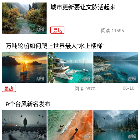
城市更新要让文脉活起来
最热
阅读
11595
万吨轮船如何爬上世界最大“水上楼梯”
06-10
最热
阅读
9970
9个台风新名发布