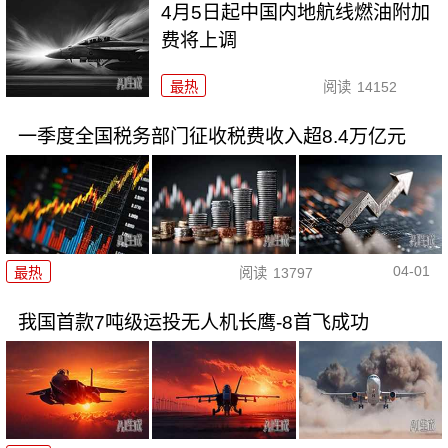
4月5日起中国内地航线燃油附加
费将上调
最热
阅读
14152
一季度全国税务部门征收税费收入超8.4万亿元
04-01
最热
阅读
13797
我国首款7吨级运投无人机长鹰-8首飞成功