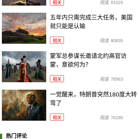
相关
阅读
81025
五年内只需完成三大任务，美国
就只能是认输
相关
阅读
80835
​蒙军总参谋长邀请北约高官访
蒙，意欲何为？
相关
阅读
78963
一觉醒来，特朗普突然180度大转
弯了
相关
阅读
76180
热门评论