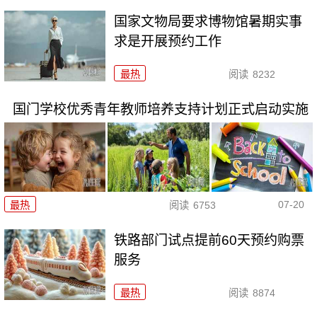
国家文物局要求博物馆暑期实事
求是开展预约工作
最热
阅读
8232
国门学校优秀青年教师培养支持计划正式启动实施
07-20
最热
阅读
6753
铁路部门试点提前60天预约购票
服务
最热
阅读
8874