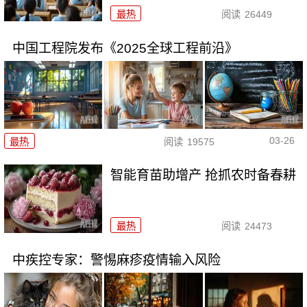
最热
阅读
26449
中国工程院发布《2025全球工程前沿》
03-26
最热
阅读
19575
智能育苗助增产 抢抓农时备春耕
最热
阅读
24473
中疾控专家：警惕麻疹疫情输入风险