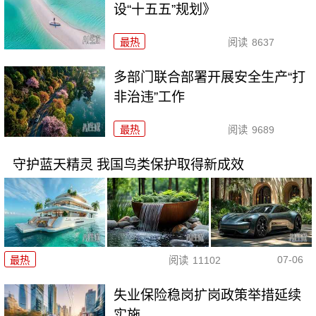
设“十五五”规划》
最热
阅读
8637
多部门联合部署开展安全生产“打
非治违”工作
最热
阅读
9689
守护蓝天精灵 我国鸟类保护取得新成效
07-06
最热
阅读
11102
失业保险稳岗扩岗政策举措延续
实施