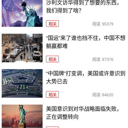
沙利文访华得到了想要的东西，
我们得到了啥？
相关
阅读
95379
“国运”来了谁也挡不住，中国不想
躺赢都难
相关
阅读
87376
“中国牌”打变调，美国或许意识到
大势已去
相关
阅读
84620
美国意识到对华战略面临失败，
正在调整转向