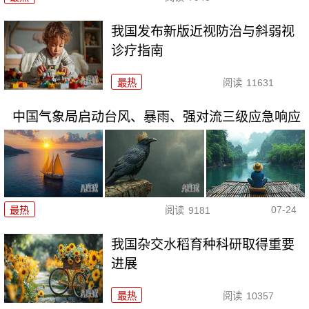
我国发布新版近视防治与斜弱视
诊疗指南
最热
阅读
11631
中国气象局启动台风、暴雨、强对流三级应急响应
07-24
最热
阅读
9181
我国杂交水稻育种科研取得重要
进展
最热
阅读
10357