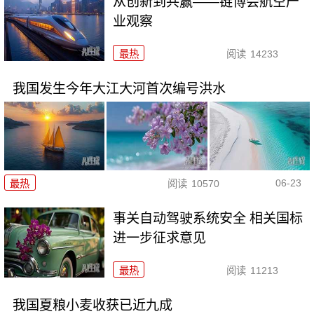
从创新到共赢——链博会航空产
业观察
最热
阅读
14233
我国发生今年大江大河首次编号洪水
06-23
最热
阅读
10570
事关自动驾驶系统安全 相关国标
进一步征求意见
最热
阅读
11213
我国夏粮小麦收获已近九成