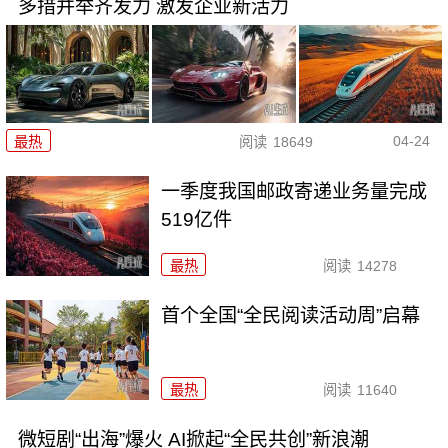
多措并举齐发力 激发企业新活力
04-24
最热
阅读
18649
一季度我国邮政寄递业务量完成
519亿件
最热
阅读
14278
首个全国“全民阅读活动周”启幕
最热
阅读
11640
微短剧“出海”爆火 AI掀起“全民共创”新浪潮