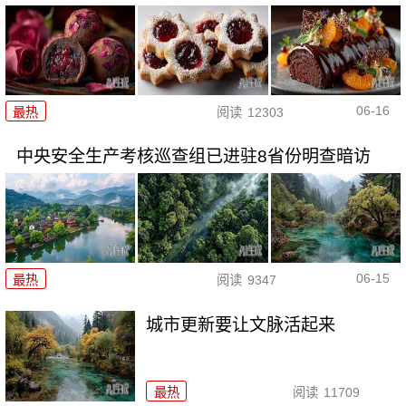
06-16
最热
阅读
12303
中央安全生产考核巡查组已进驻8省份明查暗访
06-15
最热
阅读
9347
城市更新要让文脉活起来
最热
阅读
11709