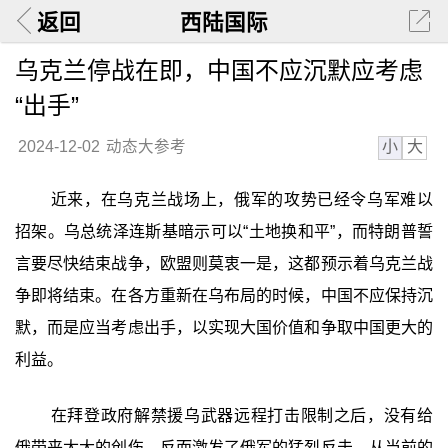
返回
西陆国际
乌克兰停战在即，中国不应沉默应考虑
“出手”
小
大
2024-12-02
动态大参考
近来，在乌克兰战场上，俄军的攻势已经令乌军难以
招架。乌总统泽连斯基暗示可以“土地换和平”，而特朗普誓
言要尽快结束战争，欧盟则莫衷一是，这都预示着乌克兰战
争即将结束。在各方重新在乌布局的时候，中国不应保持沉
默，而是应当考虑出手，以实现大国价值和争取中国更大的
利益。
在拜登政府解禁援乌武器远程打击限制之后，没有给
俄带来太大的创伤，反而激发了俄军的猛烈反击。从当前的