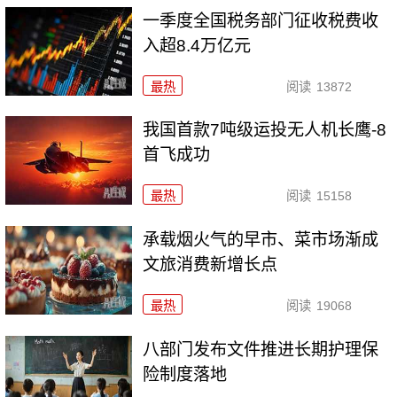
一季度全国税务部门征收税费收
入超8.4万亿元
最热
阅读
13872
我国首款7吨级运投无人机长鹰-8
首飞成功
最热
阅读
15158
承载烟火气的早市、菜市场渐成
文旅消费新增长点
最热
阅读
19068
八部门发布文件推进长期护理保
险制度落地