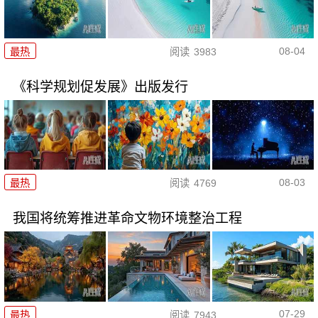
08-04
最热
阅读
3983
《科学规划促发展》出版发行
08-03
最热
阅读
4769
我国将统筹推进革命文物环境整治工程
07-29
最热
阅读
7943