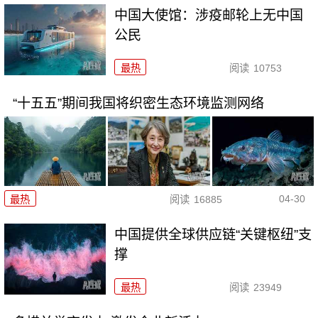
中国大使馆：涉疫邮轮上无中国
公民
最热
阅读
10753
“十五五”期间我国将织密生态环境监测网络
04-30
最热
阅读
16885
中国提供全球供应链“关键枢纽”支
撑
最热
阅读
23949