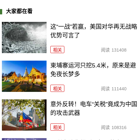
大家都在看
这“一战”若赢，美国对华再无战略
优势可言了
相关
阅读
131408
柬埔寨运河只挖5.4米，原来是避
免夜长梦多
相关
阅读
111440
意外反转！电车“关税”竟成为中国
的攻击武器
相关
阅读
108316