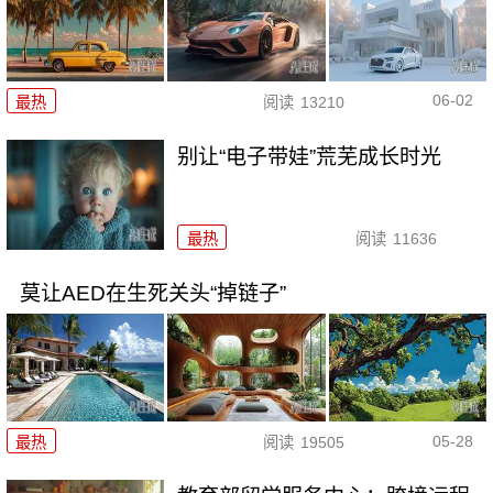
06-02
最热
阅读
13210
别让“电子带娃”荒芜成长时光
最热
阅读
11636
莫让AED在生死关头“掉链子”
05-28
最热
阅读
19505