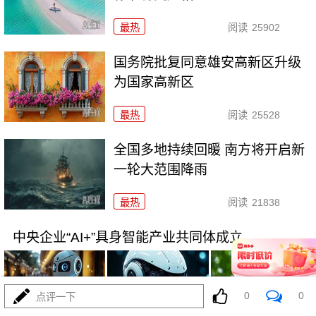
最热
阅读
25902
国务院批复同意雄安高新区升级
为国家高新区
最热
阅读
25528
全国多地持续回暖 南方将开启新
一轮大范围降雨
最热
阅读
21838
中央企业“AI+”具身智能产业共同体成立
0
0
点评一下