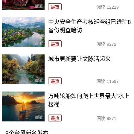
最热
阅读
12219
中央安全生产考核巡查组已进驻8
省份明查暗访
最热
阅读
9272
城市更新要让文脉活起来
最热
阅读
11597
万吨轮船如何爬上世界最大“水上
楼梯”
最热
阅读
9971
9个台风新名发布