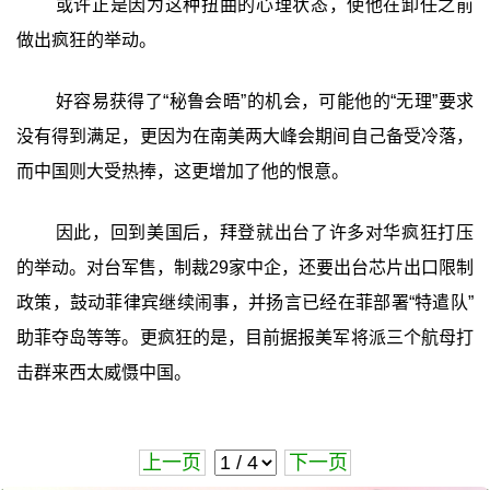
或许正是因为这种扭曲的心理状态，使他在卸任之前
做出疯狂的举动。
好容易获得了“秘鲁会晤”的机会，可能他的“无理”要求
没有得到满足，更因为在南美两大峰会期间自己备受冷落，
而中国则大受热捧，这更增加了他的恨意。
因此，回到美国后，拜登就出台了许多对华疯狂打压
的举动。对台军售，制裁29家中企，还要出台芯片出口限制
政策，鼓动菲律宾继续闹事，并扬言已经在菲部署“特遣队”
助菲夺岛等等。更疯狂的是，目前据报美军将派三个航母打
击群来西太威慑中国。
上一页
下一页