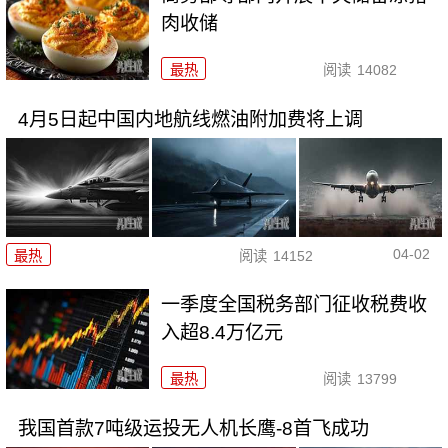
肉收储
最热
阅读
14082
4月5日起中国内地航线燃油附加费将上调
04-02
最热
阅读
14152
一季度全国税务部门征收税费收
入超8.4万亿元
最热
阅读
13799
我国首款7吨级运投无人机长鹰-8首飞成功