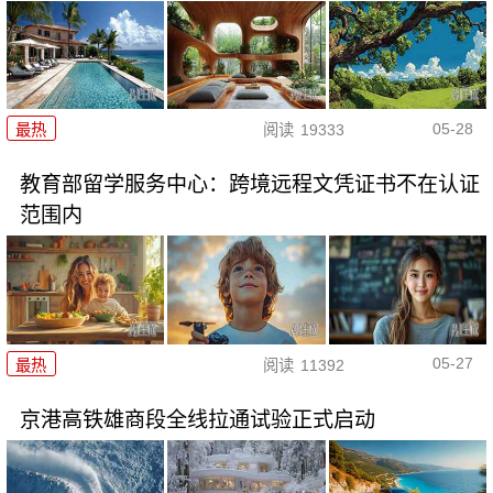
05-28
最热
阅读
19333
教育部留学服务中心：跨境远程文凭证书不在认证
范围内
05-27
最热
阅读
11392
京港高铁雄商段全线拉通试验正式启动