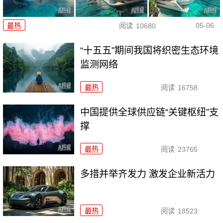
05-06
最热
阅读
10680
“十五五”期间我国将织密生态环境
监测网络
最热
阅读
16758
中国提供全球供应链“关键枢纽”支
撑
最热
阅读
23765
多措并举齐发力 激发企业新活力
最热
阅读
18523