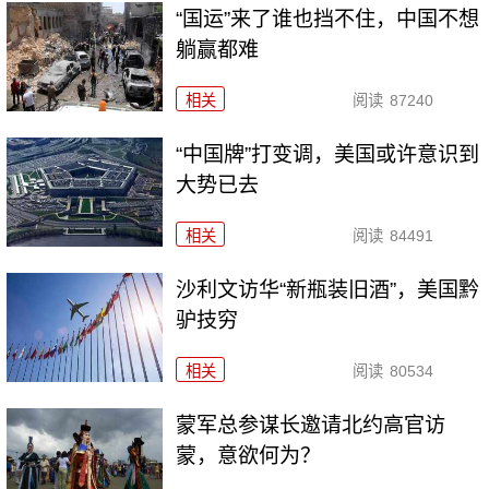
“国运”来了谁也挡不住，中国不想
躺赢都难
相关
阅读
87240
“中国牌”打变调，美国或许意识到
大势已去
相关
阅读
84491
沙利文访华“新瓶装旧酒”，美国黔
驴技穷
相关
阅读
80534
​蒙军总参谋长邀请北约高官访
蒙，意欲何为？