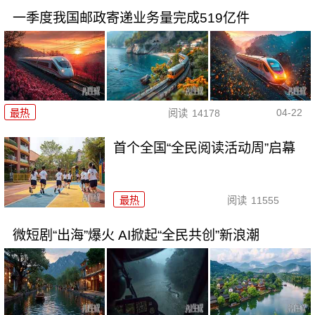
一季度我国邮政寄递业务量完成519亿件
04-22
最热
阅读
14178
首个全国“全民阅读活动周”启幕
最热
阅读
11555
微短剧“出海”爆火 AI掀起“全民共创”新浪潮