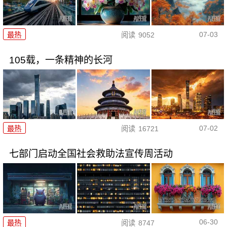
07-03
最热
阅读
9052
105载，一条精神的长河
07-02
最热
阅读
16721
七部门启动全国社会救助法宣传周活动
06-30
最热
阅读
8747