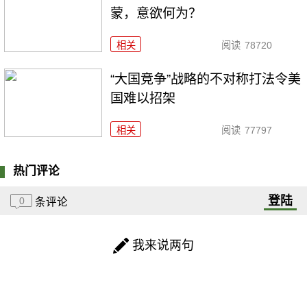
蒙，意欲何为？
相关
阅读
78720
“大国竞争”战略的不对称打法令美
国难以招架
相关
阅读
77797
热门评论
登陆
0
条评论
我来说两句