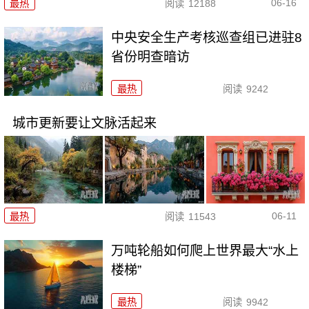
06-16
最热
阅读
12188
中央安全生产考核巡查组已进驻8
省份明查暗访
最热
阅读
9242
城市更新要让文脉活起来
06-11
最热
阅读
11543
万吨轮船如何爬上世界最大“水上
楼梯”
最热
阅读
9942