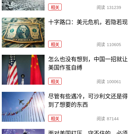
相关
阅读
131239
十字路口：美元危机，若隐若现
相关
阅读
110605
怎么也没有想到，中国一招就让
美国作茧自缚
相关
阅读
100061
尽管有些遇冷，可沙利文还是得
到了想要的东西
相关
阅读
87144
面对美国打压，守不住的，必须