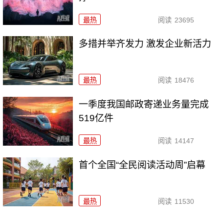
最热
阅读
23695
多措并举齐发力 激发企业新活力
最热
阅读
18476
一季度我国邮政寄递业务量完成
519亿件
最热
阅读
14147
首个全国“全民阅读活动周”启幕
最热
阅读
11530