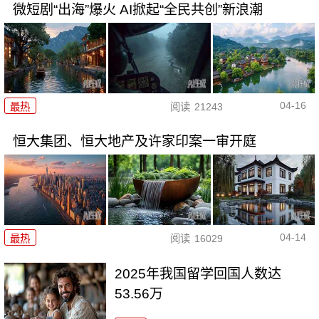
微短剧“出海”爆火 AI掀起“全民共创”新浪潮
04-16
最热
阅读
21243
恒大集团、恒大地产及许家印案一审开庭
04-14
最热
阅读
16029
2025年我国留学回国人数达
53.56万