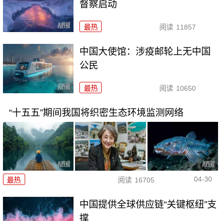
督察启动
最热
阅读
11857
中国大使馆：涉疫邮轮上无中国
公民
最热
阅读
10650
“十五五”期间我国将织密生态环境监测网络
04-30
最热
阅读
16705
中国提供全球供应链“关键枢纽”支
撑