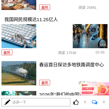
最热
阅读
25881
我国网民规模达11.25亿人
02-05
最热
阅读
17538
春运首日探访多地铁路调度中心
最热
阅读
30492
2026年“我们的中国梦——文化进
万家”活动启动
0
0
点评一下