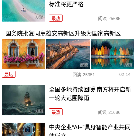
标准将更严格
最热
阅读
25685
国务院批复同意雄安高新区升级为国家高新区
02-14
最热
阅读
25351
全国多地持续回暖 南方将开启新
一轮大范围降雨
最热
阅读
21686
中央企业“AI+”具身智能产业共同
体成立