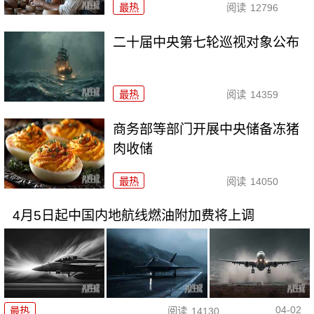
最热
阅读
12796
二十届中央第七轮巡视对象公布
最热
阅读
14359
商务部等部门开展中央储备冻猪
肉收储
最热
阅读
14050
4月5日起中国内地航线燃油附加费将上调
04-02
最热
阅读
14130