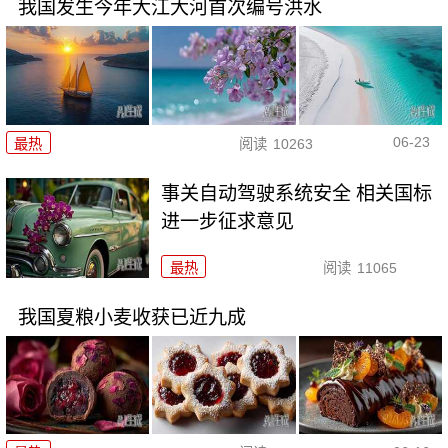
我国发生今年大江大河首次编号洪水
06-23
最热
阅读
10263
事关自动驾驶系统安全 相关国标
进一步征求意见
最热
阅读
11065
我国夏粮小麦收获已近九成