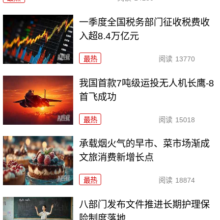
一季度全国税务部门征收税费收
入超8.4万亿元
最热
阅读
13770
我国首款7吨级运投无人机长鹰-8
首飞成功
最热
阅读
15018
承载烟火气的早市、菜市场渐成
文旅消费新增长点
最热
阅读
18874
八部门发布文件推进长期护理保
险制度落地