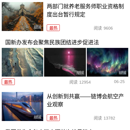
两部门就养老服务师职业资格制
度出台暂行规定
最热
阅读
9606
国新办发布会聚焦民族团结进步促进法
06-25
最热
阅读
12954
从创新到共赢——链博会航空产
业观察
最热
阅读
13782