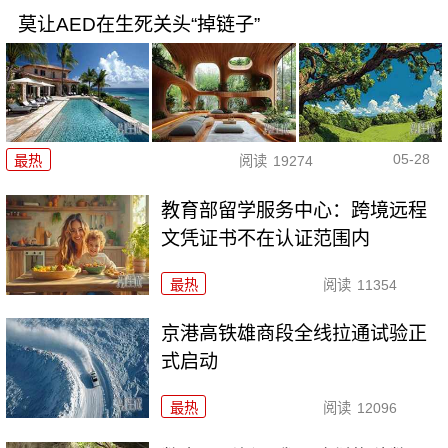
莫让AED在生死关头“掉链子”
05-28
最热
阅读
19274
教育部留学服务中心：跨境远程
文凭证书不在认证范围内
最热
阅读
11354
京港高铁雄商段全线拉通试验正
式启动
最热
阅读
12096