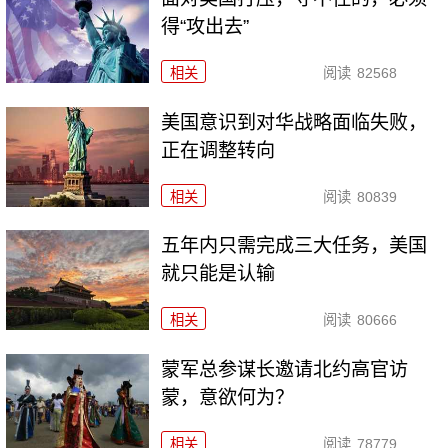
得“攻出去”
相关
阅读
82568
美国意识到对华战略面临失败，
正在调整转向
相关
阅读
80839
五年内只需完成三大任务，美国
就只能是认输
相关
阅读
80666
​蒙军总参谋长邀请北约高官访
蒙，意欲何为？
相关
阅读
78779