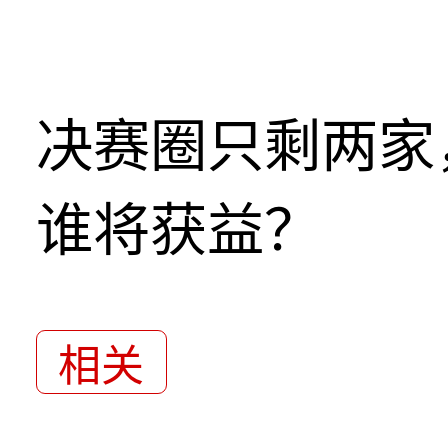
决赛圈只剩两家
谁将获益？
相关