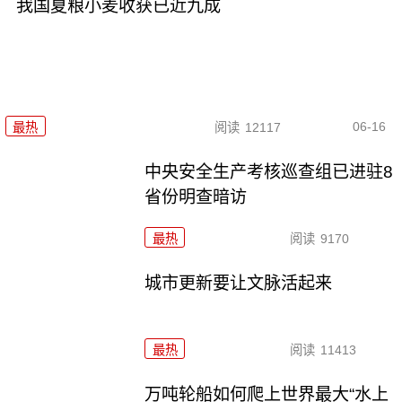
我国夏粮小麦收获已近九成
06-16
最热
阅读
12117
中央安全生产考核巡查组已进驻8
省份明查暗访
最热
阅读
9170
城市更新要让文脉活起来
最热
阅读
11413
万吨轮船如何爬上世界最大“水上