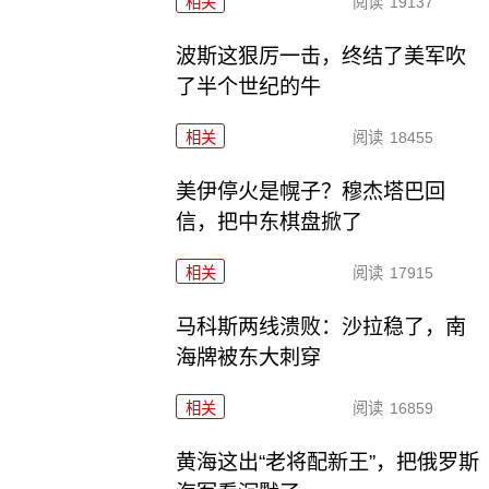
相关
阅读
19137
波斯这狠厉一击，终结了美军吹
了半个世纪的牛
相关
阅读
18455
美伊停火是幌子？穆杰塔巴回
信，把中东棋盘掀了
相关
阅读
17915
马科斯两线溃败：沙拉稳了，南
海牌被东大刺穿
相关
阅读
16859
黄海这出“老将配新王”，把俄罗斯