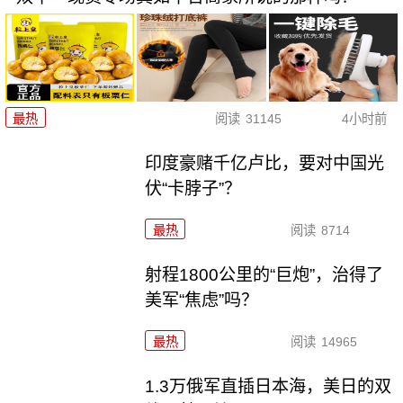
最热
阅读
31145
4小时前
印度豪赌千亿卢比，要对中国光
伏“卡脖子”？
最热
阅读
8714
射程1800公里的“巨炮”，治得了
美军“焦虑”吗？
最热
阅读
14965
1.3万俄军直插日本海，美日的双