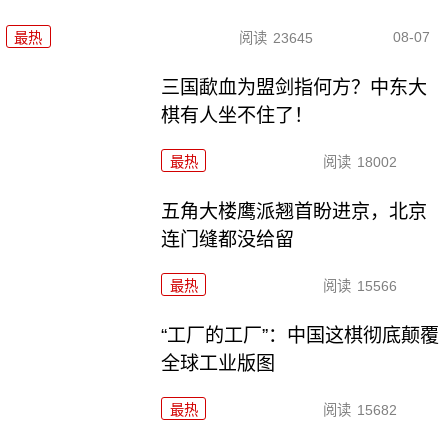
08-07
最热
阅读
23645
三国歃血为盟剑指何方？中东大
棋有人坐不住了！
最热
阅读
18002
五角大楼鹰派翘首盼进京，北京
连门缝都没给留
最热
阅读
15566
“工厂的工厂”：中国这棋彻底颠覆
全球工业版图
最热
阅读
15682