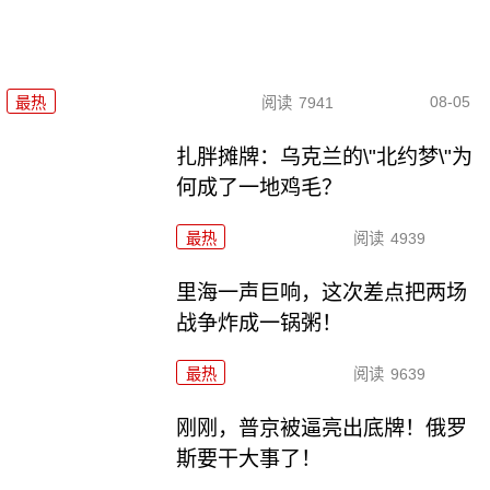
08-05
最热
阅读
7941
扎胖摊牌：乌克兰的\"北约梦\"为
何成了一地鸡毛？
最热
阅读
4939
里海一声巨响，这次差点把两场
战争炸成一锅粥！
最热
阅读
9639
刚刚，普京被逼亮出底牌！俄罗
斯要干大事了！