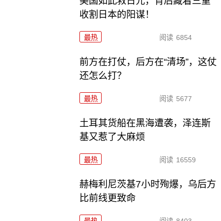
美国如此救日元，背后藏着三重
收割日本的阳谋！
最热
阅读
6854
前方在打仗，后方在“清场”，这仗
还怎么打？
最热
阅读
5677
土耳其货船在黑海遭袭，泽连斯
基又惹了大麻烦
最热
阅读
16559
赫梅利尼茨基7小时殉爆，乌后方
比前线更致命