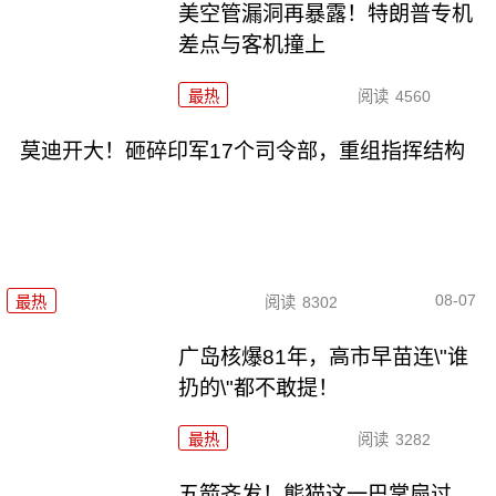
美空管漏洞再暴露！特朗普专机
差点与客机撞上
最热
阅读
4560
莫迪开大！砸碎印军17个司令部，重组指挥结构
08-07
最热
阅读
8302
广岛核爆81年，高市早苗连\"谁
扔的\"都不敢提！
最热
阅读
3282
五箭齐发！熊猫这一巴掌扇过