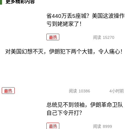
更多精彩内容
省440万丢5座城？美国这波操作
亏到姥姥家了！
最热
阅读
15270
对美国幻想不灭，伊朗犯下两个大错，令人痛心！
最热
阅读
10386
4小时前
总统见不到领袖，伊朗革命卫队
自己下令开打？
最热
阅读
8999