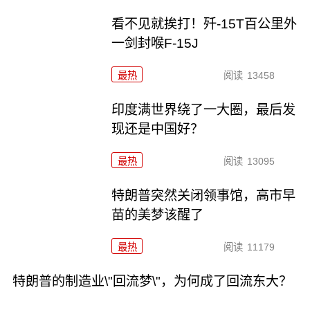
看不见就挨打！歼-15T百公里外
一剑封喉F-15J
最热
阅读
13458
印度满世界绕了一大圈，最后发
现还是中国好？
最热
阅读
13095
特朗普突然关闭领事馆，高市早
苗的美梦该醒了
最热
阅读
11179
特朗普的制造业\"回流梦\"，为何成了回流东大？