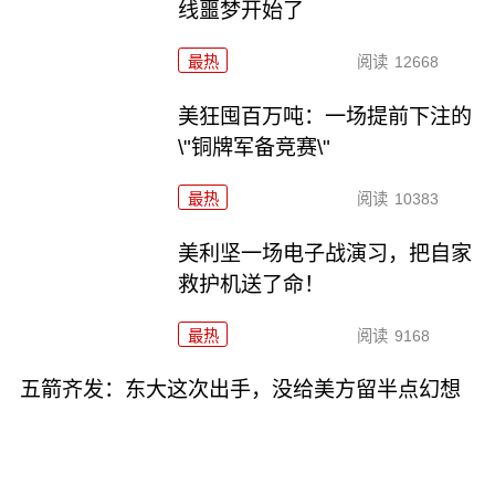
线噩梦开始了
最热
阅读
12668
美狂囤百万吨：一场提前下注的
\"铜牌军备竞赛\"
最热
阅读
10383
美利坚一场电子战演习，把自家
救护机送了命！
最热
阅读
9168
五箭齐发：东大这次出手，没给美方留半点幻想