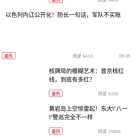
最热
阅读
8403
以色列内讧公开化！防长一句话，军队不买账
08-05
最热
阅读
6410
核牌局的模糊艺术：普京核红
线，到底有多红？
最热
阅读
5150
黄岩岛上空惊雷起！东大\"八一
\"警巡完全不一样
最热
阅读
15883