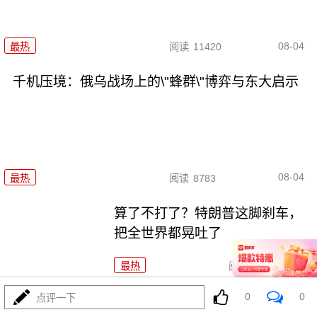
08-04
最热
阅读
11420
千机压境：俄乌战场上的\"蜂群\"博弈与东大启示
08-04
最热
阅读
8783
算了不打了？特朗普这脚刹车，
把全世界都晃吐了
最热
阅读
16089
0
0
点评一下
一张图让印度陷入死寂，五枚金牌背后的终极真相