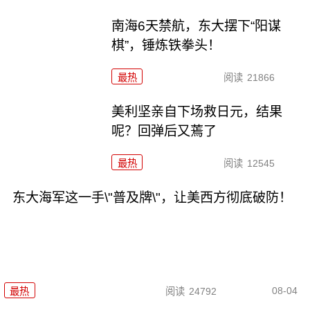
南海6天禁航，东大摆下“阳谋
棋”，锤炼铁拳头！
最热
阅读
21866
美利坚亲自下场救日元，结果
呢？回弹后又蔫了
最热
阅读
12545
东大海军这一手\"普及牌\"，让美西方彻底破防！
08-04
最热
阅读
24792