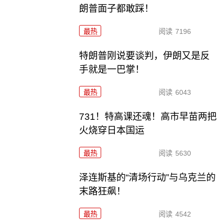
朗普面子都敢踩！
最热
阅读
7196
特朗普刚说要谈判，伊朗又是反
手就是一巴掌！
最热
阅读
6043
731！特高课还魂！高市早苗两把
火烧穿日本国运
最热
阅读
5630
泽连斯基的“清场行动”与乌克兰的
末路狂飙！
最热
阅读
4542