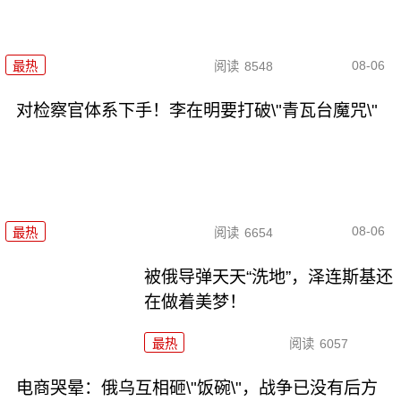
08-06
最热
阅读
8548
对检察官体系下手！李在明要打破\"青瓦台魔咒\"
08-06
最热
阅读
6654
被俄导弹天天“洗地”，泽连斯基还
在做着美梦！
最热
阅读
6057
电商哭晕：俄乌互相砸\"饭碗\"，战争已没有后方