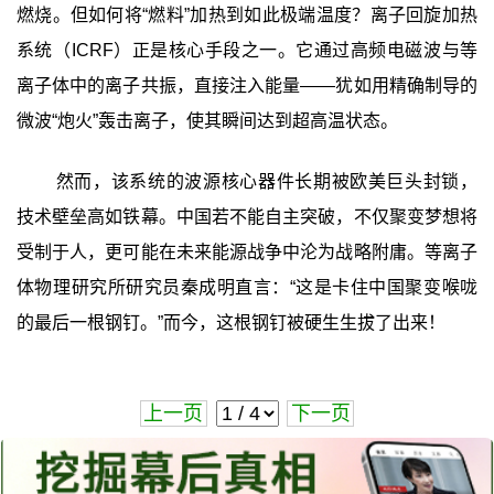
燃烧。但如何将“燃料”加热到如此极端温度？离子回旋加热
系统（ICRF）正是核心手段之一。它通过高频电磁波与等
离子体中的离子共振，直接注入能量——犹如用精确制导的
微波“炮火”轰击离子，使其瞬间达到超高温状态。
然而，该系统的波源核心器件长期被欧美巨头封锁，
技术壁垒高如铁幕。中国若不能自主突破，不仅聚变梦想将
受制于人，更可能在未来能源战争中沦为战略附庸。等离子
体物理研究所研究员秦成明直言：“这是卡住中国聚变喉咙
的最后一根钢钉。”而今，这根钢钉被硬生生拔了出来！
上一页
下一页