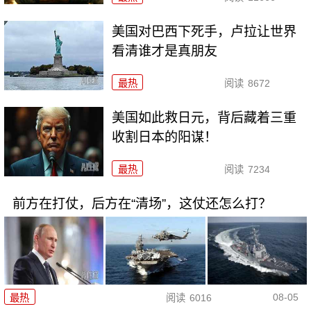
美国对巴西下死手，卢拉让世界
看清谁才是真朋友
最热
阅读
8672
美国如此救日元，背后藏着三重
收割日本的阳谋！
最热
阅读
7234
前方在打仗，后方在“清场”，这仗还怎么打？
08-05
最热
阅读
6016