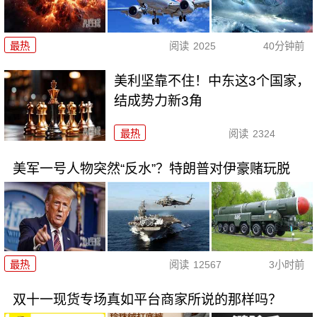
最热
阅读
2025
40分钟前
美利坚靠不住！中东这3个国家，
结成势力新3角
最热
阅读
2324
美军一号人物突然“反水”？特朗普对伊豪赌玩脱
最热
阅读
12567
3小时前
双十一现货专场真如平台商家所说的那样吗？