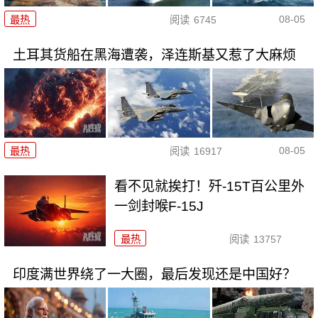
08-05
最热
阅读
6745
土耳其货船在黑海遭袭，泽连斯基又惹了大麻烦
08-05
最热
阅读
16917
看不见就挨打！歼-15T百公里外
一剑封喉F-15J
最热
阅读
13757
印度满世界绕了一大圈，最后发现还是中国好？