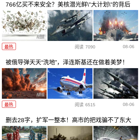
766亿买不来安全？美核潜光鲜\"大计划\"的背后
08-06
最热
阅读
7090
被俄导弹天天“洗地”，泽连斯基还在做着美梦！
08-06
最热
阅读
6515
删去28字，扩军一整本！高市的把戏骗不了东大