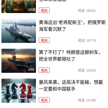
相关
阅读
18342
黄海这出“老将配新王”，把俄罗斯
海军看沉默了
相关
阅读
16778
算了不打了？特朗普这脚刹车，
把全世界都晃吐了
相关
阅读
16530
暴风来袭，这局决不能输，想赢
一定要和中国联手
相关
阅读
15788