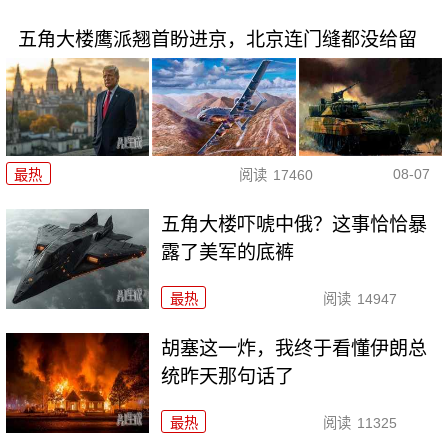
五角大楼鹰派翘首盼进京，北京连门缝都没给留
08-07
最热
阅读
17460
五角大楼吓唬中俄？这事恰恰暴
露了美军的底裤
最热
阅读
14947
胡塞这一炸，我终于看懂伊朗总
统昨天那句话了
最热
阅读
11325