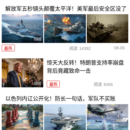
解放军五秒镜头颠覆太平洋！美军最后安全区没了
08-05
最热
阅读
14392
惊天大反转！特朗普支持率崩盘
背后竟藏致命一击
最热
阅读
8266
以色列内讧公开化！防长一句话，军队不买账