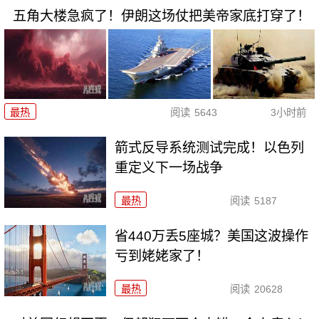
五角大楼急疯了！伊朗这场仗把美帝家底打穿了！
最热
阅读
5643
3小时前
箭式反导系统测试完成！以色列
重定义下一场战争
最热
阅读
5187
省440万丢5座城？美国这波操作
亏到姥姥家了！
最热
阅读
20628