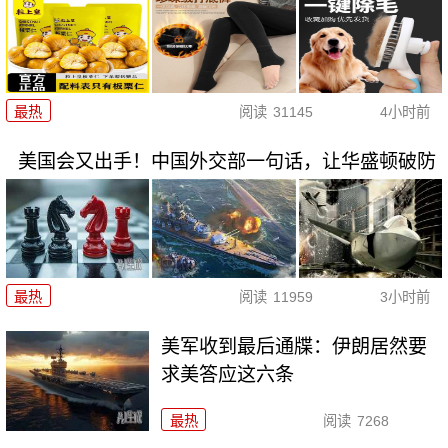
最热
阅读
31145
4小时前
美国会又出手！中国外交部一句话，让华盛顿破防
最热
阅读
11959
3小时前
美军收到最后通牒：伊朗居然要
求美答应这六条
最热
阅读
7268