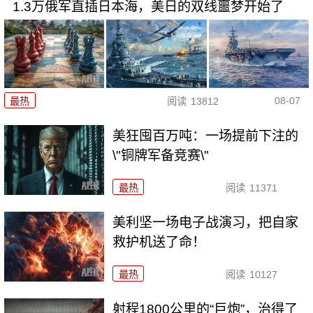
1.3万俄军直插日本海，美日的双线噩梦开始了
08-07
最热
阅读
13812
美狂囤百万吨：一场提前下注的
\"铜牌军备竞赛\"
最热
阅读
11371
美利坚一场电子战演习，把自家
救护机送了命！
最热
阅读
10127
射程1800公里的“巨炮”，治得了