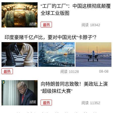
“工厂的工厂”：中国这棋彻底颠覆
全球工业版图
最热
阅读
18342
印度豪赌千亿卢比，要对中国光伏“卡脖子”？
08-08
最热
阅读
10128
向特朗普同志致敬！美政坛上演
“超级抹红大赛”
最热
阅读
11352