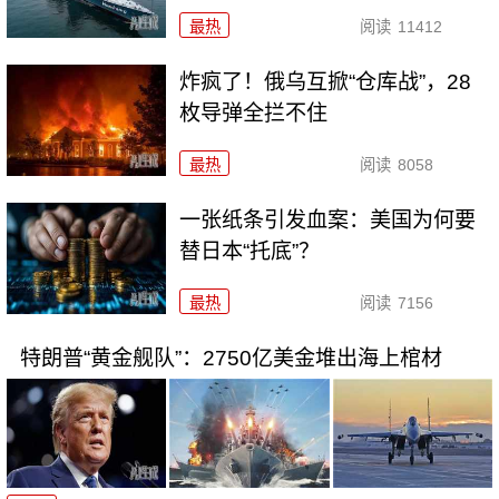
最热
阅读
11412
炸疯了！俄乌互掀“仓库战”，28
枚导弹全拦不住
最热
阅读
8058
一张纸条引发血案：美国为何要
替日本“托底”？
最热
阅读
7156
特朗普“黄金舰队”：2750亿美金堆出海上棺材