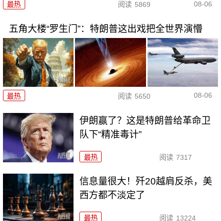
08-06
最热
阅读
5869
五角大楼“罗生门”：特朗普这出戏把全世界演懵
08-06
最热
阅读
5650
伊朗赢了？这是特朗普给革命卫
队下“精准毒计”
最热
阅读
7317
信息量很大！歼20越肩反杀，美
西方都不淡定了
最热
阅读
13224