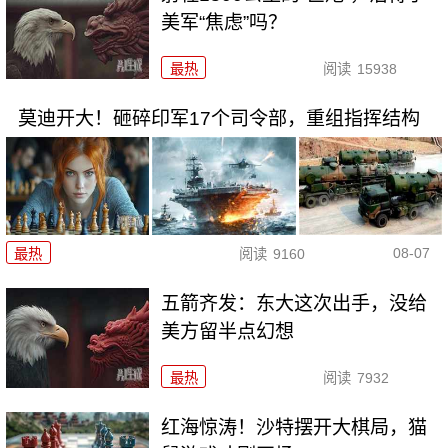
美军“焦虑”吗？
最热
阅读
15938
莫迪开大！砸碎印军17个司令部，重组指挥结构
08-07
最热
阅读
9160
五箭齐发：东大这次出手，没给
美方留半点幻想
最热
阅读
7932
红海惊涛！沙特摆开大棋局，猫