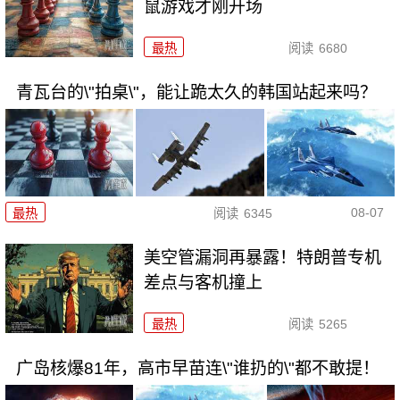
鼠游戏才刚开场
最热
阅读
6680
青瓦台的\"拍桌\"，能让跪太久的韩国站起来吗？
08-07
最热
阅读
6345
美空管漏洞再暴露！特朗普专机
差点与客机撞上
最热
阅读
5265
广岛核爆81年，高市早苗连\"谁扔的\"都不敢提！