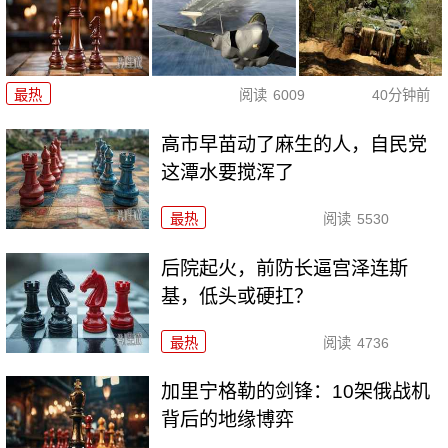
最热
阅读
6009
40分钟前
高市早苗动了麻生的人，自民党
这潭水要搅浑了
最热
阅读
5530
后院起火，前防长逼宫泽连斯
基，低头或硬扛？
最热
阅读
4736
加里宁格勒的剑锋：10架俄战机
背后的地缘博弈