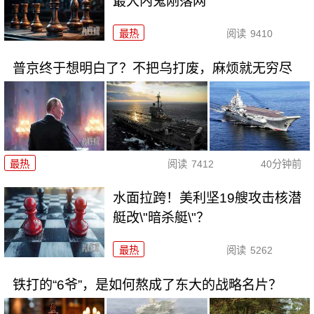
最大内鬼刚落网
最热
阅读
9410
普京终于想明白了？不把乌打废，麻烦就无穷尽
最热
阅读
7412
40分钟前
水面拉跨！美利坚19艘攻击核潜
艇改\"暗杀艇\"？
最热
阅读
5262
铁打的“6爷”，是如何熬成了东大的战略名片？