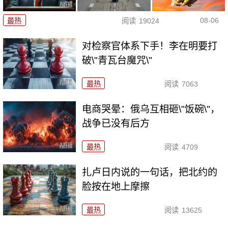
08-06
最热
阅读
19024
对检察官体系下手！李在明要打
破\"青瓦台魔咒\"
最热
阅读
7063
电商哭晕：俄乌互相砸\"饭碗\"，
战争已没有后方
最热
阅读
4709
扎卢日内说的一句话，把北约的
脸按在地上摩擦
最热
阅读
13625