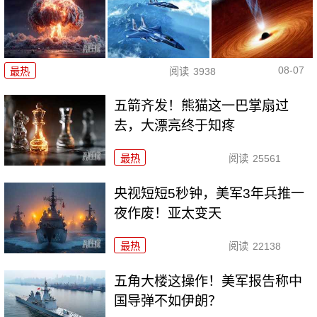
08-07
最热
阅读
3938
五箭齐发！熊猫这一巴掌扇过
去，大漂亮终于知疼
最热
阅读
25561
央视短短5秒钟，美军3年兵推一
夜作废！亚太变天
最热
阅读
22138
五角大楼这操作！美军报告称中
国导弹不如伊朗？