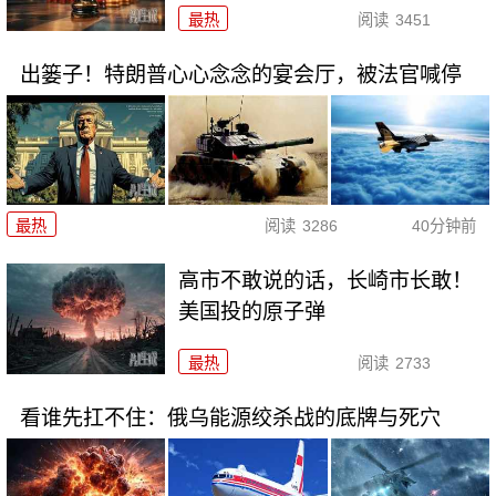
最热
阅读
3451
出篓子！特朗普心心念念的宴会厅，被法官喊停
最热
阅读
3286
40分钟前
高市不敢说的话，长崎市长敢！
美国投的原子弹
最热
阅读
2733
看谁先扛不住：俄乌能源绞杀战的底牌与死穴