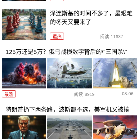
泽连斯基的时间不多了，最艰难
的冬天又要来了
最热
阅读
11637
125万还是5万？俄乌战损数字背后的\"三国杀\"
08-06
最热
阅读
8919
特朗普扔下两条路，波斯都不选，美军机又被揍