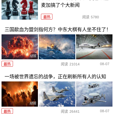
麦加搞了个大新闻
最热
阅读
5780
三国歃血为盟剑指何方？中东大棋有人坐不住了！
08-07
最热
阅读
21014
一场被世界遗忘的战争，正在刷新所有人的认知
08-07
最热
阅读
26441