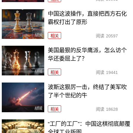
中国这波操作，直接把西方石化
霸权打出了原形
相关
阅读
20597
美国最狠的反华鹰派，怎么访个
华还委屈上了？
相关
阅读
19441
波斯这狠厉一击，终结了美军吹
了半个世纪的牛
相关
阅读
18628
“工厂的工厂”：中国这棋彻底颠覆
全球工业版图