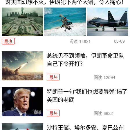
对美国幻想不灭，伊朗犯下两个大错，令人痛心！
08-09
最热
阅读
14931
总统见不到领袖，伊朗革命卫队
自己下令开打？
最热
阅读
12094
特朗普一句“我们也想要导弹”揭了
美国的老底
最热
阅读
6632
沙特王储、埃尔多安、夏巴兹在