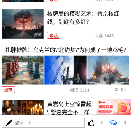
核牌局的模糊艺术：普京核红
线，到底有多红？
最热
阅读
5446
扎胖摊牌：乌克兰的\"北约梦\"为何成了一地鸡毛？
08-05
最热
阅读
5214
黄岩岛上空惊雷起！东大\"八一
\"警巡完全不一样
0
0
点评一下
最热
阅读
16180