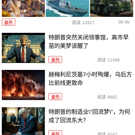
08-05
最热
阅读
13327
特朗普突然关闭领事馆，高市早
苗的美梦该醒了
最热
阅读
11499
赫梅利尼茨基7小时殉爆，乌后方
比前线更致命
最热
阅读
8662
特朗普的制造业\"回流梦\"，为何
成了回流东大？
最热
阅读
8167