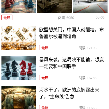
08-06
最热
阅读
6050
欧盟想关门，中国人就翻墙，布
鲁塞尔被逼到墙角
最热
阅读
17105
暴风来袭，这局决不能输，想赢
一定要和中国联手
最热
阅读
15788
河水干了，欧洲的底裤露出来
了，“生命线”告急
最热
阅读
11666