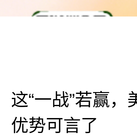
这“一战”若赢
优势可言了