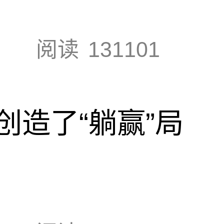
阅读
131101
创造了“躺赢”局