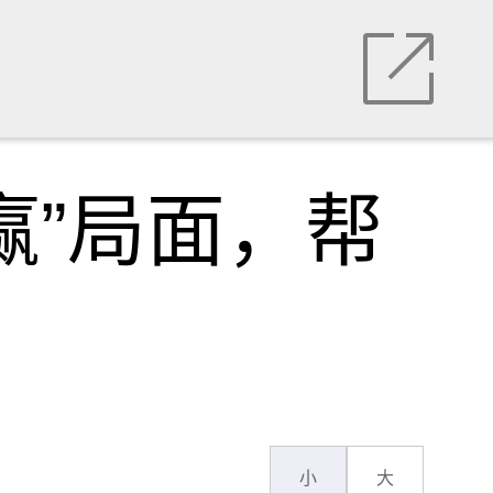
赢”局面，帮
小
大