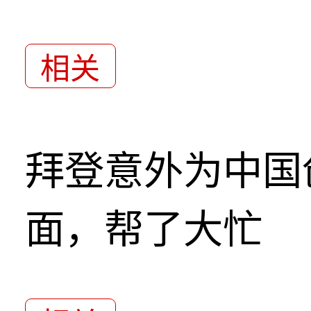
相关
拜登意外为中国
面，帮了大忙