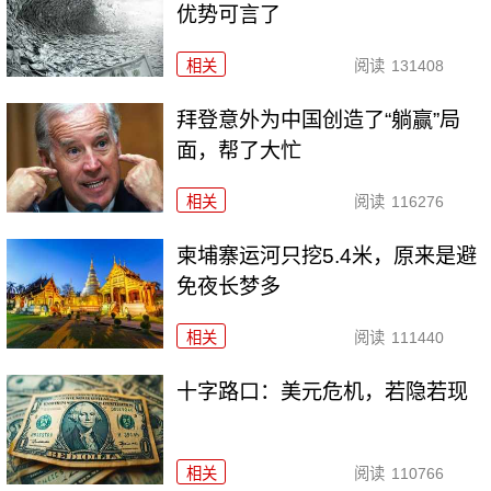
优势可言了
相关
阅读
131408
拜登意外为中国创造了“躺赢”局
面，帮了大忙
相关
阅读
116276
柬埔寨运河只挖5.4米，原来是避
免夜长梦多
相关
阅读
111440
十字路口：美元危机，若隐若现
相关
阅读
110766