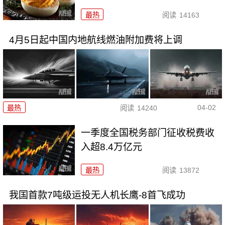
最热
阅读
14163
4月5日起中国内地航线燃油附加费将上调
04-02
最热
阅读
14240
一季度全国税务部门征收税费收
入超8.4万亿元
最热
阅读
13872
我国首款7吨级运投无人机长鹰-8首飞成功