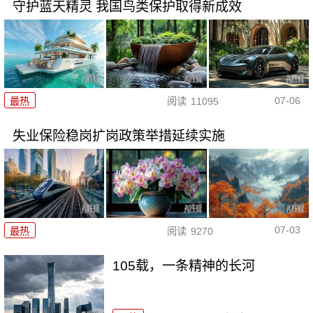
守护蓝天精灵 我国鸟类保护取得新成效
07-06
最热
阅读
11095
失业保险稳岗扩岗政策举措延续实施
07-03
最热
阅读
9270
105载，一条精神的长河