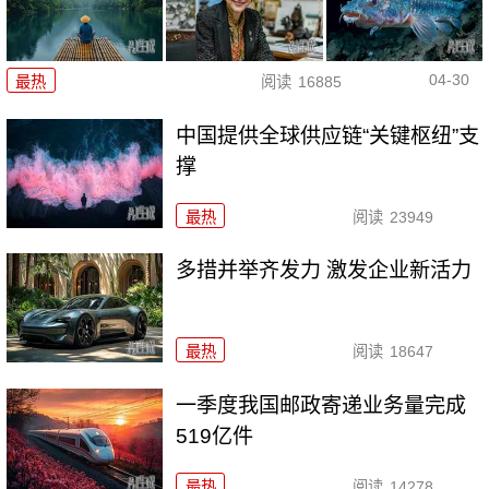
04-30
最热
阅读
16885
中国提供全球供应链“关键枢纽”支
撑
最热
阅读
23949
多措并举齐发力 激发企业新活力
最热
阅读
18647
一季度我国邮政寄递业务量完成
519亿件
最热
阅读
14278