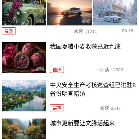
06-18
最热
阅读
11211
我国夏粮小麦收获已近九成
最热
阅读
12303
中央安全生产考核巡查组已进驻8
省份明查暗访
最热
阅读
9347
城市更新要让文脉活起来