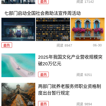
最热
阅读
17142
七部门启动全国社会救助法宣传周活动
06-30
最热
阅读
8947
2025年我国文化产业营收规模突
破20万亿元
最热
阅读
9251
两部门就养老服务师职业资格制
度出台暂行规定
最热
阅读
9894