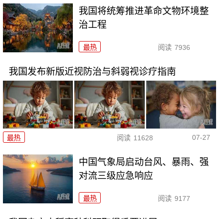
我国将统筹推进革命文物环境整
治工程
最热
阅读
7936
我国发布新版近视防治与斜弱视诊疗指南
07-27
最热
阅读
11628
中国气象局启动台风、暴雨、强
对流三级应急响应
最热
阅读
9177