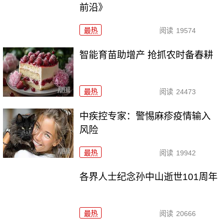
前沿》
最热
阅读
19574
智能育苗助增产 抢抓农时备春耕
最热
阅读
24473
中疾控专家：警惕麻疹疫情输入
风险
最热
阅读
19942
各界人士纪念孙中山逝世101周年
最热
阅读
20666