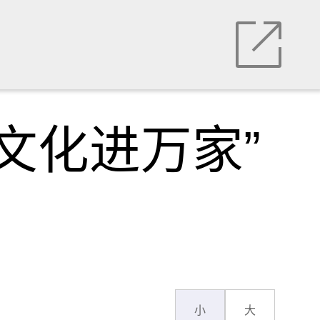
文化进万家”
小
大