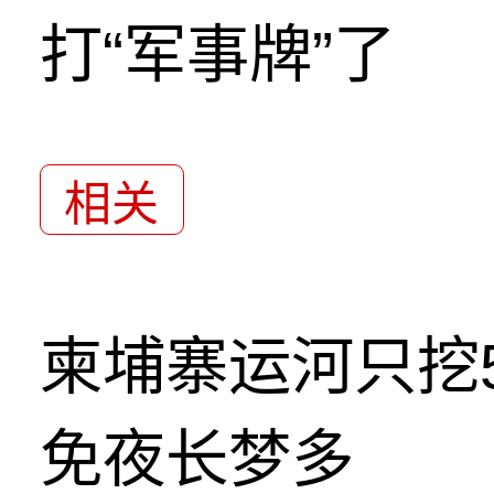
打“军事牌”了
相关
柬埔寨运河只挖5
免夜长梦多