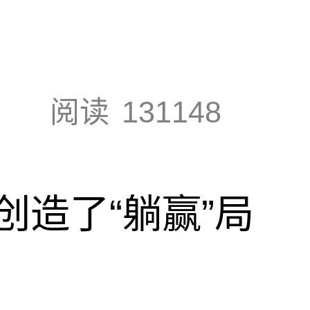
阅读
131148
创造了“躺赢”局