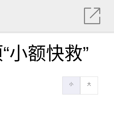
“小额快救”
小
大