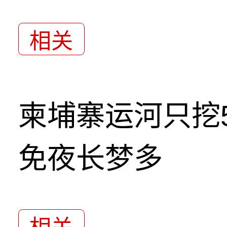
相关
柬埔寨运河只挖5
免夜长梦多