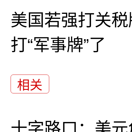
美国若强打关税
打“军事牌”了
相关
十字路口：美元