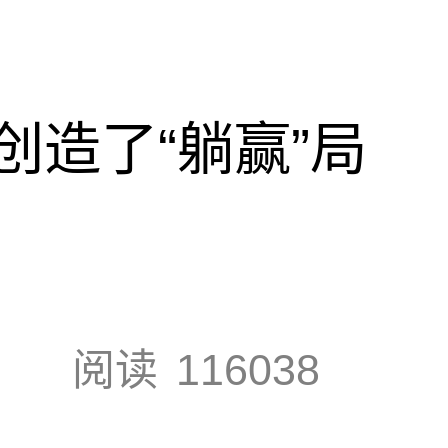
创造了“躺赢”局
阅读
116038