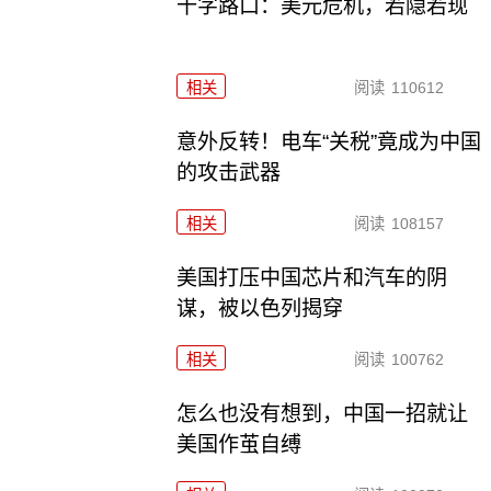
十字路口：美元危机，若隐若现
相关
阅读
110612
意外反转！电车“关税”竟成为中国
的攻击武器
相关
阅读
108157
美国打压中国芯片和汽车的阴
谋，被以色列揭穿
相关
阅读
100762
怎么也没有想到，中国一招就让
美国作茧自缚