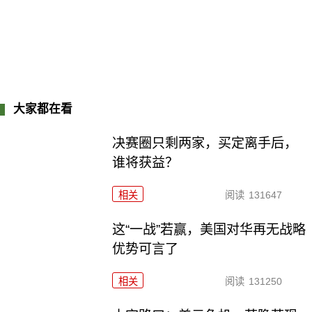
大家都在看
决赛圈只剩两家，买定离手后，
谁将获益？
相关
阅读
131647
这“一战”若赢，美国对华再无战略
优势可言了
相关
阅读
131250