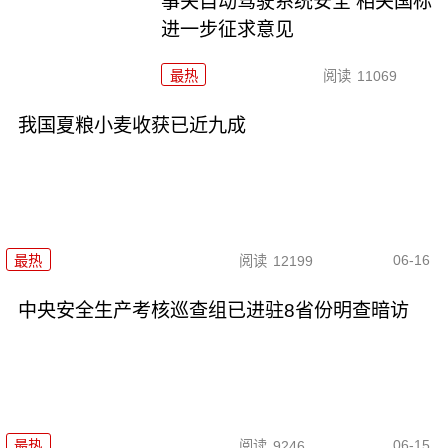
事关自动驾驶系统安全 相关国标
进一步征求意见
最热
阅读
11069
我国夏粮小麦收获已近九成
06-16
最热
阅读
12199
中央安全生产考核巡查组已进驻8省份明查暗访
06-15
最热
阅读
9246