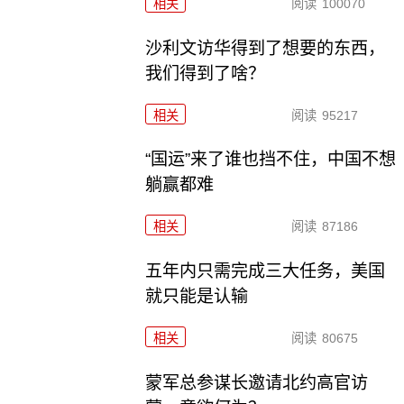
相关
阅读
100070
沙利文访华得到了想要的东西，
我们得到了啥？
相关
阅读
95217
“国运”来了谁也挡不住，中国不想
躺赢都难
相关
阅读
87186
五年内只需完成三大任务，美国
就只能是认输
相关
阅读
80675
​蒙军总参谋长邀请北约高官访