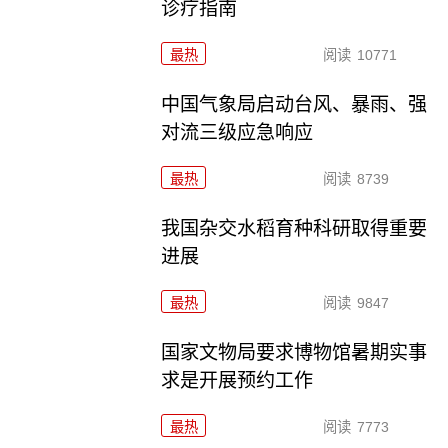
诊疗指南
最热
阅读
10771
中国气象局启动台风、暴雨、强
对流三级应急响应
最热
阅读
8739
我国杂交水稻育种科研取得重要
进展
最热
阅读
9847
国家文物局要求博物馆暑期实事
求是开展预约工作
最热
阅读
7773