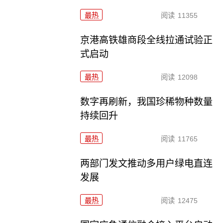
最热
阅读
11355
京港高铁雄商段全线拉通试验正
式启动
最热
阅读
12098
数字再刷新，我国珍稀物种数量
持续回升
最热
阅读
11765
两部门发文推动多用户绿电直连
发展
最热
阅读
12475