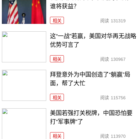
谁将获益？
相关
阅读
131319
这“一战”若赢，美国对华再无战略
优势可言了
相关
阅读
130967
拜登意外为中国创造了“躺赢”局
面，帮了大忙
相关
阅读
115756
美国若强打关税牌，中国恐怕要
打“军事牌”了
相关
阅读
113970