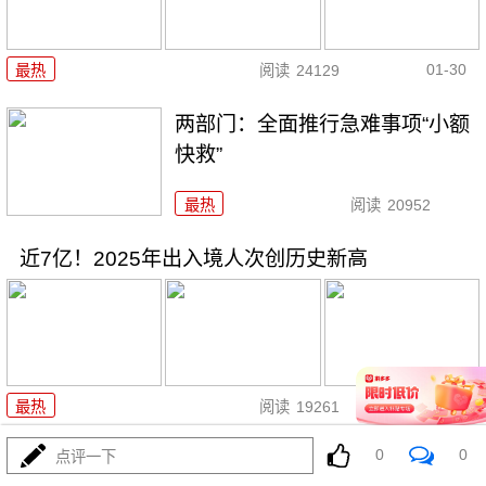
01-30
最热
阅读
24129
两部门：全面推行急难事项“小额
快救”
最热
阅读
20952
近7亿！2025年出入境人次创历史新高
01-28
最热
阅读
19261
0
0
点评一下
过完春节过春糖 开局最红是成都