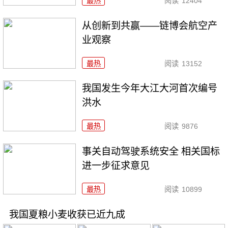
最热
阅读
12404
从创新到共赢——链博会航空产
业观察
最热
阅读
13152
我国发生今年大江大河首次编号
洪水
最热
阅读
9876
事关自动驾驶系统安全 相关国标
进一步征求意见
最热
阅读
10899
我国夏粮小麦收获已近九成