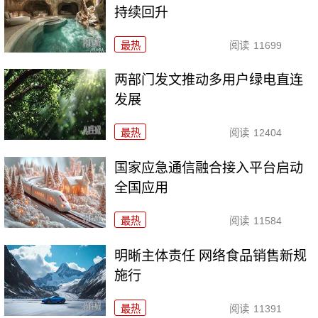
持续回升
最热
阅读
11699
两部门发文推动多用户绿电直连
发展
最热
阅读
12404
国家应急通信融合接入平台启动
全国应用
最热
阅读
11584
明晰主体责任 网络食品销售新规
施行
最热
阅读
11391