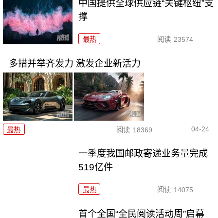
中国提供全球供应链“关键枢纽”支
撑
最热
阅读
23574
多措并举齐发力 激发企业新活力
04-24
最热
阅读
18369
一季度我国邮政寄递业务量完成
519亿件
最热
阅读
14075
首个全国“全民阅读活动周”启幕