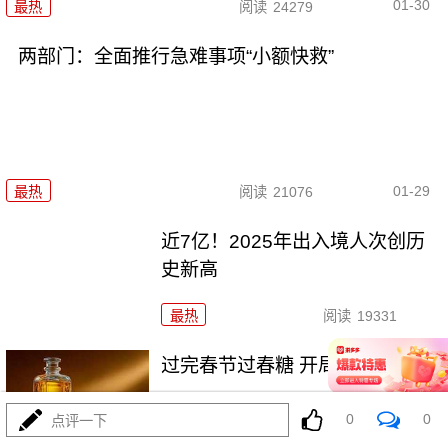
01-30
最热
阅读
24279
两部门：全面推行急难事项“小额快救”
01-29
最热
阅读
21076
近7亿！2025年出入境人次创历
史新高
最热
阅读
19331
过完春节过春糖 开局最红是成都
0
0
点评一下
最热
阅读
23860