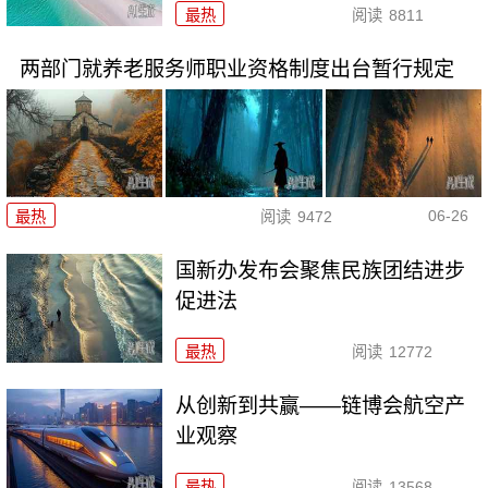
最热
阅读
8811
两部门就养老服务师职业资格制度出台暂行规定
06-26
最热
阅读
9472
国新办发布会聚焦民族团结进步
促进法
最热
阅读
12772
从创新到共赢——链博会航空产
业观察
最热
阅读
13568