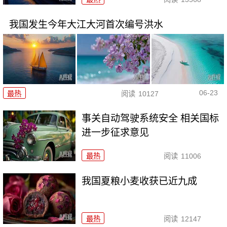
我国发生今年大江大河首次编号洪水
06-23
最热
阅读
10127
事关自动驾驶系统安全 相关国标
进一步征求意见
最热
阅读
11006
我国夏粮小麦收获已近九成
最热
阅读
12147