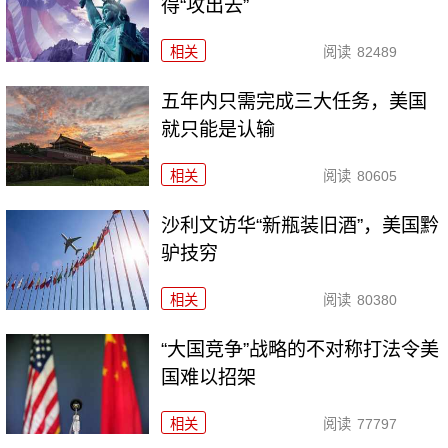
得“攻出去”
相关
阅读
82489
五年内只需完成三大任务，美国
就只能是认输
相关
阅读
80605
沙利文访华“新瓶装旧酒”，美国黔
驴技穷
相关
阅读
80380
“大国竞争”战略的不对称打法令美
国难以招架
相关
阅读
77797