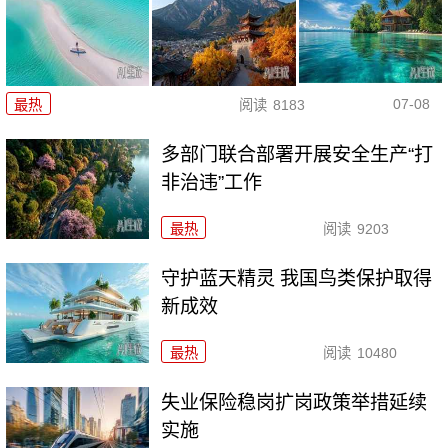
07-08
最热
阅读
8183
多部门联合部署开展安全生产“打
非治违”工作
最热
阅读
9203
守护蓝天精灵 我国鸟类保护取得
新成效
最热
阅读
10480
失业保险稳岗扩岗政策举措延续
实施