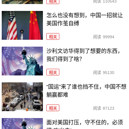
相关
阅读
110543
怎么也没有想到，中国一招就让
美国作茧自缚
相关
阅读
99994
沙利文访华得到了想要的东西，
我们得到了啥？
相关
阅读
95130
“国运”来了谁也挡不住，中国不想
躺赢都难
相关
阅读
87123
面对美国打压，守不住的，必须