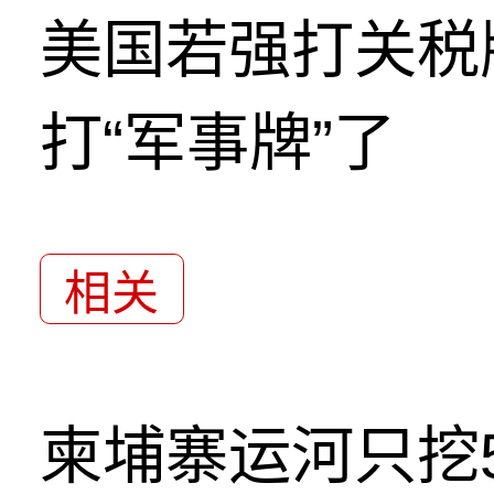
美国若强打关税
打“军事牌”了
相关
柬埔寨运河只挖5