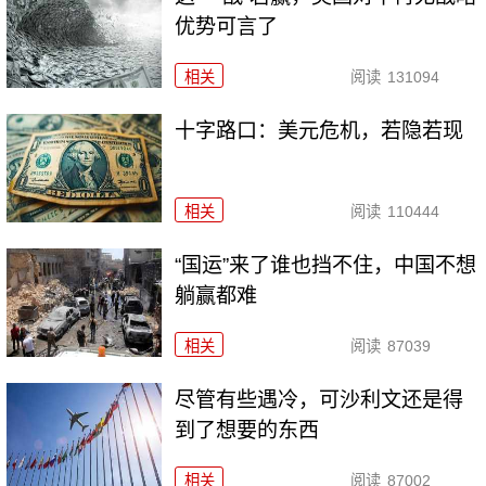
优势可言了
相关
阅读
131094
十字路口：美元危机，若隐若现
相关
阅读
110444
“国运”来了谁也挡不住，中国不想
躺赢都难
相关
阅读
87039
尽管有些遇冷，可沙利文还是得
到了想要的东西
相关
阅读
87002