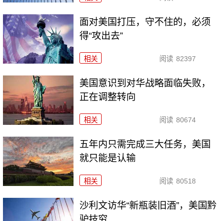
面对美国打压，守不住的，必须
得“攻出去”
相关
阅读
82397
美国意识到对华战略面临失败，
正在调整转向
相关
阅读
80674
五年内只需完成三大任务，美国
就只能是认输
相关
阅读
80518
沙利文访华“新瓶装旧酒”，美国黔
驴技穷