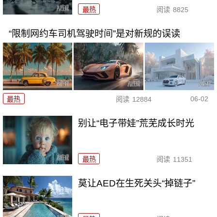
最热
阅读
8825
“限制网约车司机驾驶时间”是对新规的误读
06-02
最热
阅读
12884
别让“电子带娃”荒芜成长时光
最热
阅读
11351
莫让AED在生死关头“掉链子”