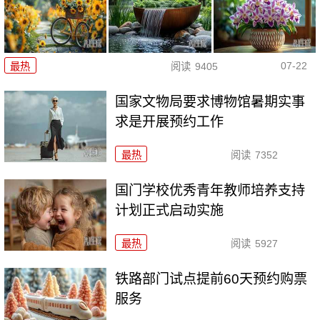
07-22
最热
阅读
9405
国家文物局要求博物馆暑期实事
求是开展预约工作
最热
阅读
7352
国门学校优秀青年教师培养支持
计划正式启动实施
最热
阅读
5927
铁路部门试点提前60天预约购票
服务