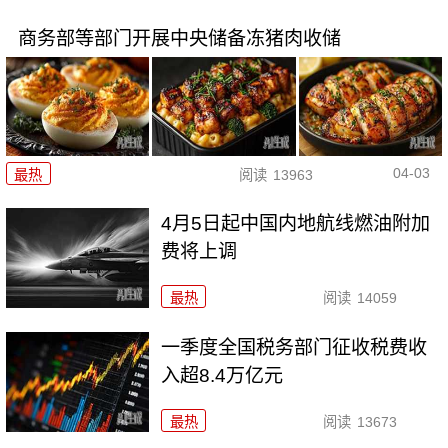
商务部等部门开展中央储备冻猪肉收储
04-03
最热
阅读
13963
4月5日起中国内地航线燃油附加
费将上调
最热
阅读
14059
一季度全国税务部门征收税费收
入超8.4万亿元
最热
阅读
13673