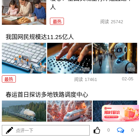
人
最热
阅读
25742
我国网民规模达11.25亿人
02-05
最热
阅读
17461
春运首日探访多地铁路调度中心
0
0
点评一下
02-03
最热
阅读
30242