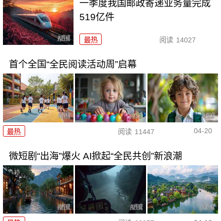
一季度我国邮政寄递业务量完成
519亿件
最热
阅读
14027
首个全国“全民阅读活动周”启幕
04-20
最热
阅读
11447
微短剧“出海”爆火 AI掀起“全民共创”新浪潮