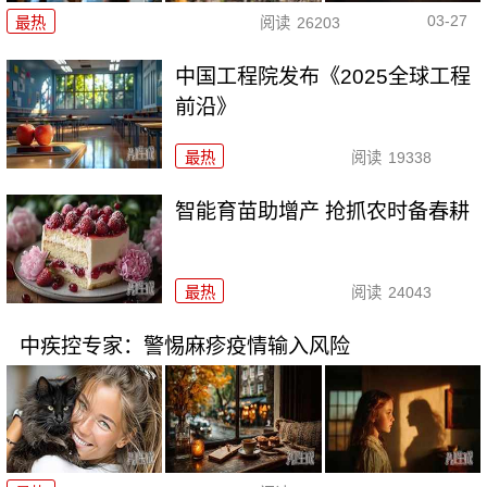
03-27
最热
阅读
26203
中国工程院发布《2025全球工程
前沿》
最热
阅读
19338
智能育苗助增产 抢抓农时备春耕
最热
阅读
24043
中疾控专家：警惕麻疹疫情输入风险