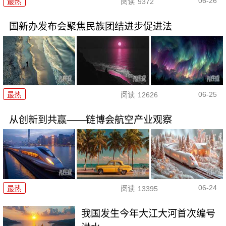
06-26
最热
阅读
9372
国新办发布会聚焦民族团结进步促进法
06-25
最热
阅读
12626
从创新到共赢——链博会航空产业观察
06-24
最热
阅读
13395
我国发生今年大江大河首次编号