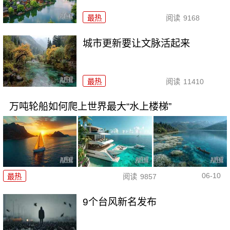
最热
阅读
9168
城市更新要让文脉活起来
最热
阅读
11410
万吨轮船如何爬上世界最大“水上楼梯”
06-10
最热
阅读
9857
9个台风新名发布