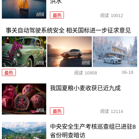
洪水
最热
阅读
10012
事关自动驾驶系统安全 相关国标进一步征求意见
06-18
最热
阅读
10958
我国夏粮小麦收获已近九成
最热
阅读
12114
中央安全生产考核巡查组已进驻8
省份明查暗访