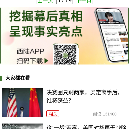
上一页
下一页
大家都在看
决赛圈只剩两家，买定离手后，
谁将获益？
相关
阅读
131460
这“一战”若赢，美国对华再无战略