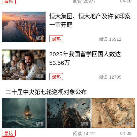
04-16
最热
阅读
20977
恒大集团、恒大地产及许家印案
一审开庭
最热
阅读
15912
2025年我国留学回国人数达
53.56万
最热
阅读
12705
二十届中央第七轮巡视对象公布
04-09
最热
阅读
14272