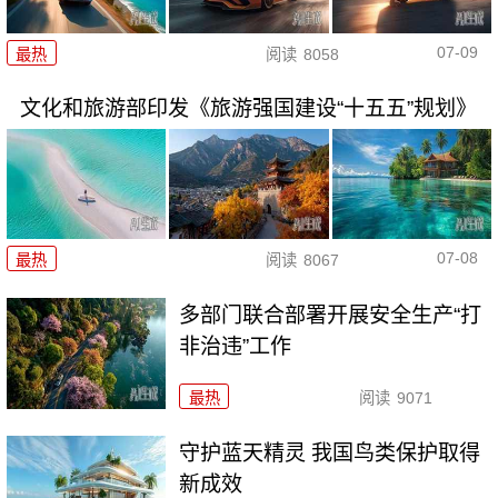
07-09
最热
阅读
8058
文化和旅游部印发《旅游强国建设“十五五”规划》
07-08
最热
阅读
8067
多部门联合部署开展安全生产“打
非治违”工作
最热
阅读
9071
守护蓝天精灵 我国鸟类保护取得
新成效