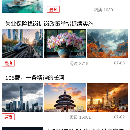
最热
阅读
10301
失业保险稳岗扩岗政策举措延续实施
07-03
最热
阅读
8719
105载，一条精神的长河
07-02
最热
阅读
16061