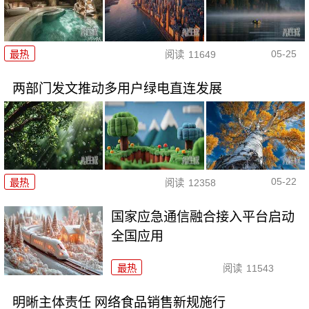
05-25
最热
阅读
11649
两部门发文推动多用户绿电直连发展
05-22
最热
阅读
12358
国家应急通信融合接入平台启动
全国应用
最热
阅读
11543
明晰主体责任 网络食品销售新规施行