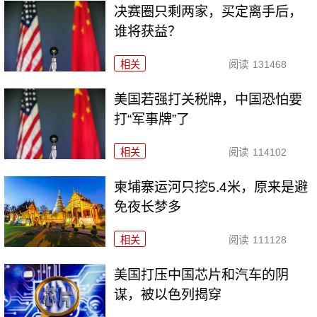
决赛圈只剩两家，买定离手后，
谁将获益？
相关
阅读
131468
美国若强打关税牌，中国恐怕要
打“军事牌”了
相关
阅读
114102
柬埔寨运河只挖5.4米，原来是避
免夜长梦多
相关
阅读
111128
美国打压中国芯片和汽车的阴
谋，被以色列揭穿