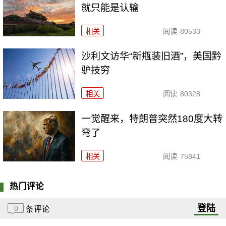
就只能是认输
相关
阅读
80533
沙利文访华“新瓶装旧酒”，美国黔
驴技穷
相关
阅读
80328
一觉醒来，特朗普突然180度大转
弯了
相关
阅读
75841
热门评论
登陆
0
条评论