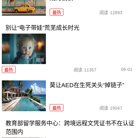
最热
阅读
12893
别让“电子带娃”荒芜成长时光
06-01
最热
阅读
11357
莫让AED在生死关头“掉链子”
最热
阅读
19047
教育部留学服务中心：跨境远程文凭证书不在认证
范围内