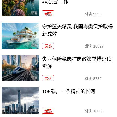
非治违”工作
最热
阅读
9093
守护蓝天精灵 我国鸟类保护取得
新成效
最热
阅读
10327
失业保险稳岗扩岗政策举措延续
实施
最热
阅读
8732
105载，一条精神的长河
最热
阅读
16085