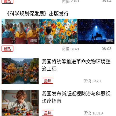
08-04
最热
阅读
2343
《科学规划促发展》出版发行
08-03
最热
阅读
3149
我国将统筹推进革命文物环境整
治工程
最热
阅读
6420
我国发布新版近视防治与斜弱视
诊疗指南
最热
阅读
10019