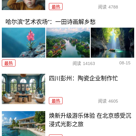
最热
阅读
4788
哈尔滨“艺术农场”：一田诗画解乡愁
08-15
最热
阅读
14163
四川彭州：陶瓷企业制作忙
最热
阅读
4605
焕新升级游乐体验 在北京感受沉
浸式光影之旅