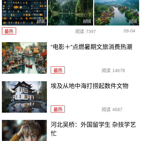
09-04
最热
阅读
7397
“电影＋”点燃暑期文旅消费热潮
最热
阅读
14678
埃及从地中海打捞起数件文物
最热
阅读
4587
河北吴桥：外国留学生 杂技学艺
忙