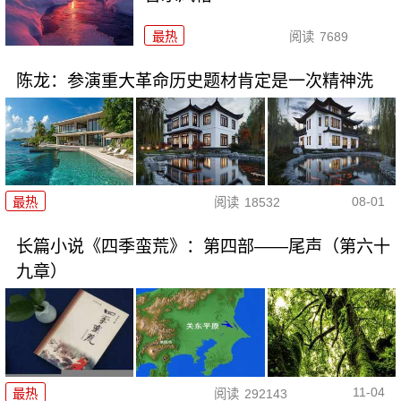
最热
阅读
7689
陈龙：参演重大革命历史题材肯定是一次精神洗
08-01
最热
阅读
18532
长篇小说《四季蛮荒》：第四部——尾声（第六十
九章）
11-04
最热
阅读
292143