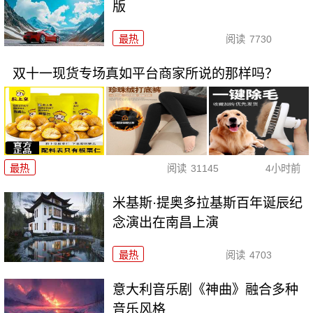
版
最热
阅读
7730
双十一现货专场真如平台商家所说的那样吗？
最热
阅读
31145
4小时前
米基斯·提奥多拉基斯百年诞辰纪
念演出在南昌上演
最热
阅读
4703
意大利音乐剧《神曲》融合多种
音乐风格