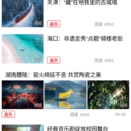
天津：“藏”在地铁里的古城墙
最热
阅读
4010
海口：非遗走秀“点靓”骑楼老街
最热
阅读
4002
湖南醴陵：窑火绵延不息 共赏陶瓷之美
09-30
最热
阅读
4163
经典音乐剧绽放校园舞台