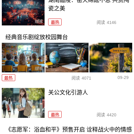
湖南醴陵：窑火绵延不息 共赏陶
瓷之美
最热
阅读
4146
经典音乐剧绽放校园舞台
09-29
最热
阅读
4071
关公文化引游人
最热
阅读
4420
《志愿军：浴血和平》预售开启 诠释战火中的情感