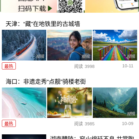
天津：“藏”在地铁里的古城墙
10-11
最热
阅读
3998
海口：非遗走秀“点靓”骑楼老街
10-09
最热
阅读
3985