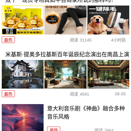
双十一现货专场真如平台商家所说的那样吗？
最热
阅读
31145
4小时前
米基斯·提奥多拉基斯百年诞辰纪念演出在南昌上演
08-05
最热
阅读
4691
意大利音乐剧《神曲》融合多种
音乐风格
最热
阅读
7664