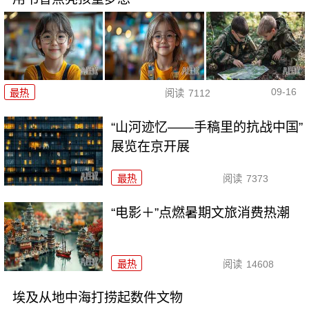
09-16
最热
阅读
7112
“山河迹忆——手稿里的抗战中国”
展览在京开展
最热
阅读
7373
“电影＋”点燃暑期文旅消费热潮
最热
阅读
14608
埃及从地中海打捞起数件文物