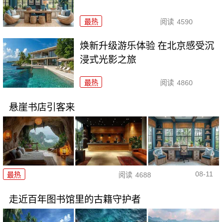
最热
阅读
4590
焕新升级游乐体验 在北京感受沉
浸式光影之旅
最热
阅读
4860
悬崖书店引客来
08-11
最热
阅读
4688
走近百年图书馆里的古籍守护者