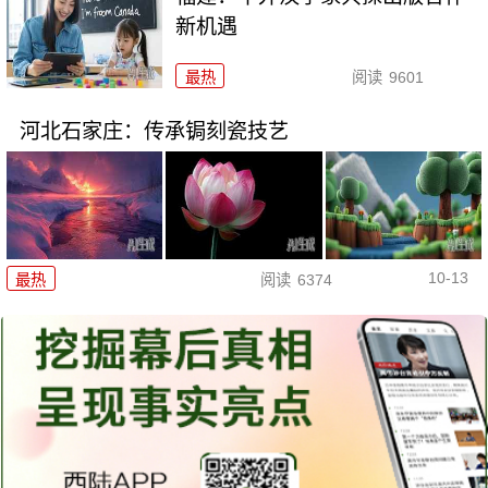
新机遇
最热
阅读
9601
河北石家庄：传承锔刻瓷技艺
10-13
最热
阅读
6374