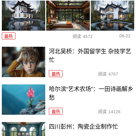
08-22
最热
阅读
4572
河北吴桥：外国留学生 杂技学艺
忙
最热
阅读
4767
哈尔滨“艺术农场”：一田诗画解乡
愁
最热
阅读
14126
四川彭州：陶瓷企业制作忙