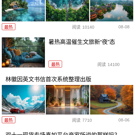
08-08
最热
阅读
10140
暑热高温催生文旅新“夜”态
最热
阅读
14100
林徽因英文书信首次系统整理出版
08-06
最热
阅读
7710