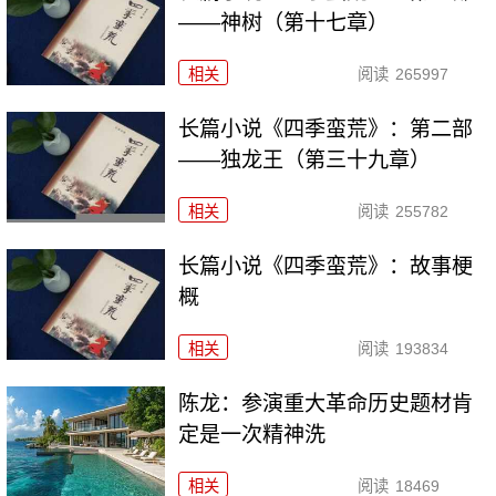
——神树（第十七章）
相关
阅读
265997
长篇小说《四季蛮荒》：第二部
——独龙王（第三十九章）
相关
阅读
255782
长篇小说《四季蛮荒》：故事梗
概
相关
阅读
193834
陈龙：参演重大革命历史题材肯
定是一次精神洗
相关
阅读
18469