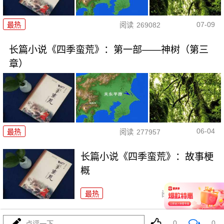
07-09
最热
阅读
269082
长篇小说《四季蛮荒》：第一部——神树（第三
章）
06-04
最热
阅读
277957
长篇小说《四季蛮荒》：故事梗
概
最热
阅读
193834
0
0