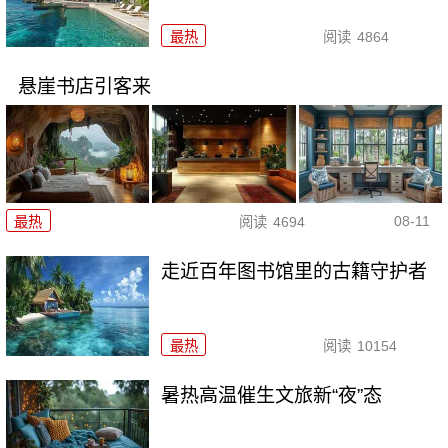
最热
阅读
4864
悬崖书店引客来
08-11
最热
阅读
4694
走近百年图书馆里的古籍守护者
最热
阅读
10154
暑热高温催生文旅新“夜”态