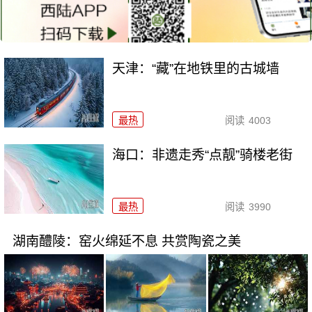
天津：“藏”在地铁里的古城墙
最热
阅读
4003
海口：非遗走秀“点靓”骑楼老街
最热
阅读
3990
湖南醴陵：窑火绵延不息 共赏陶瓷之美