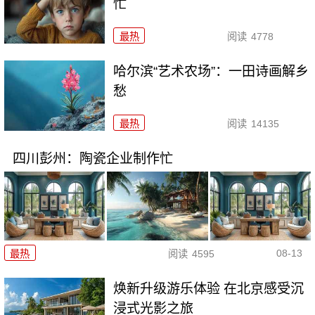
忙
最热
阅读
4778
哈尔滨“艺术农场”：一田诗画解乡
愁
最热
阅读
14135
四川彭州：陶瓷企业制作忙
08-13
最热
阅读
4595
焕新升级游乐体验 在北京感受沉
浸式光影之旅