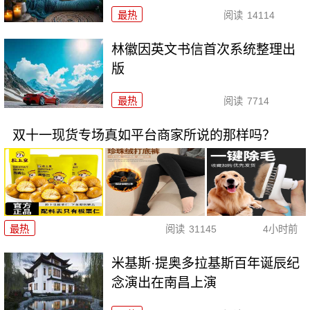
最热
阅读
14114
林徽因英文书信首次系统整理出
版
最热
阅读
7714
双十一现货专场真如平台商家所说的那样吗？
最热
阅读
31145
4小时前
米基斯·提奥多拉基斯百年诞辰纪
念演出在南昌上演