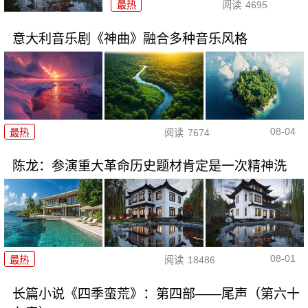
最热
阅读
4695
意大利音乐剧《神曲》融合多种音乐风格
08-04
最热
阅读
7674
陈龙：参演重大革命历史题材肯定是一次精神洗
08-01
最热
阅读
18486
长篇小说《四季蛮荒》：第四部——尾声（第六十