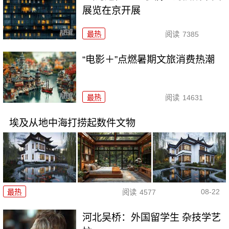
展览在京开展
最热
阅读
7385
“电影＋”点燃暑期文旅消费热潮
最热
阅读
14631
埃及从地中海打捞起数件文物
08-22
最热
阅读
4577
河北吴桥：外国留学生 杂技学艺