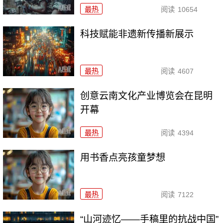
最热
阅读
10654
科技赋能非遗新传播新展示
最热
阅读
4607
创意云南文化产业博览会在昆明
开幕
最热
阅读
4394
用书香点亮孩童梦想
最热
阅读
7122
“山河迹忆——手稿里的抗战中国”