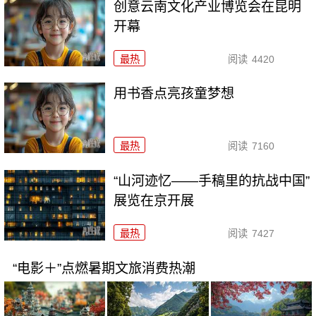
创意云南文化产业博览会在昆明
开幕
最热
阅读
4420
用书香点亮孩童梦想
最热
阅读
7160
“山河迹忆——手稿里的抗战中国”
展览在京开展
最热
阅读
7427
“电影＋”点燃暑期文旅消费热潮