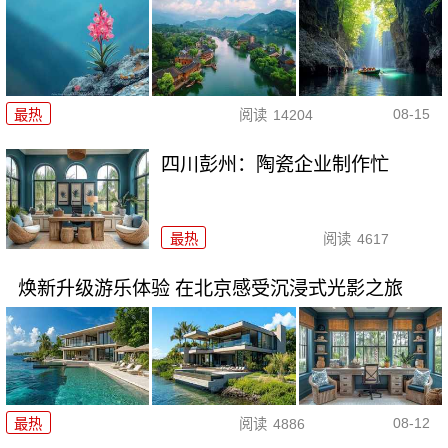
08-15
最热
阅读
14204
四川彭州：陶瓷企业制作忙
最热
阅读
4617
焕新升级游乐体验 在北京感受沉浸式光影之旅
08-12
最热
阅读
4886