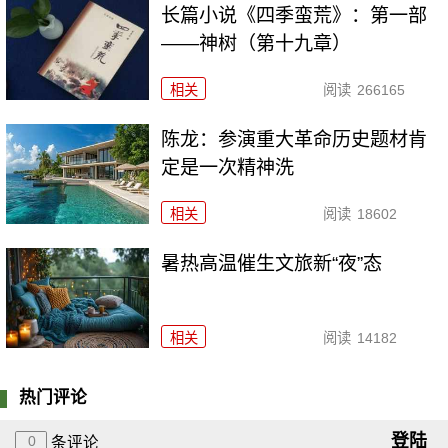
长篇小说《四季蛮荒》：第一部
——神树（第十九章）
相关
阅读
266165
陈龙：参演重大革命历史题材肯
定是一次精神洗
相关
阅读
18602
暑热高温催生文旅新“夜”态
相关
阅读
14182
热门评论
登陆
0
条评论