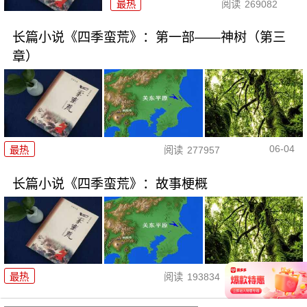
最热
阅读
269082
长篇小说《四季蛮荒》：第一部——神树（第三
章）
06-04
最热
阅读
277957
长篇小说《四季蛮荒》：故事梗概
05-31
最热
阅读
193834