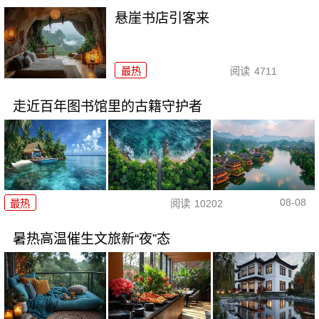
悬崖书店引客来
最热
阅读
4711
走近百年图书馆里的古籍守护者
08-08
最热
阅读
10202
暑热高温催生文旅新“夜”态