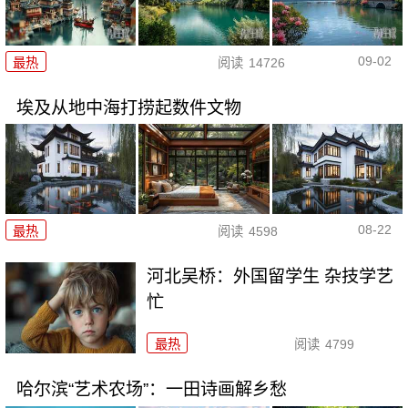
09-02
最热
阅读
14726
埃及从地中海打捞起数件文物
08-22
最热
阅读
4598
河北吴桥：外国留学生 杂技学艺
忙
最热
阅读
4799
哈尔滨“艺术农场”：一田诗画解乡愁