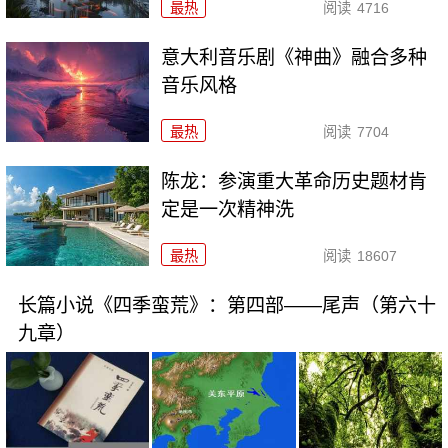
最热
阅读
4716
意大利音乐剧《神曲》融合多种
音乐风格
最热
阅读
7704
陈龙：参演重大革命历史题材肯
定是一次精神洗
最热
阅读
18607
长篇小说《四季蛮荒》：第四部——尾声（第六十
九章）