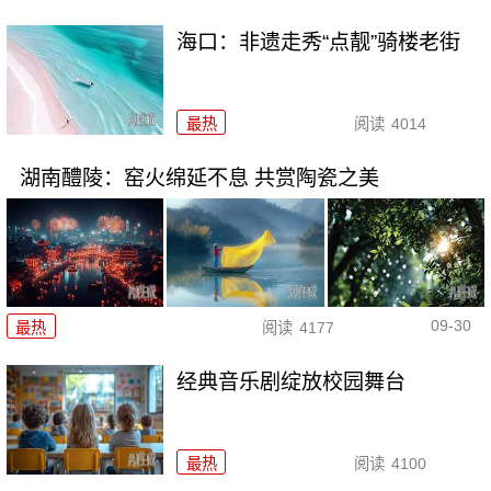
海口：非遗走秀“点靓”骑楼老街
最热
阅读
4014
湖南醴陵：窑火绵延不息 共赏陶瓷之美
09-30
最热
阅读
4177
经典音乐剧绽放校园舞台
最热
阅读
4100