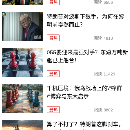
最热
阅读
6586
特朗普对波斯下狠手，为何在黎
明前戛然而止？
最热
阅读
4813
055要迎来最强对手？东瀛万吨新
驱已上船台！
最热
阅读
11429
千机压境：俄乌战场上的\"蜂群
\"博弈与东大启示
最热
阅读
8802
算了不打了？特朗普这脚刹车，