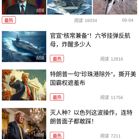
08-04
最热
阅读
16034
官宣“核常兼备”！六爷挂弹反航
母，炸醒多少人
最热
阅读
12816
特朗普一句“珍珠港除外”，撕开美
国霸权遮羞布
最热
阅读
11756
灭人种？以色列这波操作，连特
朗普面子都敢踩！
最热
阅读
7211