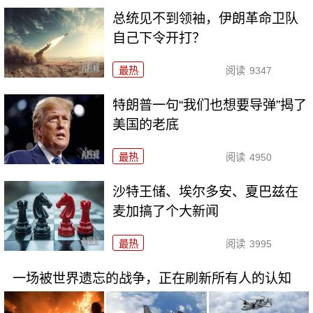
总统见不到领袖，伊朗革命卫队
自己下令开打？
最热
阅读
9347
特朗普一句“我们也想要导弹”揭了
美国的老底
最热
阅读
4950
沙特王储、埃尔多安、夏巴兹在
麦加搞了个大新闻
最热
阅读
3995
一场被世界遗忘的战争，正在刷新所有人的认知