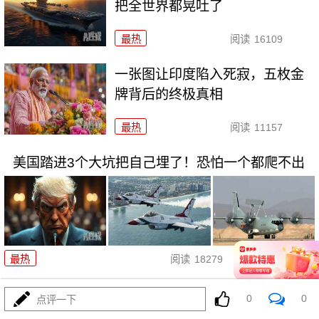
把全世界都晃吐了
最热
阅读
16109
一张图让印度陷入死寂，五枚金
牌背后的终极真相
最热
阅读
11157
美国踏进3个大坑把自己埋了！恐怕一个都爬不出
08-03
最热
阅读
18279
上将一封信捅破天！美军五艘驱
0
0
点评一下
逐舰要盖三口锅！