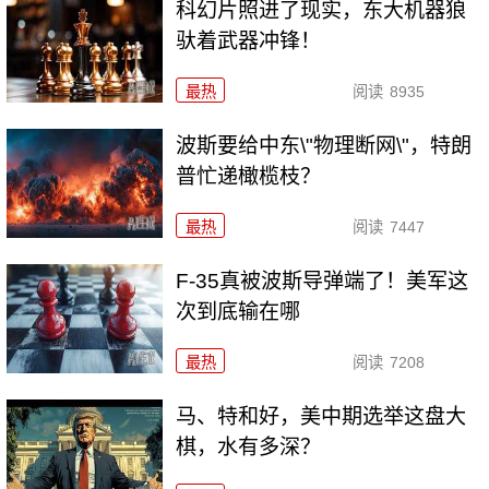
科幻片照进了现实，东大机器狼
驮着武器冲锋！
最热
阅读
8935
波斯要给中东\"物理断网\"，特朗
普忙递橄榄枝？
最热
阅读
7447
F-35真被波斯导弹端了！美军这
次到底输在哪
最热
阅读
7208
马、特和好，美中期选举这盘大
棋，水有多深？