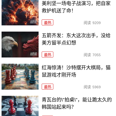
美利坚一场电子战演习，把自家
救护机送了命！
最热
阅读
9209
五箭齐发：东大这次出手，没给
美方留半点幻想
最热
阅读
7055
红海惊涛！沙特摆开大棋局，猫
鼠游戏才刚开场
最热
阅读
5969
青瓦台的\"拍桌\"，能让跪太久的
韩国站起来吗？