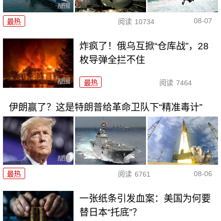
08-07
最热
阅读
10734
炸疯了！俄乌互掀“仓库战”，28
枚导弹全拦不住
最热
阅读
7464
伊朗赢了？这是特朗普给革命卫队下“精准毒计”
08-06
最热
阅读
6761
一张纸条引发血案：美国为何要
替日本“托底”？