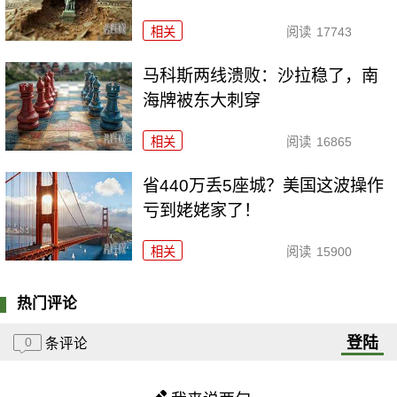
相关
阅读
17743
马科斯两线溃败：沙拉稳了，南
海牌被东大刺穿
相关
阅读
16865
省440万丢5座城？美国这波操作
亏到姥姥家了！
相关
阅读
15900
热门评论
登陆
0
条评论