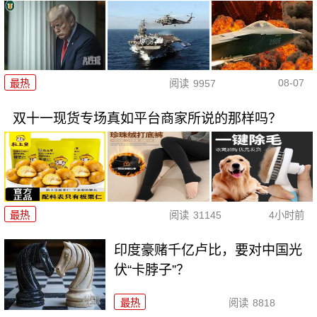
08-07
最热
阅读
9957
双十一现货专场真如平台商家所说的那样吗？
最热
阅读
31145
4小时前
印度豪赌千亿卢比，要对中国光
伏“卡脖子”？
最热
阅读
8818