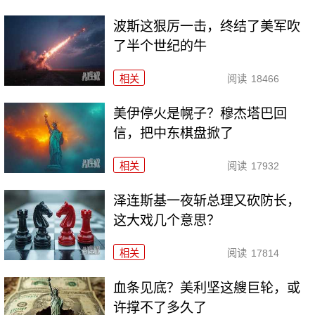
波斯这狠厉一击，终结了美军吹
了半个世纪的牛
相关
阅读
18466
美伊停火是幌子？穆杰塔巴回
信，把中东棋盘掀了
相关
阅读
17932
泽连斯基一夜斩总理又砍防长，
这大戏几个意思？
相关
阅读
17814
血条见底？美利坚这艘巨轮，或
许撑不了多久了