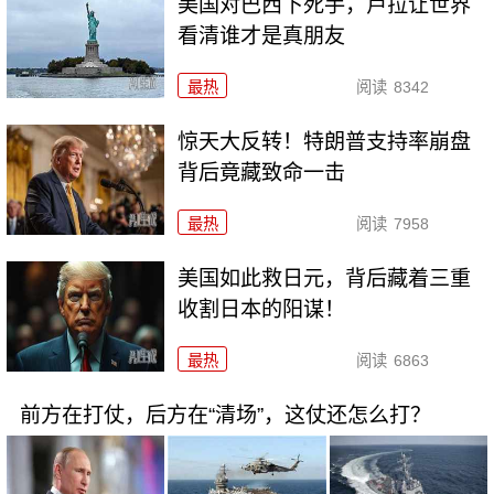
美国对巴西下死手，卢拉让世界
看清谁才是真朋友
最热
阅读
8342
惊天大反转！特朗普支持率崩盘
背后竟藏致命一击
最热
阅读
7958
美国如此救日元，背后藏着三重
收割日本的阳谋！
最热
阅读
6863
前方在打仗，后方在“清场”，这仗还怎么打？