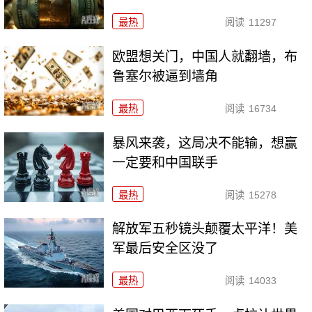
最热
阅读
11297
欧盟想关门，中国人就翻墙，布
鲁塞尔被逼到墙角
最热
阅读
16734
暴风来袭，这局决不能输，想赢
一定要和中国联手
最热
阅读
15278
解放军五秒镜头颠覆太平洋！美
军最后安全区没了
最热
阅读
14033