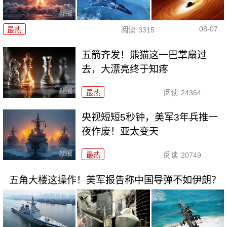
08-07
最热
阅读
3315
五箭齐发！熊猫这一巴掌扇过
去，大漂亮终于知疼
最热
阅读
24364
央视短短5秒钟，美军3年兵推一
夜作废！亚太变天
最热
阅读
20749
五角大楼这操作！美军报告称中国导弹不如伊朗？