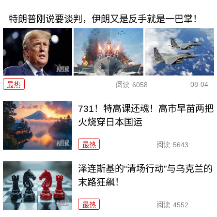
特朗普刚说要谈判，伊朗又是反手就是一巴掌！
08-04
最热
阅读
6058
731！特高课还魂！高市早苗两把
火烧穿日本国运
最热
阅读
5643
泽连斯基的“清场行动”与乌克兰的
末路狂飙！
最热
阅读
4552