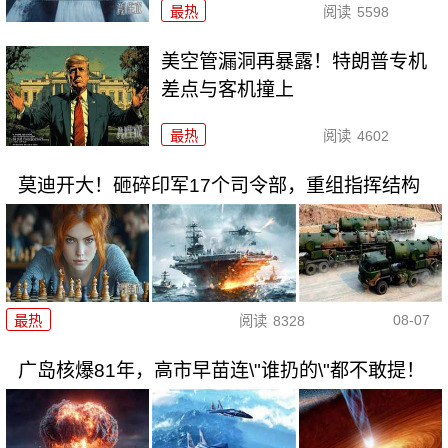
最热
阅读
5598
美空管漏洞再暴露！特朗普专机
差点与客机撞上
最热
阅读
4602
莫迪开大！砸碎印军17个司令部，重组指挥结构
08-07
最热
阅读
8328
广岛核爆81年，高市早苗连\"谁扔的\"都不敢提！