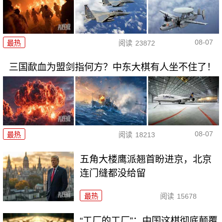
08-07
最热
阅读
23872
三国歃血为盟剑指何方？中东大棋有人坐不住了！
08-07
最热
阅读
18213
五角大楼鹰派翘首盼进京，北京
连门缝都没给留
最热
阅读
15678
“工厂的工厂”：中国这棋彻底颠覆