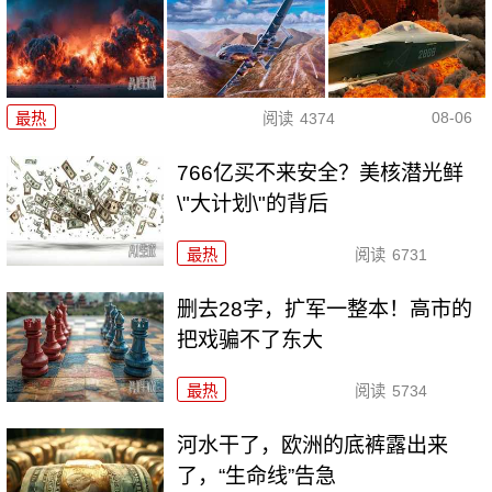
08-06
最热
阅读
4374
766亿买不来安全？美核潜光鲜
\"大计划\"的背后
最热
阅读
6731
删去28字，扩军一整本！高市的
把戏骗不了东大
最热
阅读
5734
河水干了，欧洲的底裤露出来
了，“生命线”告急