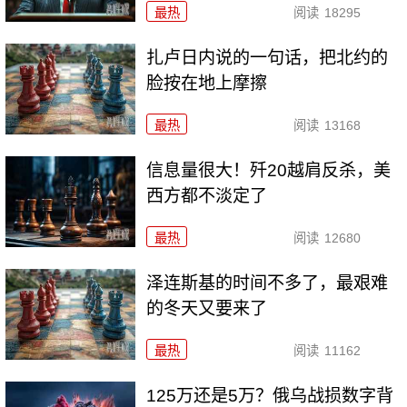
最热
阅读
18295
扎卢日内说的一句话，把北约的
脸按在地上摩擦
最热
阅读
13168
信息量很大！歼20越肩反杀，美
西方都不淡定了
最热
阅读
12680
泽连斯基的时间不多了，最艰难
的冬天又要来了
最热
阅读
11162
125万还是5万？俄乌战损数字背