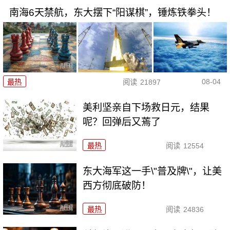
南海6天禁航，东大摆下“阳谋棋”，锤炼铁拳头！
08-04
最热
阅读
21897
美利坚亲自下场救日元，结果
呢？回弹后又蔫了
最热
阅读
12554
东大海军这一手\"普及牌\"，让美
西方彻底破防！
最热
阅读
24836