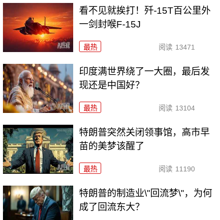
看不见就挨打！歼-15T百公里外
一剑封喉F-15J
最热
阅读
13471
印度满世界绕了一大圈，最后发
现还是中国好？
最热
阅读
13104
特朗普突然关闭领事馆，高市早
苗的美梦该醒了
最热
阅读
11190
特朗普的制造业\"回流梦\"，为何
成了回流东大？