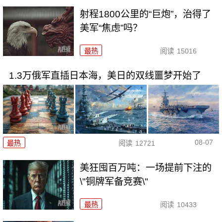
射程1800公里的“巨炮”，治得了
美军“焦虑”吗？
最热
阅读
15016
1.3万俄军直插日本海，美日的双线噩梦开始了
08-07
最热
阅读
12721
美狂囤百万吨：一场提前下注的
\"铜牌军备竞赛\"
最热
阅读
10433