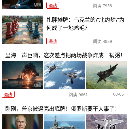
最热
阅读
7958
扎胖摊牌：乌克兰的\"北约梦\"为
何成了一地鸡毛？
最热
阅读
4959
里海一声巨响，这次差点把两场战争炸成一锅粥！
08-05
最热
阅读
9661
刚刚，普京被逼亮出底牌！俄罗斯要干大事了！