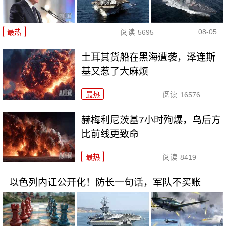
08-05
最热
阅读
5695
土耳其货船在黑海遭袭，泽连斯
基又惹了大麻烦
最热
阅读
16576
赫梅利尼茨基7小时殉爆，乌后方
比前线更致命
最热
阅读
8419
以色列内讧公开化！防长一句话，军队不买账