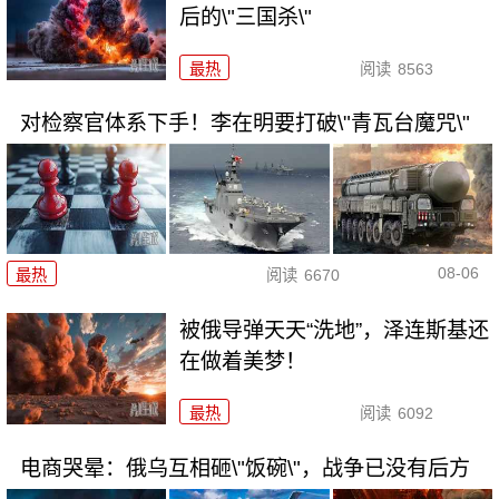
后的\"三国杀\"
最热
阅读
8563
对检察官体系下手！李在明要打破\"青瓦台魔咒\"
08-06
最热
阅读
6670
被俄导弹天天“洗地”，泽连斯基还
在做着美梦！
最热
阅读
6092
电商哭晕：俄乌互相砸\"饭碗\"，战争已没有后方