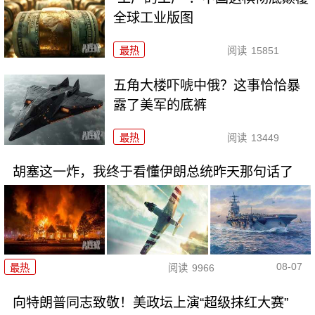
全球工业版图
最热
阅读
15851
五角大楼吓唬中俄？这事恰恰暴
露了美军的底裤
最热
阅读
13449
胡塞这一炸，我终于看懂伊朗总统昨天那句话了
08-07
最热
阅读
9966
向特朗普同志致敬！美政坛上演“超级抹红大赛”