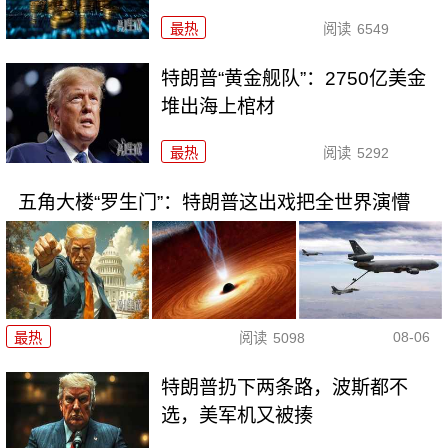
最热
阅读
6549
特朗普“黄金舰队”：2750亿美金
堆出海上棺材
最热
阅读
5292
五角大楼“罗生门”：特朗普这出戏把全世界演懵
08-06
最热
阅读
5098
特朗普扔下两条路，波斯都不
选，美军机又被揍