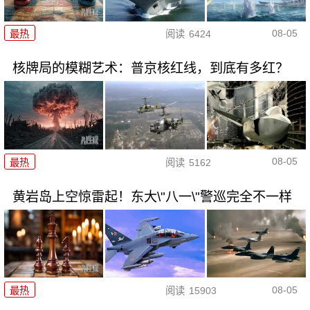
08-05
最热
阅读
6424
核牌局的模糊艺术：普京核红线，到底有多红？
08-05
最热
阅读
5162
黄岩岛上空惊雷起！东大\"八一\"警巡完全不一样
08-05
最热
阅读
15903