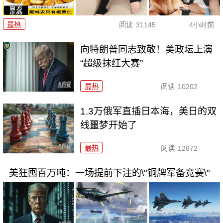
最热
阅读
31145
4小时前
向特朗普同志致敬！美政坛上演
“超级抹红大赛”
最热
阅读
10202
1.3万俄军直插日本海，美日的双
线噩梦开始了
最热
阅读
12872
美狂囤百万吨：一场提前下注的\"铜牌军备竞赛\"