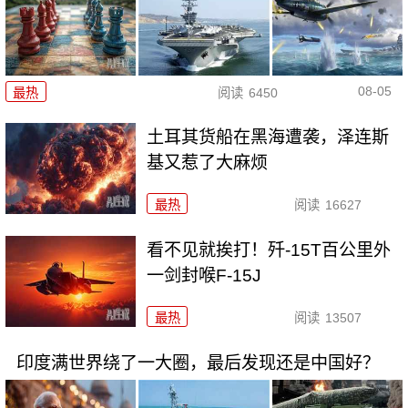
08-05
最热
阅读
6450
土耳其货船在黑海遭袭，泽连斯
基又惹了大麻烦
最热
阅读
16627
看不见就挨打！歼-15T百公里外
一剑封喉F-15J
最热
阅读
13507
印度满世界绕了一大圈，最后发现还是中国好？