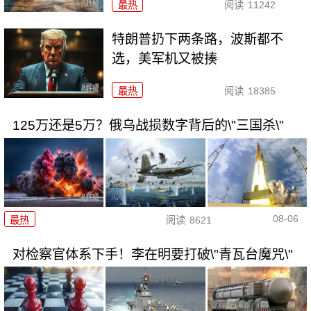
最热
阅读
11242
特朗普扔下两条路，波斯都不
选，美军机又被揍
最热
阅读
18385
125万还是5万？俄乌战损数字背后的\"三国杀\"
08-06
最热
阅读
8621
对检察官体系下手！李在明要打破\"青瓦台魔咒\"