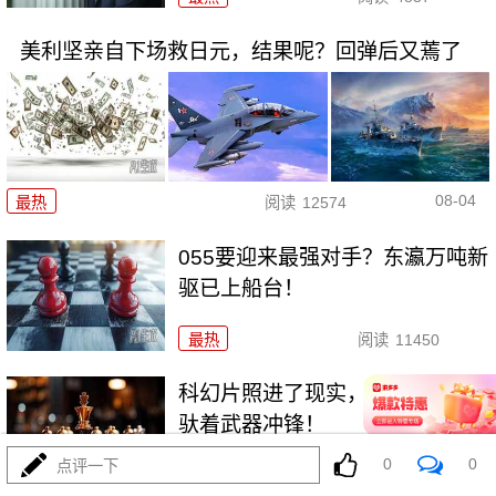
美利坚亲自下场救日元，结果呢？回弹后又蔫了
08-04
最热
阅读
12574
055要迎来最强对手？东瀛万吨新
驱已上船台！
最热
阅读
11450
科幻片照进了现实，东大机器狼
驮着武器冲锋！
0
0
点评一下
最热
阅读
8955