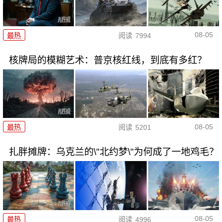
08-05
最热
阅读
7994
核牌局的模糊艺术：普京核红线，到底有多红？
08-05
最热
阅读
5201
扎胖摊牌：乌克兰的\"北约梦\"为何成了一地鸡毛？
08-05
最热
阅读
4996