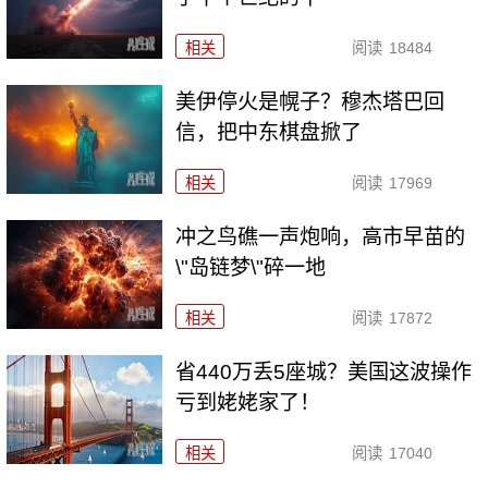
相关
阅读
18484
美伊停火是幌子？穆杰塔巴回
信，把中东棋盘掀了
相关
阅读
17969
冲之鸟礁一声炮响，高市早苗的
\"岛链梦\"碎一地
相关
阅读
17872
省440万丢5座城？美国这波操作
亏到姥姥家了！
相关
阅读
17040