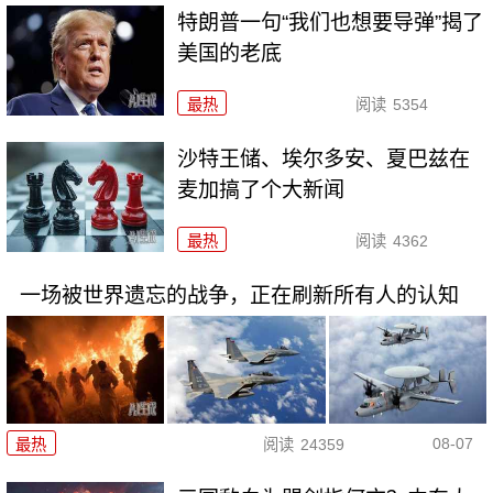
特朗普一句“我们也想要导弹”揭了
美国的老底
最热
阅读
5354
沙特王储、埃尔多安、夏巴兹在
麦加搞了个大新闻
最热
阅读
4362
一场被世界遗忘的战争，正在刷新所有人的认知
08-07
最热
阅读
24359