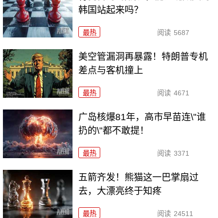
韩国站起来吗？
最热
阅读
5687
美空管漏洞再暴露！特朗普专机
差点与客机撞上
最热
阅读
4671
广岛核爆81年，高市早苗连\"谁
扔的\"都不敢提！
最热
阅读
3371
五箭齐发！熊猫这一巴掌扇过
去，大漂亮终于知疼
最热
阅读
24511