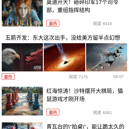
莫迪开大！砸碎印军17个司令
部，重组指挥结构
最热
阅读
8416
五箭齐发：东大这次出手，没给美方留半点幻想
08-07
最热
阅读
7175
红海惊涛！沙特摆开大棋局，猫
鼠游戏才刚开场
最热
阅读
6061
青瓦台的\"拍桌\"，能让跪太久的