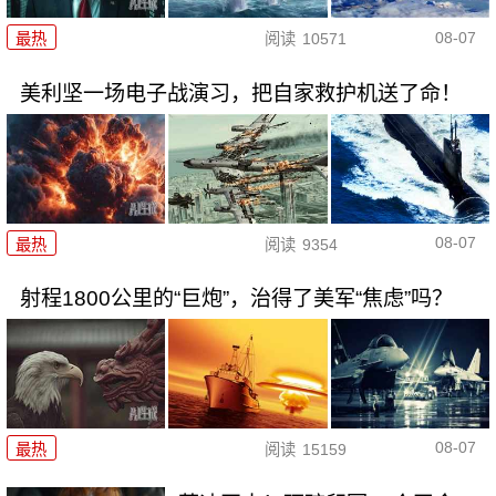
08-07
最热
阅读
10571
美利坚一场电子战演习，把自家救护机送了命！
08-07
最热
阅读
9354
射程1800公里的“巨炮”，治得了美军“焦虑”吗？
08-07
最热
阅读
15159