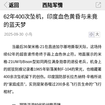
返回
西陆军情
62年400次坠机，印度血色黄昏与未竟
的蓝天梦
小
大
2025-09-30
小鸟
当最后36架米格-21在昌迪加尔基地撕裂天际，这场持
续62年的超音速传奇终于画上血色休止符。地面展示的米
格-21UM与Bison型如同两位满身勋章的退役老兵，机身上
的斑驳刻痕记录着1965年斩落美制F-104的荣光，也暗藏著
400余次坠机留下的创伤。印度国防部长拉杰纳特·辛格所说
的“家庭成员”，实则是架吞噬过200多名飞行员生命的“飞行
棺材”。
一、钢铁洪流时代的战略豪赌