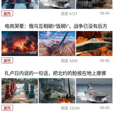
08-06
最热
阅读
6727
电商哭晕：俄乌互相砸\"饭碗\"，战争已没有后方
08-06
最热
阅读
4430
扎卢日内说的一句话，把北约的脸按在地上摩擦
08-06
最热
阅读
13234