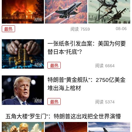
08-06
最热
阅读
7559
一张纸条引发血案：美国为何要
替日本“托底”？
最热
阅读
6664
特朗普“黄金舰队”：2750亿美金
堆出海上棺材
最热
阅读
5374
五角大楼“罗生门”：特朗普这出戏把全世界演懵