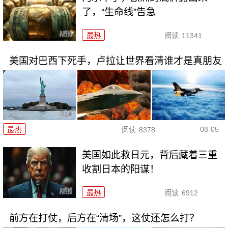
了，“生命线”告急
最热
阅读
11341
美国对巴西下死手，卢拉让世界看清谁才是真朋友
08-05
最热
阅读
8378
美国如此救日元，背后藏着三重
收割日本的阳谋！
最热
阅读
6912
前方在打仗，后方在“清场”，这仗还怎么打？