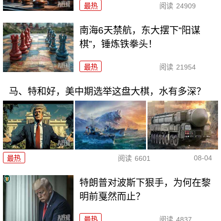
最热
阅读
24909
南海6天禁航，东大摆下“阳谋
棋”，锤炼铁拳头！
最热
阅读
21954
马、特和好，美中期选举这盘大棋，水有多深？
08-04
最热
阅读
6601
特朗普对波斯下狠手，为何在黎
明前戛然而止？
最热
阅读
4837