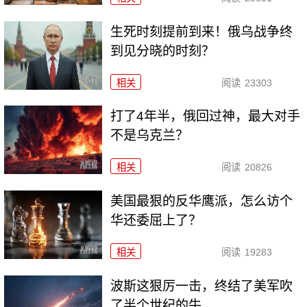
生死时刻提前到来！俄乌战争终
到见分晓的时刻？
相关
阅读
23303
打了4年半，俄回过神，最大对手
不是乌克兰？
相关
阅读
20826
美国最狠的反华鹰派，怎么访个
华还委屈上了？
相关
阅读
19283
波斯这狠厉一击，终结了美军吹
了半个世纪的牛