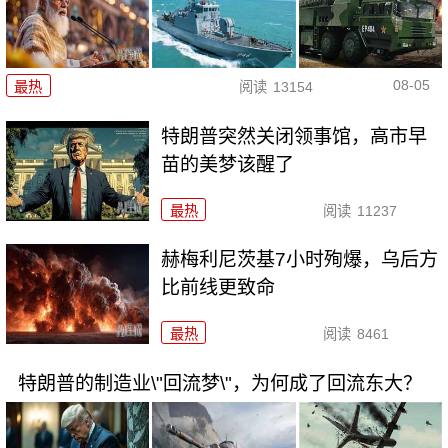
08-05
最热
阅读
13154
特朗普突然关闭领事馆，高市早
苗的美梦该醒了
最热
阅读
11237
赫梅利尼茨基7小时殉爆，乌后方
比前线更致命
最热
阅读
8461
特朗普的制造业\"回流梦\"，为何成了回流东大？