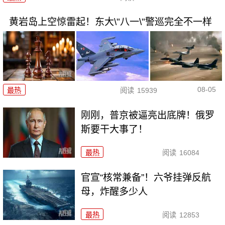
黄岩岛上空惊雷起！东大\"八一\"警巡完全不一样
08-05
最热
阅读
15939
刚刚，普京被逼亮出底牌！俄罗
斯要干大事了！
最热
阅读
16084
官宣“核常兼备”！六爷挂弹反航
母，炸醒多少人
最热
阅读
12853