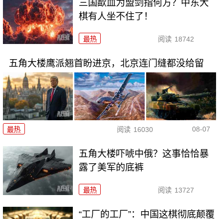
三国歃血为盟剑指何方？中东大
棋有人坐不住了！
最热
阅读
18742
五角大楼鹰派翘首盼进京，北京连门缝都没给留
08-07
最热
阅读
16030
五角大楼吓唬中俄？这事恰恰暴
露了美军的底裤
最热
阅读
13727
“工厂的工厂”：中国这棋彻底颠覆