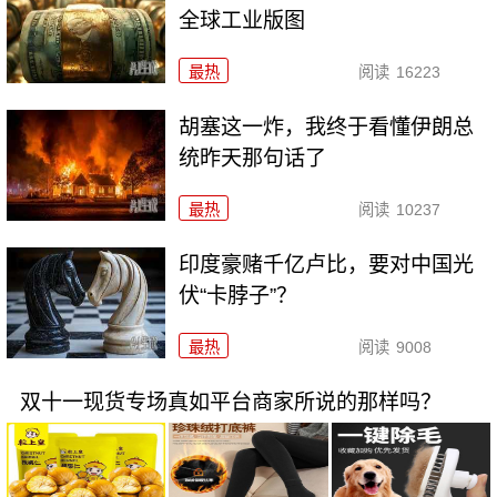
全球工业版图
最热
阅读
16223
胡塞这一炸，我终于看懂伊朗总
统昨天那句话了
最热
阅读
10237
印度豪赌千亿卢比，要对中国光
伏“卡脖子”？
最热
阅读
9008
双十一现货专场真如平台商家所说的那样吗？