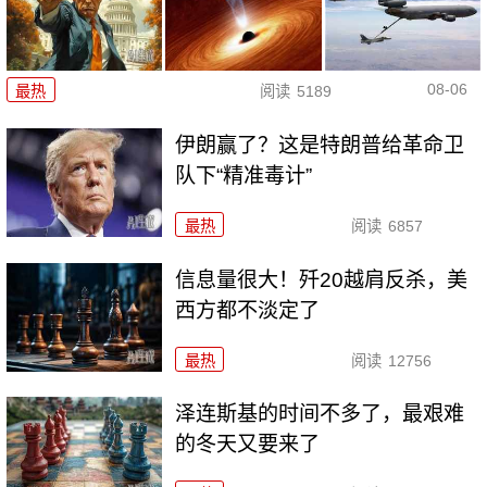
08-06
最热
阅读
5189
伊朗赢了？这是特朗普给革命卫
队下“精准毒计”
最热
阅读
6857
信息量很大！歼20越肩反杀，美
西方都不淡定了
最热
阅读
12756
泽连斯基的时间不多了，最艰难
的冬天又要来了