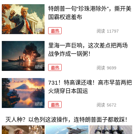
特朗普一句“珍珠港除外”，撕开美
国霸权遮羞布
最热
阅读
11797
里海一声巨响，这次差点把两场
战争炸成一锅粥！
最热
阅读
9699
731！特高课还魂！高市早苗两把
火烧穿日本国运
最热
阅读
5672
灭人种？以色列这波操作，连特朗普面子都敢踩！