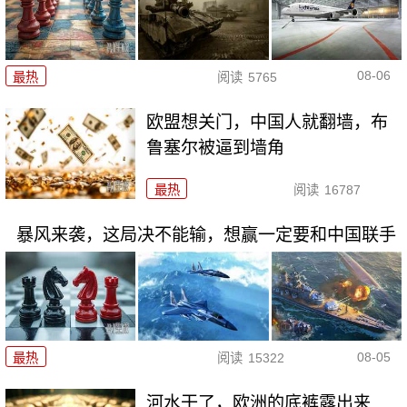
08-06
最热
阅读
5765
欧盟想关门，中国人就翻墙，布
鲁塞尔被逼到墙角
最热
阅读
16787
暴风来袭，这局决不能输，想赢一定要和中国联手
08-05
最热
阅读
15322
河水干了，欧洲的底裤露出来