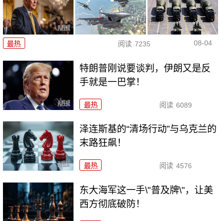
08-04
最热
阅读
7235
特朗普刚说要谈判，伊朗又是反
手就是一巴掌！
最热
阅读
6089
泽连斯基的“清场行动”与乌克兰的
末路狂飙！
最热
阅读
4576
东大海军这一手\"普及牌\"，让美
西方彻底破防！