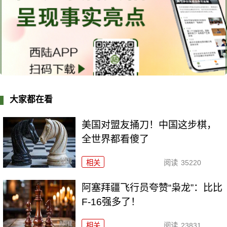
大家都在看
美国对盟友捅刀！中国这步棋，
全世界都看傻了
相关
阅读
35220
阿塞拜疆飞行员夸赞“枭龙”：比比
F-16强多了！
相关
阅读
23831