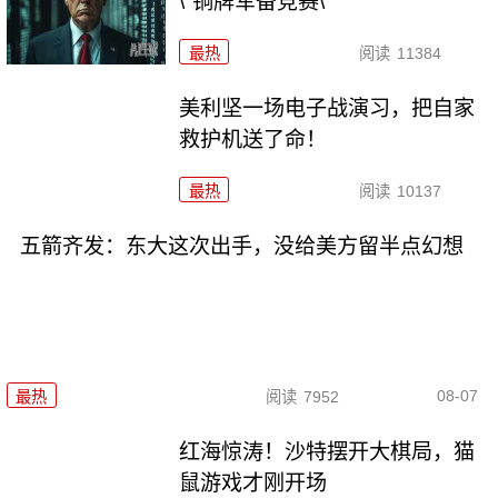
\"铜牌军备竞赛\"
最热
阅读
11384
美利坚一场电子战演习，把自家
救护机送了命！
最热
阅读
10137
五箭齐发：东大这次出手，没给美方留半点幻想
08-07
最热
阅读
7952
红海惊涛！沙特摆开大棋局，猫
鼠游戏才刚开场