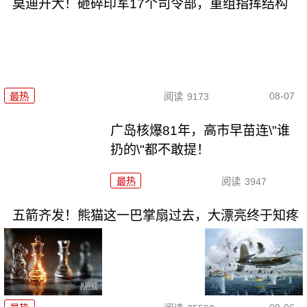
莫迪开大！砸碎印军17个司令部，重组指挥结构
08-07
最热
阅读
9173
广岛核爆81年，高市早苗连\"谁
扔的\"都不敢提！
最热
阅读
3947
五箭齐发！熊猫这一巴掌扇过去，大漂亮终于知疼