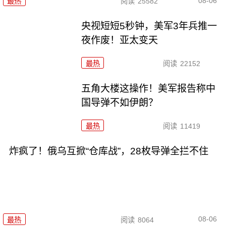
08-06
最热
阅读
25582
央视短短5秒钟，美军3年兵推一
夜作废！亚太变天
最热
阅读
22152
五角大楼这操作！美军报告称中
国导弹不如伊朗？
最热
阅读
11419
炸疯了！俄乌互掀“仓库战”，28枚导弹全拦不住
08-06
最热
阅读
8064