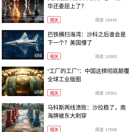
华还委屈上了？
相关
阅读
19445
巴铁横扫海湾：沙科之后谁会是
下一个？美国懵了
相关
阅读
19383
“工厂的工厂”：中国这棋彻底颠覆
全球工业版图
相关
阅读
18361
马科斯两线溃败：沙拉稳了，南
海牌被东大刺穿
相关
阅读
17008