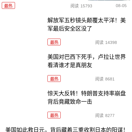
08-05
最热
阅读
15793
解放军五秒镜头颠覆太平洋！美
军最后安全区没了
最热
阅读
14398
美国对巴西下死手，卢拉让世界
看清谁才是真朋友
最热
阅读
8681
惊天大反转！特朗普支持率崩盘
背后竟藏致命一击
最热
阅读
8277
美国如此救日元，背后藏着三重收割日本的阳谋！