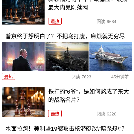
最大内鬼刚落网
最热
阅读
9684
普京终于想明白了？不把乌打废，麻烦就无穷尽
最热
阅读
7623
45分钟前
铁打的“6爷”，是如何熬成了东大
的战略名片？
最热
阅读
6226
水面拉跨！美利坚19艘攻击核潜艇改\"暗杀艇\"？