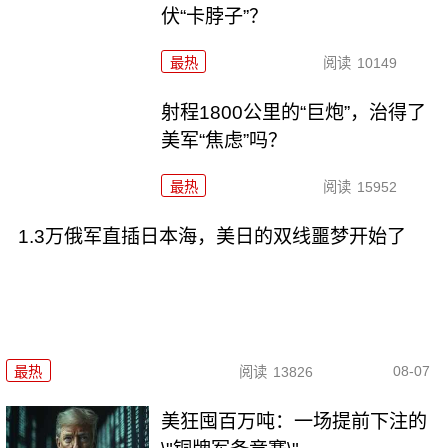
伏“卡脖子”？
最热
阅读
10149
射程1800公里的“巨炮”，治得了
美军“焦虑”吗？
最热
阅读
15952
1.3万俄军直插日本海，美日的双线噩梦开始了
08-07
最热
阅读
13826
美狂囤百万吨：一场提前下注的