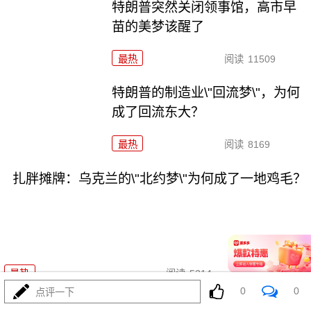
特朗普突然关闭领事馆，高市早
苗的美梦该醒了
最热
阅读
11509
特朗普的制造业\"回流梦\"，为何
成了回流东大？
最热
阅读
8169
扎胖摊牌：乌克兰的\"北约梦\"为何成了一地鸡毛？
08-05
最热
阅读
5214
0
0
点评一下
里海一声巨响，这次差点把两场战争炸成一锅粥！