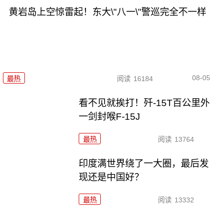
黄岩岛上空惊雷起！东大\"八一\"警巡完全不一样
08-05
最热
阅读
16184
看不见就挨打！歼-15T百公里外
一剑封喉F-15J
最热
阅读
13764
印度满世界绕了一大圈，最后发
现还是中国好？
最热
阅读
13332