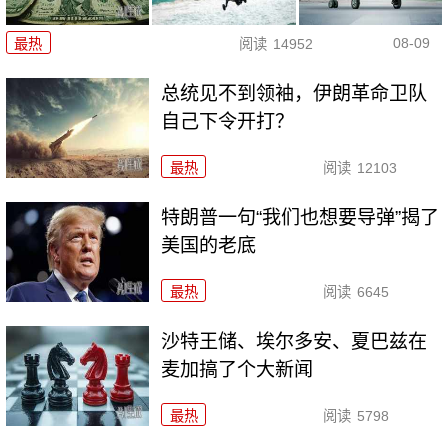
08-09
最热
阅读
14952
总统见不到领袖，伊朗革命卫队
自己下令开打？
最热
阅读
12103
特朗普一句“我们也想要导弹”揭了
美国的老底
最热
阅读
6645
沙特王储、埃尔多安、夏巴兹在
麦加搞了个大新闻
最热
阅读
5798