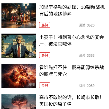
加里宁格勒的剑锋：10架俄战机
背后的地缘博弈
最热
阅读
3520
出篓子！特朗普心心念念的宴会
厅，被法官喊停
最热
阅读
3363
看谁先扛不住：俄乌能源绞杀战
的底牌与死穴
最热
阅读
2089
高市不敢说的话，长崎市长敢！
美国投的原子弹