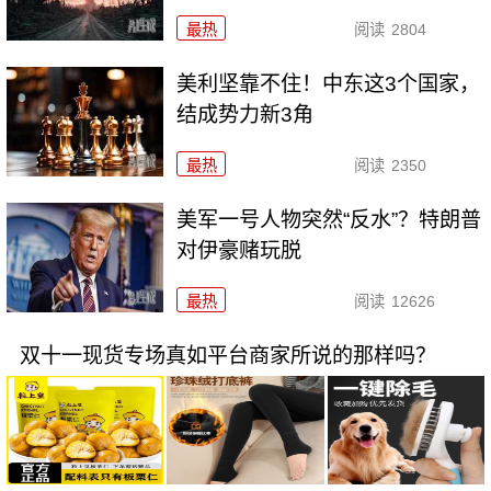
最热
阅读
2804
美利坚靠不住！中东这3个国家，
结成势力新3角
最热
阅读
2350
美军一号人物突然“反水”？特朗普
对伊豪赌玩脱
最热
阅读
12626
双十一现货专场真如平台商家所说的那样吗？