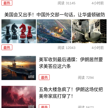
最热
阅读
31145
4小时前
美国会又出手！中国外交部一句话，让华盛顿破防
最热
阅读
12043
4小时前
美军收到最后通牒：伊朗居然要
求美答应这六条
最热
阅读
7294
五角大楼急疯了！伊朗这场仗把
美帝家底打穿了！
最热
阅读
5672