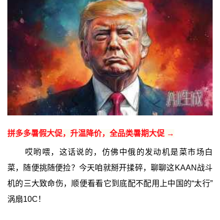
拼多多暑假大促，升温降价，全品类暑期大促 →
哎哟喂，这话说的，仿佛中俄的发动机是菜市场白
菜，随便挑随便捡？今天咱就掰开揉碎，聊聊这KAAN战斗
机的三大致命伤，顺便看看它到底配不配用上中国的“太行”
涡扇10C！