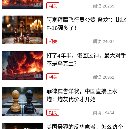
相关
阅读
26259
阿塞拜疆飞行员夸赞“枭龙”：比比
F-16强多了！
相关
阅读
24007
打了4年半，俄回过神，最大对手
不是乌克兰？
相关
阅读
20962
菲律宾告洋状，中国直接上水
炮：炮灰代价才开始
相关
阅读
19464
美国最狠的反华鹰派，怎么访个