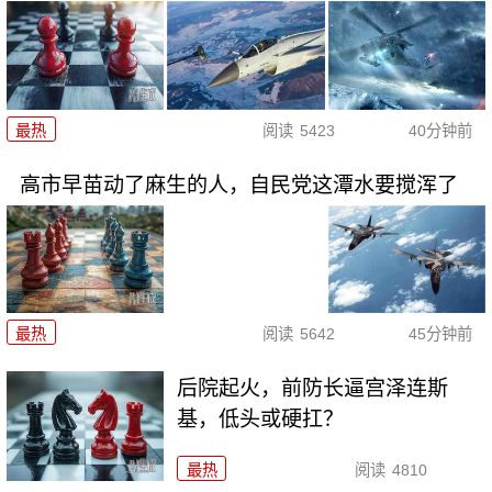
最热
阅读
5423
40分钟前
高市早苗动了麻生的人，自民党这潭水要搅浑了
最热
阅读
5642
45分钟前
后院起火，前防长逼宫泽连斯
基，低头或硬扛？
最热
阅读
4810