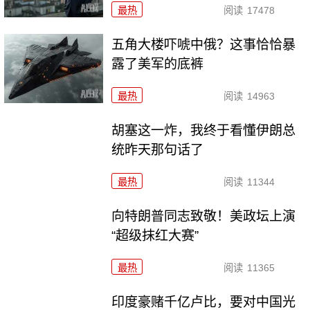
最热
阅读
17478
五角大楼吓唬中俄？这事恰恰暴
露了美军的底裤
最热
阅读
14963
胡塞这一炸，我终于看懂伊朗总
统昨天那句话了
最热
阅读
11344
向特朗普同志致敬！美政坛上演
“超级抹红大赛”
最热
阅读
11365
印度豪赌千亿卢比，要对中国光