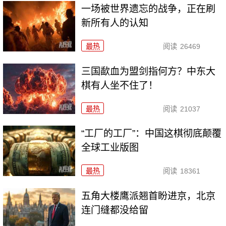
一场被世界遗忘的战争，正在刷
新所有人的认知
最热
阅读
26469
三国歃血为盟剑指何方？中东大
棋有人坐不住了！
最热
阅读
21037
“工厂的工厂”：中国这棋彻底颠覆
全球工业版图
最热
阅读
18361
五角大楼鹰派翘首盼进京，北京
连门缝都没给留