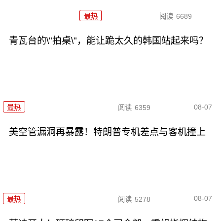
最热
阅读
6689
青瓦台的\"拍桌\"，能让跪太久的韩国站起来吗？
08-07
最热
阅读
6359
美空管漏洞再暴露！特朗普专机差点与客机撞上
08-07
最热
阅读
5278