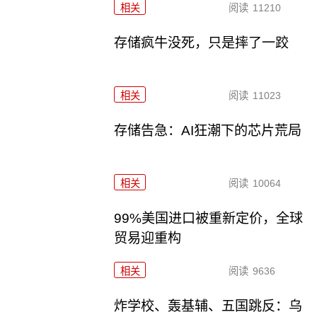
相关
阅读
11210
存储疯牛没死，只是摔了一跤
相关
阅读
11023
存储告急：AI狂潮下的芯片荒局
相关
阅读
10064
99%美国进口被重新定价，全球
贸易迎重构
相关
阅读
9636
炸学校、轰基辅、五国跳反：乌