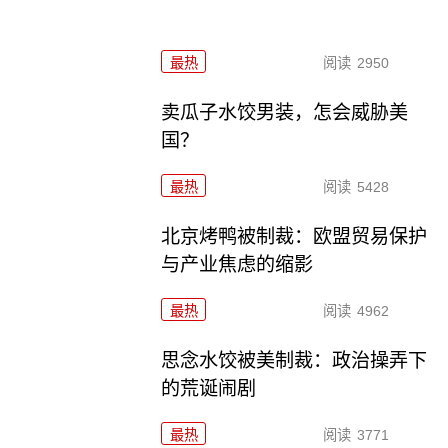
最热
阅读
2950
卖瓜子水饺男装，怎会威胁美
国？
最热
阅读
5428
北京烤鸭被制裁：欧盟贸易保护
与产业焦虑的缩影
最热
阅读
4962
思念水饺被美制裁：政治操弄下
的荒诞闹剧
最热
阅读
3771