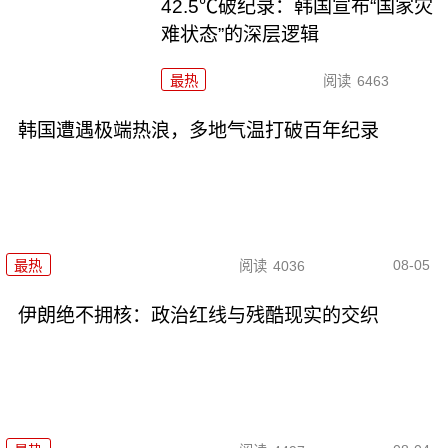
42.5℃破纪录：韩国宣布“国家灾
难状态”的深层逻辑
最热
阅读
6463
韩国遭遇极端热浪，多地气温打破百年纪录
08-05
最热
阅读
4036
伊朗绝不拥核：政治红线与残酷现实的交织