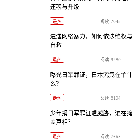
还魂与升级
最热
阅读
7045
遭遇网络暴力，如何依法维权与
自救
最热
阅读
9280
曝光日军罪证，日本究竟在怕什
么？
最热
阅读
8194
少年捐日军罪证遭威胁，谁在掩
盖真相？
最热
阅读
7658