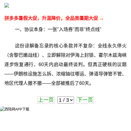
拼多多暑假大促，升温降价，全品类暑期大促 →
一、协议本身：一张"入场券"而非"终点线"
这份谅解备忘录的核心条款并不复杂：全线永久停火
（含黎巴嫩战线）、立即解除对伊海上封锁、霍尔木兹海峡
逐步恢复通行、60天内启动最终谈判。但真正硬核的议题
——伊朗核设施怎么拆、浓缩铀往哪运、弹道导弹管不管、
地区代理人撤不撤——全部被推后了60天。
上一页
下一页