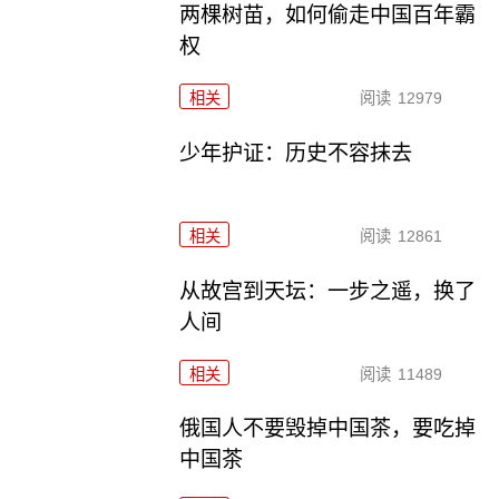
两棵树苗，如何偷走中国百年霸
权
相关
阅读
12979
少年护证：历史不容抹去
相关
阅读
12861
从故宫到天坛：一步之遥，换了
人间
相关
阅读
11489
俄国人不要毁掉中国茶，要吃掉
中国茶