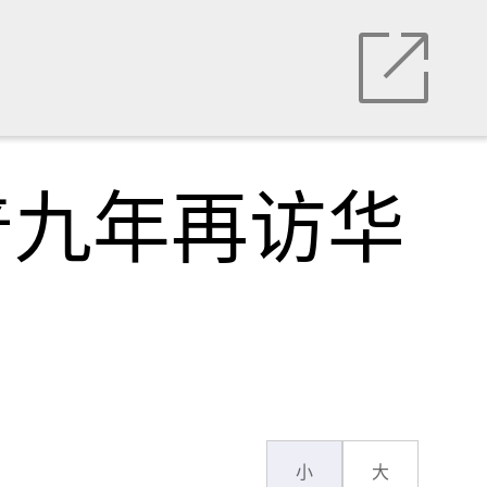
普九年再访华
小
大