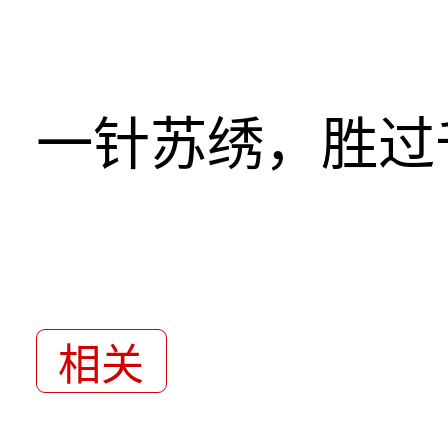
一针苏绣，胜过
相关