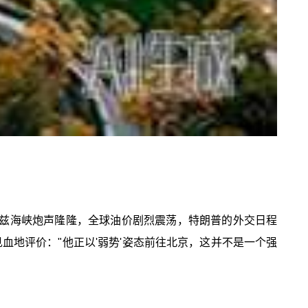
木兹海峡炮声隆隆，全球油价剧烈震荡，特朗普的外交日程
血地评价："他正以'弱势'姿态前往北京，这并不是一个强