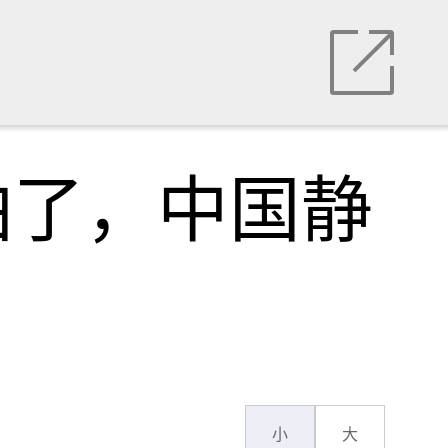
怕了，中国静
小
大