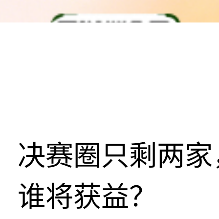
决赛圈只剩两家
谁将获益？