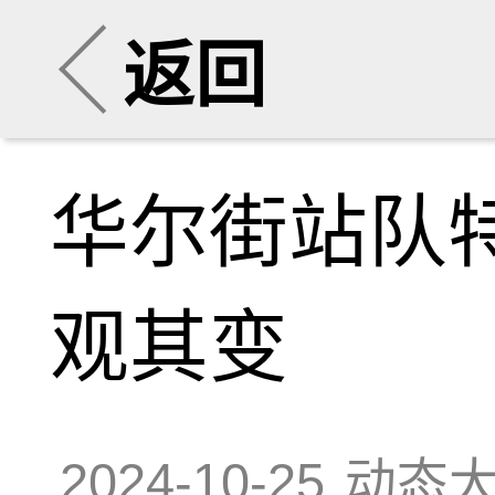
返回
华尔街站队
观其变
2024-10-25
动态