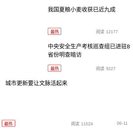
我国夏粮小麦收获已近九成
最热
阅读
12177
中央安全生产考核巡查组已进驻8
省份明查暗访
最热
阅读
9227
城市更新要让文脉活起来
06-11
最热
阅读
11524