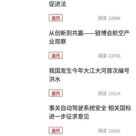
促进法
最热
阅读
12884
从创新到共赢——链博会航空产
业观察
最热
阅读
13705
我国发生今年大江大河首次编号
洪水
最热
阅读
10214
事关自动驾驶系统安全 相关国标
进一步征求意见
最热
阅读
11041