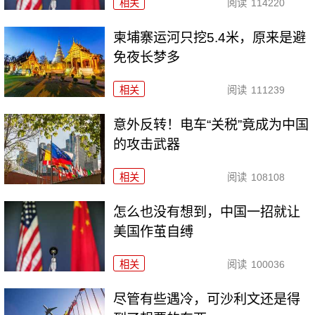
相关
阅读
114220
柬埔寨运河只挖5.4米，原来是避
免夜长梦多
相关
阅读
111239
意外反转！电车“关税”竟成为中国
的攻击武器
相关
阅读
108108
怎么也没有想到，中国一招就让
美国作茧自缚
相关
阅读
100036
尽管有些遇冷，可沙利文还是得