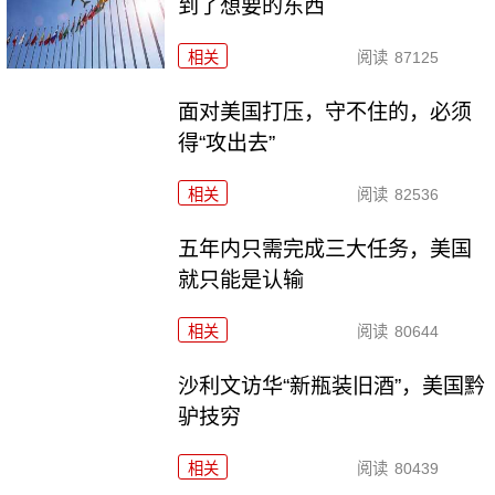
到了想要的东西
相关
阅读
87125
面对美国打压，守不住的，必须
得“攻出去”
相关
阅读
82536
五年内只需完成三大任务，美国
就只能是认输
相关
阅读
80644
沙利文访华“新瓶装旧酒”，美国黔
驴技穷
相关
阅读
80439