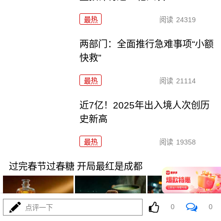
最热
阅读
24319
两部门：全面推行急难事项“小额
快救”
最热
阅读
21114
近7亿！2025年出入境人次创历
史新高
最热
阅读
19358
过完春节过春糖 开局最红是成都
0
0
点评一下