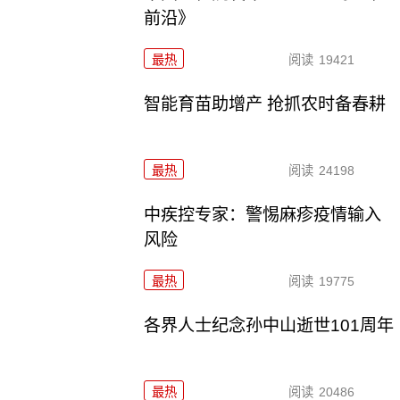
前沿》
最热
阅读
19421
智能育苗助增产 抢抓农时备春耕
最热
阅读
24198
中疾控专家：警惕麻疹疫情输入
风险
最热
阅读
19775
各界人士纪念孙中山逝世101周年
最热
阅读
20486