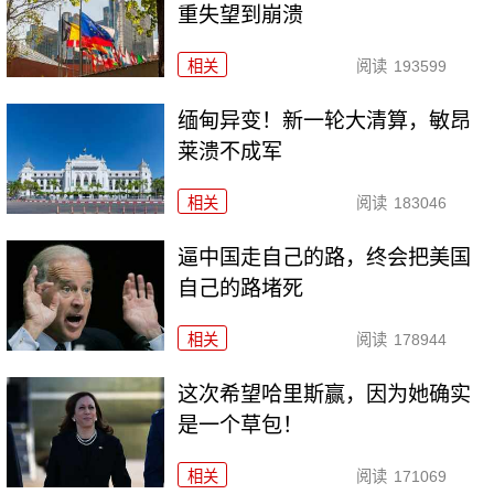
重失望到崩溃
相关
阅读
193599
缅甸异变！新一轮大清算，敏昂
莱溃不成军
相关
阅读
183046
逼中国走自己的路，终会把美国
自己的路堵死
相关
阅读
178944
这次希望哈里斯赢，因为她确实
是一个草包！
相关
阅读
171069