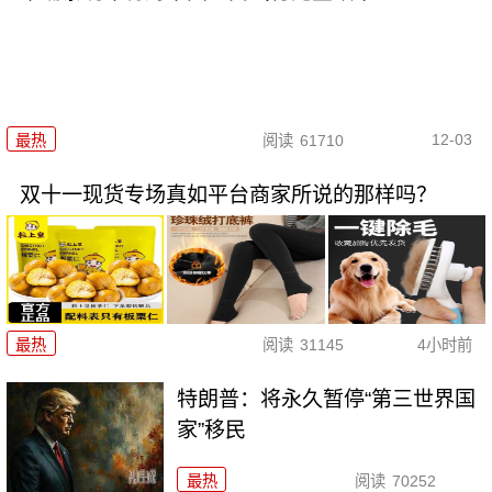
12-03
最热
阅读
61710
双十一现货专场真如平台商家所说的那样吗？
最热
阅读
31145
4小时前
特朗普：将永久暂停“第三世界国
家”移民
最热
阅读
70252