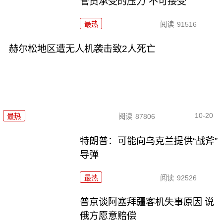
管员承受的压力“不可接受”
最热
阅读
91516
赫尔松地区遭无人机袭击致2人死亡
10-20
最热
阅读
87806
特朗普：可能向乌克兰提供“战斧”
导弹
最热
阅读
92526
普京谈阿塞拜疆客机失事原因 说
俄方愿意赔偿