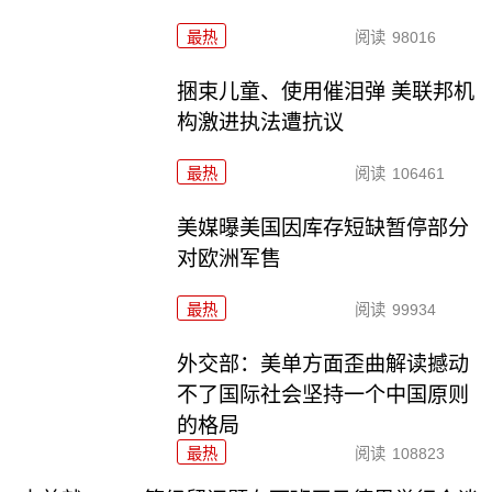
最热
阅读
98016
捆束儿童、使用催泪弹 美联邦机
构激进执法遭抗议
最热
阅读
106461
美媒曝美国因库存短缺暂停部分
对欧洲军售
最热
阅读
99934
外交部：美单方面歪曲解读撼动
不了国际社会坚持一个中国原则
的格局
最热
阅读
108823