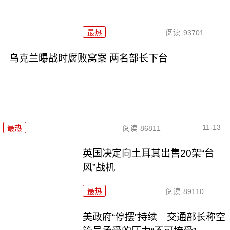
最热
阅读
93701
乌克兰曝战时腐败窝案 两名部长下台
11-13
最热
阅读
86811
英国决定向土耳其出售20架“台
风”战机
最热
阅读
89110
美政府“停摆”持续 交通部长称空