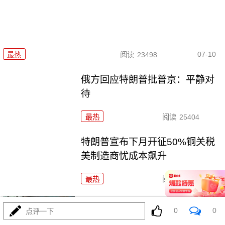
07-10
最热
阅读
23498
俄方回应特朗普批普京：平静对
待
最热
阅读
25404
特朗普宣布下月开征50%铜关税
美制造商忧成本飙升
最热
阅读
19112
欧盟气候监测机构：全球经历了
0
0
点评一下
有记录以来第三热6月