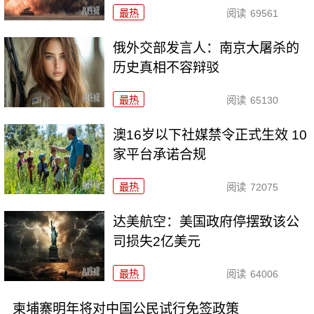
最热
阅读
69561
俄外交部发言人：南京大屠杀的
历史真相不容辩驳
最热
阅读
65130
澳16岁以下社媒禁令正式生效 10
家平台承诺合规
最热
阅读
72075
达美航空：美国政府停摆致该公
司损失2亿美元
最热
阅读
64006
柬埔寨明年将对中国公民试行免签政策