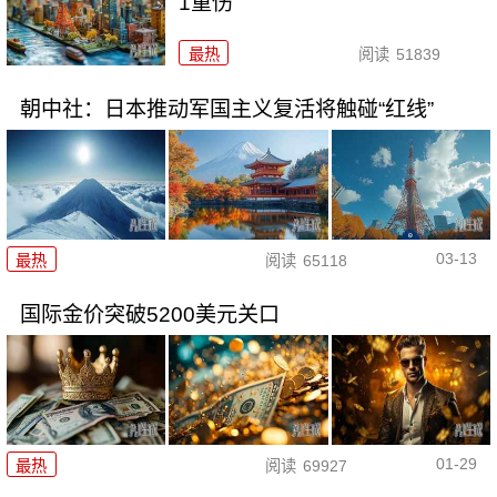
1重伤
最热
阅读
51839
朝中社：日本推动军国主义复活将触碰“红线”
03-13
最热
阅读
65118
国际金价突破5200美元关口
01-29
最热
阅读
69927