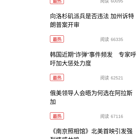
最热
阅读
60095
向洛杉矶派兵是否违法 加州诉特
朗普案开审
最热
阅读
66335
韩国近期“诈弹”事件频发 专家呼
吁加大惩处力度
最热
阅读
62521
俄美领导人会晤为何选在阿拉斯
加
最热
阅读
67116
《南京照相馆》北美首映引发强