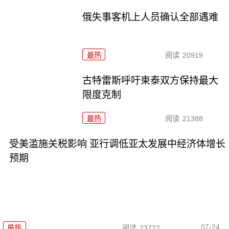
俄失事客机上人员确认全部遇难
最热
阅读
20919
古特雷斯呼吁柬泰双方保持最大
限度克制
最热
阅读
21388
受美滥施关税影响 亚行调低亚太发展中经济体增长
预期
07-24
最热
阅读
23722