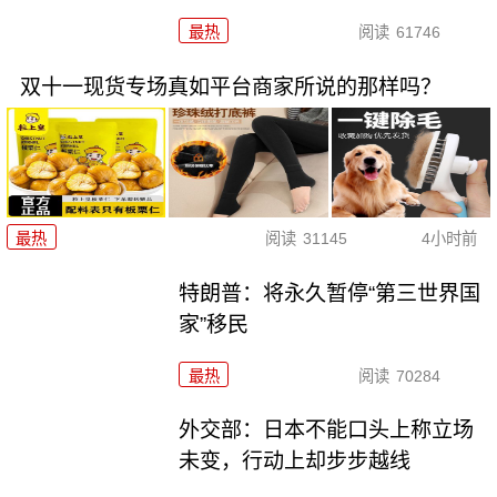
最热
阅读
61746
双十一现货专场真如平台商家所说的那样吗？
最热
阅读
31145
4小时前
特朗普：将永久暂停“第三世界国
家”移民
最热
阅读
70284
外交部：日本不能口头上称立场
未变，行动上却步步越线