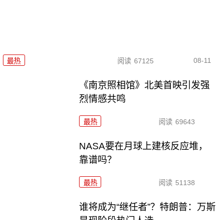
08-11
最热
阅读
67125
《南京照相馆》北美首映引发强
烈情感共鸣
最热
阅读
69643
NASA要在月球上建核反应堆，
靠谱吗？
最热
阅读
51138
谁将成为“继任者”？特朗普：万斯