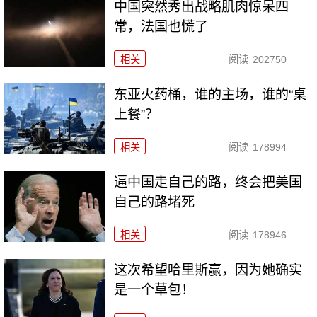
中国突然秀出战略肌肉惊呆四
常，法国也慌了
相关
阅读
202750
东亚火药桶，谁的主场，谁的“桌
上餐”？
相关
阅读
178994
逼中国走自己的路，终会把美国
自己的路堵死
相关
阅读
178946
这次希望哈里斯赢，因为她确实
是一个草包！