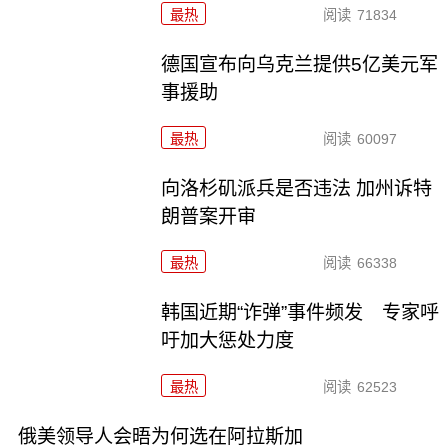
最热
阅读
71834
德国宣布向乌克兰提供5亿美元军
事援助
最热
阅读
60097
向洛杉矶派兵是否违法 加州诉特
朗普案开审
最热
阅读
66338
韩国近期“诈弹”事件频发 专家呼
吁加大惩处力度
最热
阅读
62523
俄美领导人会晤为何选在阿拉斯加