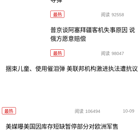
导弹
最热
阅读
92558
普京谈阿塞拜疆客机失事原因 说
俄方愿意赔偿
最热
阅读
98047
捆束儿童、使用催泪弹 美联邦机构激进执法遭抗议
10-09
最热
阅读
106494
美媒曝美国因库存短缺暂停部分对欧洲军售