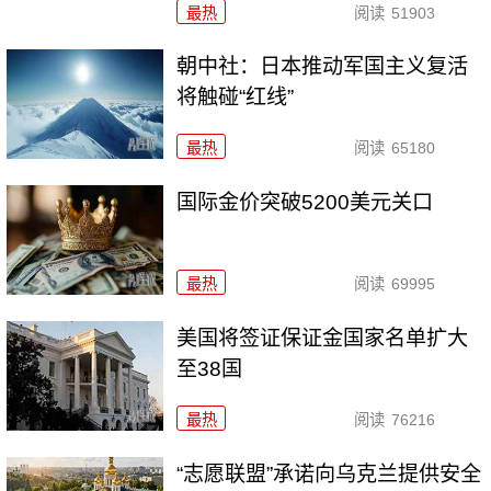
最热
阅读
51903
朝中社：日本推动军国主义复活
将触碰“红线”
最热
阅读
65180
国际金价突破5200美元关口
最热
阅读
69995
美国将签证保证金国家名单扩大
至38国
最热
阅读
76216
“志愿联盟”承诺向乌克兰提供安全