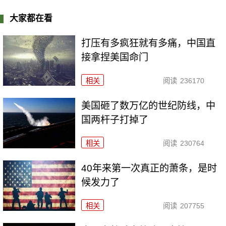
大家都在看
打压有多疯狂就有多痛，中国直
接拿捏美国命门
相关
阅读
236170
美国砸了数万亿的世纪防线，中
国两杆子打掉了
相关
阅读
230764
40年来第一次真正的萧条，是时
候发力了
相关
阅读
207755