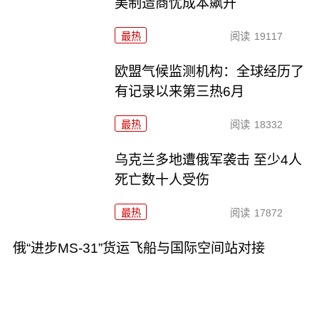
美制造商忧成本飙升
最热
阅读
19117
欧盟气候监测机构：全球经历了
有记录以来第三热6月
最热
阅读
18332
乌克兰多地遭俄军袭击 至少4人
死亡数十人受伤
最热
阅读
17872
俄“进步MS-31”货运飞船与国际空间站对接