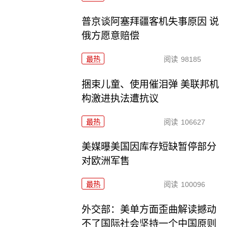
普京谈阿塞拜疆客机失事原因 说
俄方愿意赔偿
最热
阅读
98185
捆束儿童、使用催泪弹 美联邦机
构激进执法遭抗议
最热
阅读
106627
美媒曝美国因库存短缺暂停部分
对欧洲军售
最热
阅读
100096
外交部：美单方面歪曲解读撼动
不了国际社会坚持一个中国原则