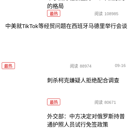
的格局
最热
阅读
108985
中美就TikTok等经贸问题在西班牙马德里举行会谈
09-16
最热
阅读
88974
刺杀柯克嫌疑人拒绝配合调查
最热
阅读
80671
外交部：中方决定对俄罗斯持普
通护照人员试行免签政策