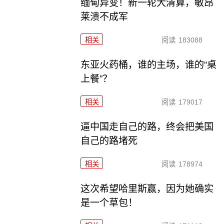
缅甸异变！新一轮大清算，敏昂
莱溃不成军
相关
阅读
183088
东亚火药桶，谁的主场，谁的“桌
上餐”？
相关
阅读
179017
逼中国走自己的路，终会把美国
自己的路堵死
相关
阅读
178974
这次希望哈里斯赢，因为她确实
是一个草包！