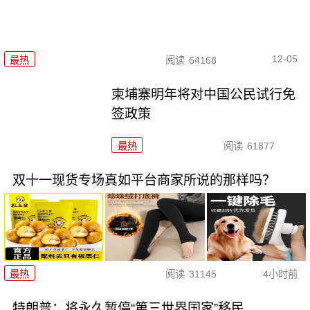
12-05
最热
阅读
64168
柬埔寨明年将对中国公民试行免
签政策
最热
阅读
61877
双十一现货专场真如平台商家所说的那样吗？
最热
阅读
31145
4小时前
特朗普：将永久暂停“第三世界国家”移民