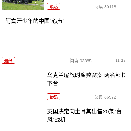
最热
阅读
80118
阿富汗少年的中国“心声”
11-17
最热
阅读
93885
乌克兰曝战时腐败窝案 两名部长
下台
最热
阅读
86972
英国决定向土耳其出售20架“台
风”战机