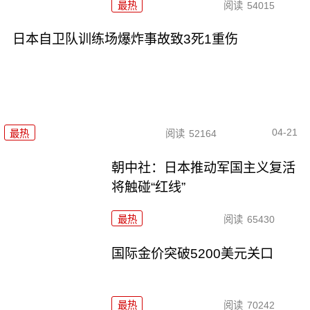
最热
阅读
54015
日本自卫队训练场爆炸事故致3死1重伤
04-21
最热
阅读
52164
朝中社：日本推动军国主义复活
将触碰“红线”
最热
阅读
65430
国际金价突破5200美元关口
最热
阅读
70242