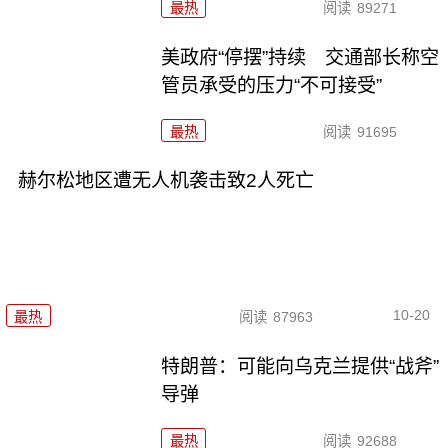
最热
阅读
89271
美政府“停摆”持续 交通部长称空
管员承受的压力“不可接受”
最热
阅读
91695
赫尔松地区遭无人机袭击致2人死亡
10-20
最热
阅读
87963
特朗普：可能向乌克兰提供“战斧”
导弹
最热
阅读
92688