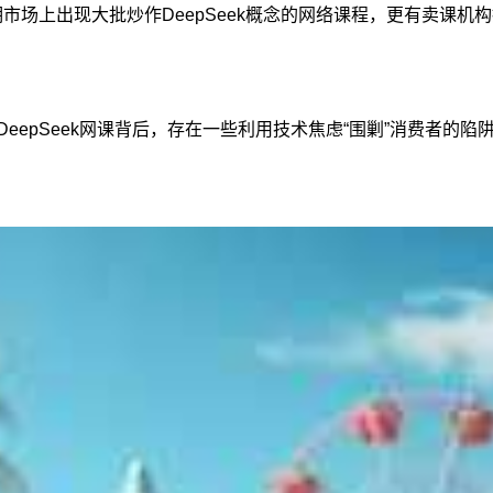
期市场上出现大批炒作DeepSeek概念的网络课程，更有卖课机构推出
eepSeek网课背后，存在一些利用技术焦虑“围剿”消费者的陷