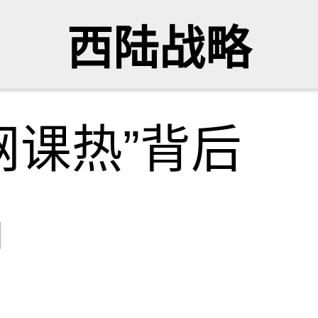
西陆战略
“网课热”背后
网