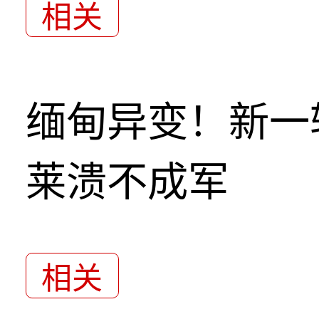
相关
缅甸异变！新一
莱溃不成军
相关