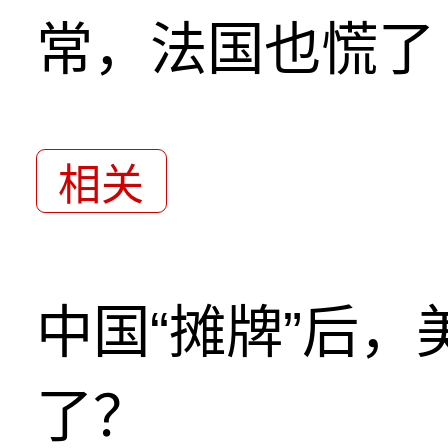
常，法国也慌了
相关
中国“摊牌”后
了？