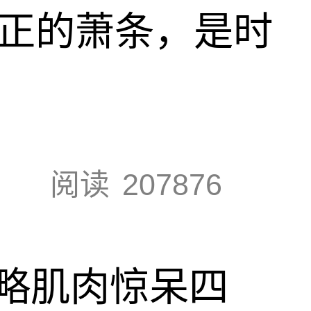
真正的萧条，是时
阅读
207876
略肌肉惊呆四