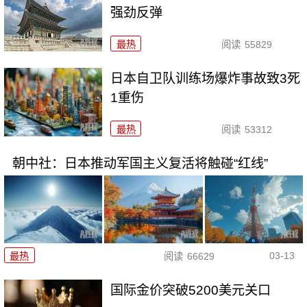
强劲反弹
最热
阅读
55829
日本自卫队训练场爆炸事故致3死
1重伤
最热
阅读
53312
朝中社：日本推动军国主义复活将触碰“红线”
03-13
最热
阅读
66629
国际金价突破5200美元关口