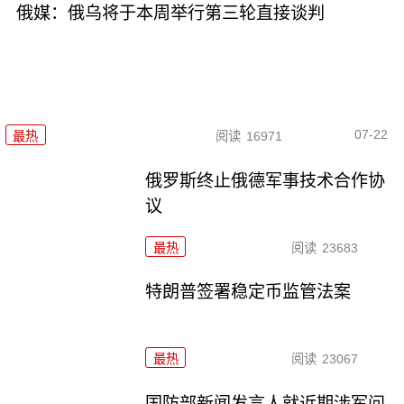
俄媒：俄乌将于本周举行第三轮直接谈判
07-22
最热
阅读
16971
俄罗斯终止俄德军事技术合作协
议
最热
阅读
23683
特朗普签署稳定币监管法案
最热
阅读
23067
国防部新闻发言人就近期涉军问