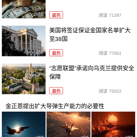
最热
阅读
71397
美国将签证保证金国家名单扩大
至38国
最热
阅读
77661
“志愿联盟”承诺向乌克兰提供安全
保障
最热
阅读
75922
金正恩提出扩大导弹生产能力的必要性