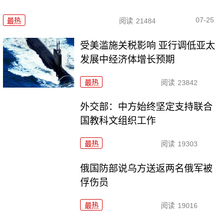
07-25
最热
阅读
21484
受美滥施关税影响 亚行调低亚太
发展中经济体增长预期
最热
阅读
23842
外交部：中方始终坚定支持联合
国教科文组织工作
最热
阅读
19303
俄国防部说乌方送返两名俄军被
俘伤员
最热
阅读
19016