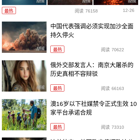
12-26
最热
阅读
76158
中国代表强调必须实现加沙全面
持久停火
最热
阅读
70622
俄外交部发言人：南京大屠杀的
历史真相不容辩驳
最热
阅读
66163
澳16岁以下社媒禁令正式生效 10
家平台承诺合规
最热
阅读
73310