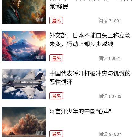
家”移民
最热
阅读
71091
外交部：日本不能口头上称立场
未变，行动上却步步越线
最热
阅读
80021
中国代表呼吁打破冲突与饥饿的
恶性循环
最热
阅读
80739
阿富汗少年的中国“心声”
最热
阅读
94587