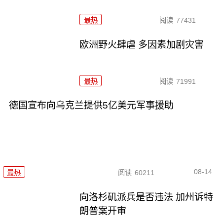
最热
阅读
77431
欧洲野火肆虐 多因素加剧灾害
最热
阅读
71991
德国宣布向乌克兰提供5亿美元军事援助
08-14
最热
阅读
60211
向洛杉矶派兵是否违法 加州诉特
朗普案开审