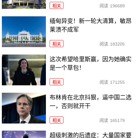
相关
阅读
196689
缅甸异变！新一轮大清算，敏昂
莱溃不成军
相关
阅读
183205
这次希望哈里斯赢，因为她确实
是一个草包！
相关
阅读
171255
布林肯在北京抖狠，逼中国二选
一，否则就开干
相关
阅读
165179
超级刺激的后遗症：大量国家要