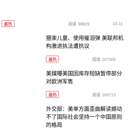
10-11
最热
阅读
98829
捆束儿童、使用催泪弹 美联邦机
构激进执法遭抗议
最热
阅读
107305
美媒曝美国因库存短缺暂停部分
对欧洲军售
最热
阅读
100713
外交部：美单方面歪曲解读撼动
不了国际社会坚持一个中国原则
的格局