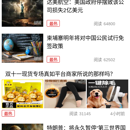
达美航空：美国政府停摆致该公
司损失2亿美元
最热
阅读
64800
柬埔寨明年将对中国公民试行免
签政策
最热
阅读
62502
双十一现货专场真如平台商家所说的那样吗？
最热
阅读
31145
4小时前
特朗普：将永久暂停“第三世界国