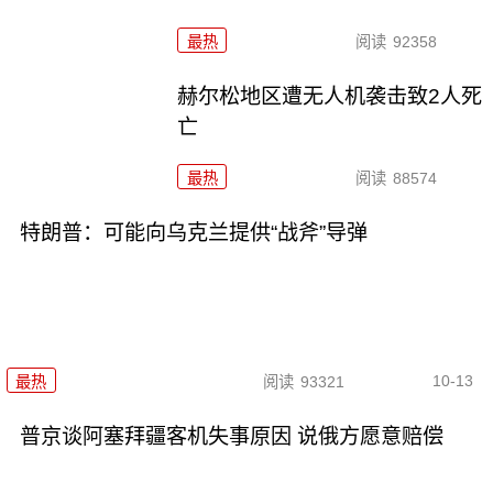
最热
阅读
92358
赫尔松地区遭无人机袭击致2人死
亡
最热
阅读
88574
特朗普：可能向乌克兰提供“战斧”导弹
10-13
最热
阅读
93321
普京谈阿塞拜疆客机失事原因 说俄方愿意赔偿