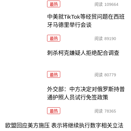
最热
阅读
109664
中美就TikTok等经贸问题在西班
牙马德里举行会谈
最热
阅读
89190
刺杀柯克嫌疑人拒绝配合调查
最热
阅读
80779
外交部：中方决定对俄罗斯持普
通护照人员试行免签政策
最热
阅读
78365
欧盟回应美方施压 表示将继续执行数字相关立法