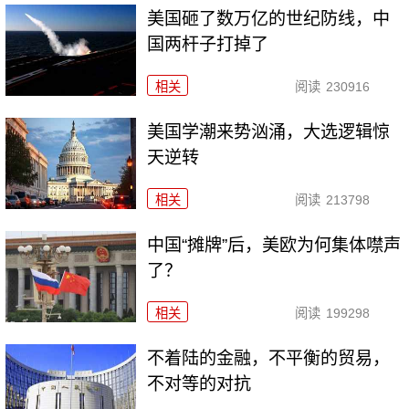
美国砸了数万亿的世纪防线，中
国两杆子打掉了
相关
阅读
230916
美国学潮来势汹涌，大选逻辑惊
天逆转
相关
阅读
213798
中国“摊牌”后，美欧为何集体噤声
了？
相关
阅读
199298
不着陆的金融，不平衡的贸易，
不对等的对抗